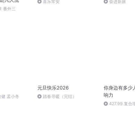
仙|凡人流
喜乐常安
奋进新旅
 番外三
元旦快乐2026
你身边有多少
响力
曾健 孟小冬
踏春寻暖（完结）
427.99.