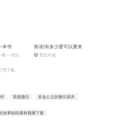
一本书
夜读|有多少爱可以重来
一集---后记
爱恋不减
打包下载。
邻
双面撒旦
多金公主的撒旦面具
旦之书世界末日
名为撒旦
听故事贴纸素材视频下载
恐龙时代故事免费听