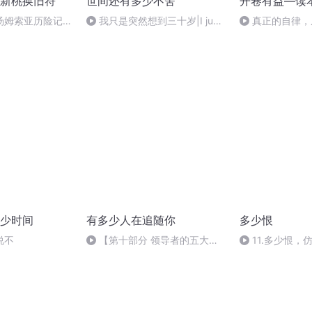
新桃换旧符
世间还有多少不舍
开卷有益—读
汤姆索亚历险记
我只是突然想到三十岁|I just
真正的自律，
thought of my thirties|我只是
突然想到三十歲
少时间
有多少人在追随你
多少恨
说不
【第十部分 领导者的五大陷
11.多少恨，
阱】10.6 最后的思考
叫着的一只船