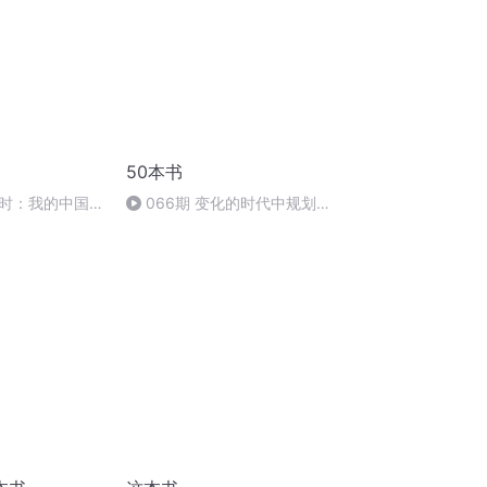
50本书
时：我的中国情
066期 变化的时代中规划职
业生涯《游牧东京》