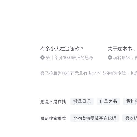
有多少人在追随你？
关于这本书，
第十部分10.6最后的思考
玩转唐宋，
——《闲唐》
喜马拉雅为您推荐元旦有多少本书的精选专辑，包
撒旦日记
伊旦之书
我和
您是不是在找：
撒旦与契约
旦暮之地
撒
小狗奥特曼故事在线听
喜欢
最新搜索推荐：
末世之撒旦的宽恕
魔王撒旦
忍者听小故事在线观看
听故