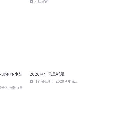
元旦贺词
人就有多少影
2026马年元旦祈愿
【直播回听】2026马年元旦
祈愿
复合增长的神奇力量