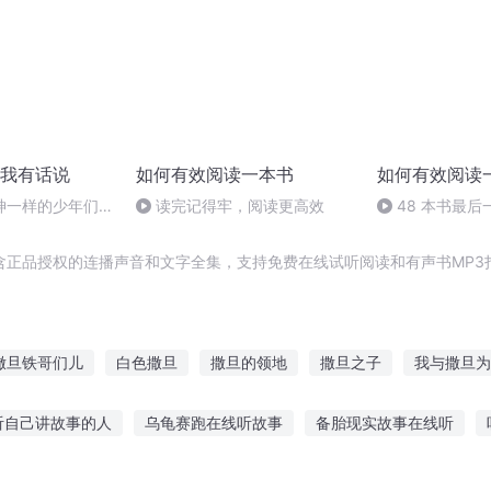
我有话说
如何有效阅读一本书
如何有效阅读
神一样的少年们
读完记得牢，阅读更高效
48 本书最后
《玩宋》
含正品授权的连播声音和文字全集，支持免费在线试听阅读和有声书MP3
撒旦铁哥们儿
白色撒旦
撒旦的领地
撒旦之子
我与撒旦为
旦诱情
四旦双冰
撒旦先生
撒旦的后门
最强撒旦
撒
听自己讲故事的人
乌龟赛跑在线听故事
备胎现实故事在线听
的旅程
事自主阅读教案大班
聪明飞机故事在线听
故事软件怎么听小说的