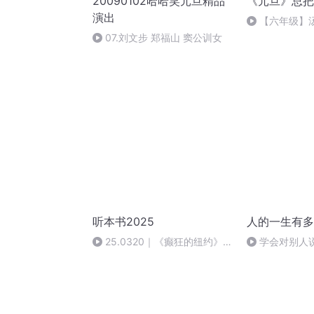
20090102哈哈笑元旦精品
《元旦》总把
演出
【六年级】
（节选）
07.刘文步 郑福山 窦公训女
听本书2025
人的一生有多
25.0320｜《癫狂的纽约》唐
学会对别人
克扬解读