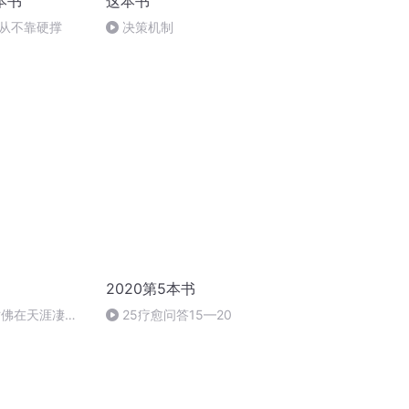
本书
这本书
从不靠硬撑
决策机制
2020第5本书
仿佛在天涯凄清
25疗愈问答15—20