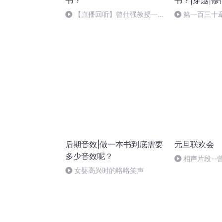
书？
书？|穿越|修
【直播回听】曾仕强教授一生
第一百三十章
到底写了多少本书
后期音效|做一本书到底需要
元旦联欢会
多少音效呢？
相声片段--
女婴高兴时的咯咯笑声