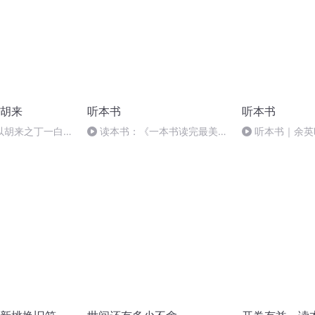
胡来
听本书
听本书
以胡来之丁一白的
读本书：《一本书读完最美古
听本书｜余英
诗词》
怀