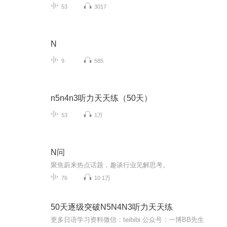
53
3017
N
9
585
n5n4n3听力天天练（50天）
53
1万
N问
聚焦蔚来热点话题，趣谈行业见解思考。
76
10.1万
50天逐级突破N5N4N3听力天天练
更多日语学习资料微信：teibibi 公众号：一博BB先生