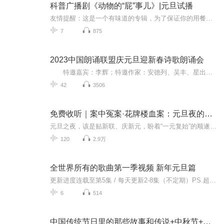
科普广播剧《动物的“屁”事儿》|元旦试播
友情提醒：这是一个有味道的专辑，为了保证你的用餐心情，请不要在进食时收听！《动物的“屁”事儿》 作者: [美] 尼克·卡鲁索 ／ [英] 达尼·拉巴奥蒂 著， [美] 伊桑·科贾克 绘图，王佩、王双语 译猫会放屁，它们的屁臭得很。章鱼虽然不放屁，但可...
7
875
2023中国朗诵联盟庆元旦迎新春诗歌朗诵会
特邀嘉宾：李辉；特邀作家：安德列、吴丰、星出而作、静水流深；总策划：凤雏生；总监制：静心；总导演：化虹；执行总监：莺子；主持人：静心、化虹
42
3506
免费收听｜案中冤案·花牌楼血案：元旦夜的沉冤与昭雪
元旦之夜，该是贴新联、庆新元，盼着“一元复始”的顺遂时刻。南京花牌楼自古繁华，红灯笼映着沿街商铺，爆竹声里裹着市井欢腾，本是辞旧迎新的太平夜。金陵城的元旦，本该是张灯结彩、人声鼎沸，可偏有鲜血溅碎年光，无名尸横亘街头，惊破了两江总督治下...
120
2.9万
全世界所有的歌曲第一季视频 新年元旦篇
更新进度连载至第5集 / 每天更新2-8集（不定期）PS.超级无敌好听！作者的话动感！动感！一起动感！订阅专辑就一起动感！动感！动感！动感！动感！副标题动感-歌曲的旅程计划只会出超好听的歌曲！永远出新的歌曲，很好听的歌曲让你们听的过瘾，把你听的兴奋...
6
514
中国传统节日里的那些故事和传说+中秋节+元旦春节等