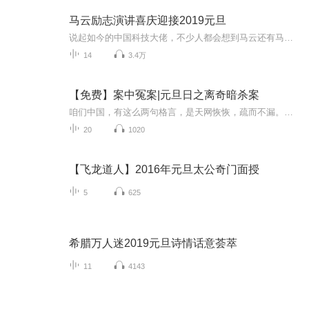
马云励志演讲喜庆迎接2019元旦
说起如今的中国科技大佬，不少人都会想到马云还有马化腾等人。尤其是马云，关于科技这一方面也是有投资不小的。可能很多人都还将阿里巴巴和马云定位在电商上，其实阿里巴巴早就变成了一个多元化的企业了。而且，在人工智能这一方面，马云可是有不少的成就...
14
3.4万
【免费】案中冤案|元旦日之离奇暗杀案
咱们中国，有这么两句格言，是天网恢恢，疏而不漏。这两句话中，所含的意义，就是言其人要作了恶事，纵然一时侥幸，能够逃出法网，但是叶落归根，依然逃不出天网去。所谓人间私语，天闻若雷，暗室亏心，神目如电，少不得默默中有个道理，总会有报应临头的...
20
1020
【飞龙道人】2016年元旦太公奇门面授
5
625
希腊万人迷2019元旦诗情话意荟萃
11
4143