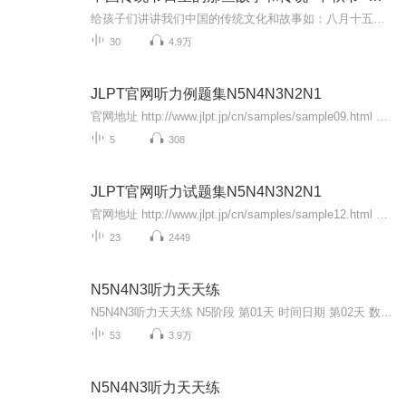
给孩子们讲讲我们中国的传统文化和故事如：八月十五的由来中秋节的来历八月十五中秋节的各种风俗习惯传说故事各地的风俗习惯随着时节的变化，我们来讲每个节气及假期的有趣故事
30
4.9万
JLPT官网听力例题集N5N4N3N2N1
官网地址 http://www.jlpt.jp/cn/samples/sample09.html PDF版例题资料（文字、词汇、语法、读解、听解）、音频的集中下载 http://pan.baidu.com/s/1i569Mrr
5
308
JLPT官网听力试题集N5N4N3N2N1
官网地址 http://www.jlpt.jp/cn/samples/sample12.html PDF版试题资料（文字、词汇、语法、读解、听解）、音频的集中下载 http://pan.baidu.com/s/1sl6Z27F
23
2449
N5N4N3听力天天练
N5N4N3听力天天练 N5阶段 第01天 时间日期 第02天 数量价格 第03天 个体物品选择 第04天 组合物品选择 第05天 场所路径 第06天 物体位置 第07天 人物特征 第08天 行为选择 第09天 语言表达 第10天 即时应答 第11天 N5 模拟试题（一） 第12天 N5 模拟试题（二） N4阶段 第13天 天气状况 第14天 人体动作 第15天 先后顺序 第16天 广播发言 第17天 动物特征 第18天 原因理由 第19天 推断结论 第20天 评价建议 第21天 事物样态 第22天 身份职业 第23天 语言表达 第24天 即时应答 第25天 N4 模拟试题（一） 第26天 N4 模拟试题（二） N3阶段 第27天 音变及约音 第28天 语 气 第29天 省略表达 第30天 逆接表达 第31天 授受表达 第32天 使役表达 第33天 被动表达 第34天 可能表达 第35天 敬 语 第36天 课题理解——明确任务 第37天 课题理解——听取建议 第38天 课题理解——其他 第39天 要点理解——原因理由目的 第40天 要点理解——最 第41天 要点理解——其他 第42天 概要理解——主题主旨概要 第43天 概要理解——意见意图主张 第44天 语言表达——日常寒暄 第45天 语言表达——其他 第46天 即时应答——日常寒暄 第47天 即时应答——请求拜托 第48天 即时应答——其他 第49天 N3 模拟试题（一） 第50天 N3 模拟试题（二）
53
3.9万
N5N4N3听力天天练