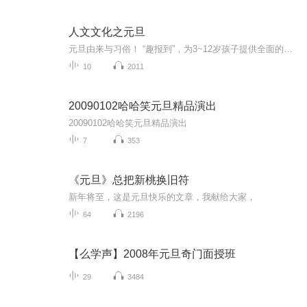
人文文化之元旦
元旦由来与习俗！ “趣报到”，为3~12岁孩子提供全面的通识知识系列课程。让孩子广泛接触通识教育，掌握更全面的天文，历史，地理，艺术，生活及科普知识。找到兴趣，快乐成长！...
10
2011
20090102哈哈笑元旦精品演出
20090102哈哈笑元旦精品演出
7
353
《元旦》总把新桃换旧符
新年将至，这是元旦快乐的文章，我献给大家，
64
2196
【么学声】2008年元旦奇门面授班
29
3484