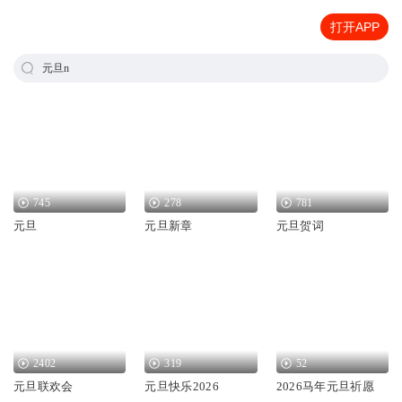
打开APP
元旦n
745
278
781
元旦
元旦新章
元旦贺词
2402
319
52
元旦联欢会
元旦快乐2026
2026马年元旦祈愿