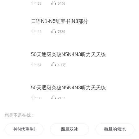
53
5446
日语N1-N5红宝书|N3部分
44
7639
50天逐级突破N5N4N3听力天天练
64
4.7万
50天逐级突破N5N4N3听力天天练
50
2137
您是不是在找：
神N代重生笔记
四旦双冰
撒旦的领地