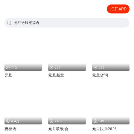
打开APP
元旦送钱祝福语
745
278
781
元旦
元旦新章
元旦贺词
4.4万
2402
319
祝福语
元旦联欢会
元旦快乐2026