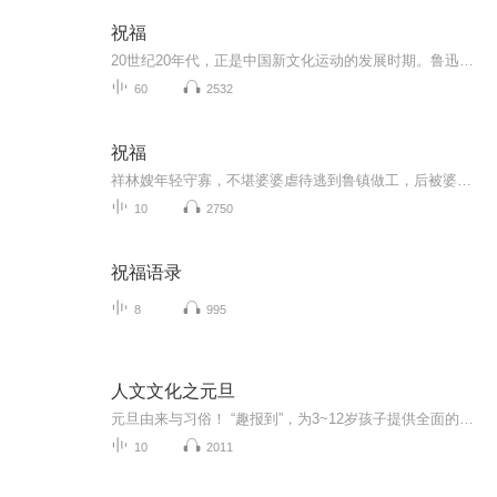
祝福
20世纪20年代，正是中国新文化运动的发展时期。鲁迅以极大的热情欢呼辛亥革命的爆发，可是不久他看到辛亥革命以后，帝制政权虽被推翻，但取而代之的却是地主阶级的军阀官僚的统治，封建社会的基础并没有彻底摧毁，中国的广大人民，尤其是农民，他们过着饥寒交迫的生活，宗法观念、封建礼教仍然是压在人民头上的精神枷锁。在这种社会背景下，在个人对社会的责任感驱使下，1924年2月7日鲁迅先生创作了这篇小说。 1.《祝福》的主题在于揭露“四权”（政权、族权、 神权、夫权）对中国妇女的迫害。...
60
2532
祝福
祥林嫂年轻守寡，不堪婆婆虐待逃到鲁镇做工，后被婆婆强行抓回卖给贺老六。她努力抗争却无奈顺从，与贺老六生活后有了儿子阿毛。然而，贺老六病故，阿毛被狼吃掉，祥林嫂再次陷入绝境，又回到鲁镇。但此时的她已被视为不祥之人，最终在别人的祝福声中孤独...
10
2750
祝福语录
8
995
人文文化之元旦
元旦由来与习俗！ “趣报到”，为3~12岁孩子提供全面的通识知识系列课程。让孩子广泛接触通识教育，掌握更全面的天文，历史，地理，艺术，生活及科普知识。找到兴趣，快乐成长！...
10
2011