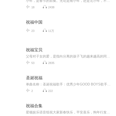
小年，是春节的前奏。无论是南小年，还是北小年，不同的是时间，相同的是对家的羁绊和眷念！
18
2438
祝福中国
23
11万
祝福宝贝
父母对子女的爱，是指向分离的孩子飞的越来越高的同时，也意味着一点点远离父母身边。想起网上有一段话：“再也看不到书桌前那个熟悉的身影，回家后再也没有那一声安心的呼唤，清晨再也无法叫她起床，深夜更无法替她盖好掉落的被子。甚至连那些争吵和烦恼...
53
2835
圣诞祝福
单曲名称：圣诞祝福歌手：优秀少年GOOD BOYS歌手分类：华语组合歌曲风格：流行Pop...
2
222
祝福合集
星顿娱乐语音组祝大家新春快乐，平安喜乐，狗年行发运！