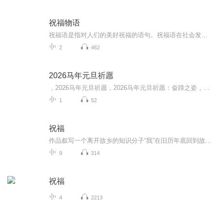
祝福物语
祝福语是指对人们的美好祝福的语句。祝福语在社会发展中已经不是仅限于在节日和宴会上出现，常见的情侣互发手机信息祝福，天气冷暖变化问候祝福，朋友日常间的鼓励祝福，每天的清晨问候祝福等等。
2
462
2026马年元旦祈愿
，2026马年元旦祈愿，2026马年元旦祈愿：奋蹄之姿，赴时代之约我祈愿，2026年的中国 山河锦绣，繁荣昌盛。我祈愿，2026年的每个奋斗者，都能策马扬鞭，不负韶华。我祈愿，2026年的情感世界，温暖纯粹 情谊绵长。我祈愿，，2026年的我们，心怀热爱，向阳而...
1
52
祝福
作品叙写一个离开故乡的知识分子“我”在旧历年底回到故乡后寄寓在本家四叔(鲁四老爷)家里准备过“祝福”时，见证了四叔家先前的女仆祥林嫂瘁死的悲剧。该小说通过描述祥林嫂悲剧的一生，表现了作者对受压迫妇女的同情及对封建思想封建礼教的无情揭露。也...
9
314
祝福
4
2213