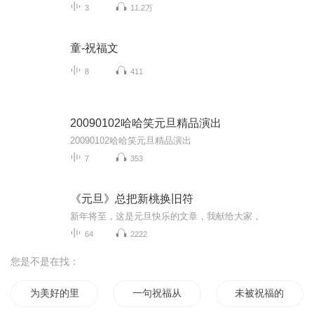
3
11.2万
童-祝福文
8
411
20090102哈哈笑元旦精品演出
20090102哈哈笑元旦精品演出
7
353
《元旦》总把新桃换旧符
新年将至，这是元旦快乐的文章，我献给大家，
64
2222
您是不是在找：
为美好的里世界献上祝福
一句祝福从此不见
未被祝福的幸福