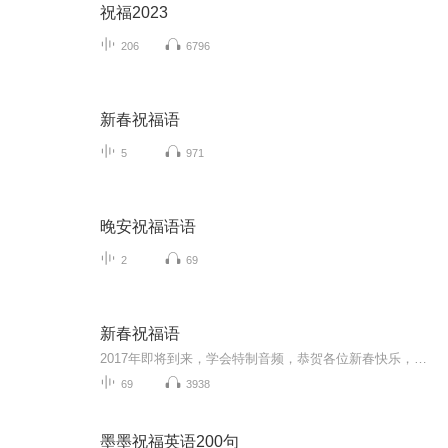
祝福2023
206
6796
新春祝福语
5
971
晚安祝福语语
2
69
新春祝福语
2017年即将到来，学会特制音频，恭贺各位新春快乐，吉祥如意！
69
3938
墨墨祝福英语200句