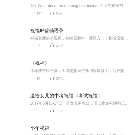
127.What does the morning tour include？上午旅程都包括什么？128.A tour of the city.在市内观光。
197
5198
祝福IP营销语录
祝福老师的小视频，持续更新中，话题方向：私域流量、IP打造、内容营销、微信生态营销、IP营销！
27
2293
《祝福》
祥林嫂年轻守寡，不堪婆婆虐待逃到鲁镇做工，后被婆婆强行抓回卖给贺老六。她努力抗争却无奈顺从，与贺老六生活后有了儿子阿毛。然而，贺老六病故，阿毛被狼吃掉，祥林嫂再次陷入绝境，又回到鲁镇。但此时的她已被视为不祥之人，最终在别人的祝福声中孤独...
10
2648
送给女儿的中考祝福（考试祝福）
2017年6月16-17日，是女儿中考日，谨以此文祝她和三（8）班全体同学考试顺利！
2
1103
小年祝福