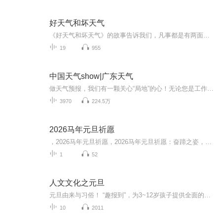
好天气和坏天气
《好天气和坏天气》的故事告诉我们，凡事都是有两面性的，有好的一面，也有坏的一面，如果我们总是盯着事情坏的一面，那么我们就不会快乐。如果我们变化一下看问题的角度，把着眼点盯着事物好的一面看，那我们的烦恼就会减少很多。
19
955
中国天气show|广东天气
做天气预报，我们有一颗关心“局地”的心！无论您是工作生活在广东，还是出差旅游在广东，我们用更精准的落地、更精细的服务，为您的出行撑起一片艳阳天。
3970
224.5万
2026马年元旦祈愿
，2026马年元旦祈愿，2026马年元旦祈愿：奋蹄之姿，赴时代之约我祈愿，2026年的中国 山河锦绣，繁荣昌盛。我祈愿，2026年的每个奋斗者，都能策马扬鞭，不负韶华。我祈愿，2026年的情感世界，温暖纯粹 情谊绵长。我祈愿，，2026年的我们，心怀热爱，向阳而...
1
52
人文文化之元旦
元旦由来与习俗！ “趣报到”，为3~12岁孩子提供全面的通识知识系列课程。让孩子广泛接触通识教育，掌握更全面的天文，历史，地理，艺术，生活及科普知识。找到兴趣，快乐成长！...
10
2011