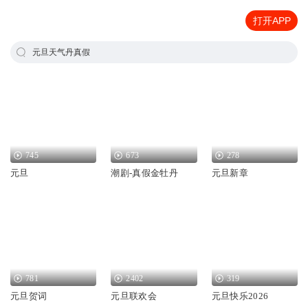
打开APP
元旦天气丹真假
745
673
278
元旦
潮剧-真假金牡丹
元旦新章
781
2402
319
元旦贺词
元旦联欢会
元旦快乐2026