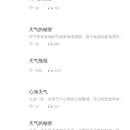
10
710
天气的秘密
对于世界各地的气候和地理成因，身为英国皇家地理学会会员的特里斯坦·古利亲自为你讲述世界的气象为何会这样。
15
488
天气预报
2392
9.6万
心海天气
人这一生，总有万千心绪在心底翻涌。开心时想放声奔赴，迷茫时想独自沉淀，遗憾时暗自释怀，疲惫时渴望片刻安宁，倔强时不肯妥协，柔软时又渴望被理解。这张专辑，没有华丽的编曲噱头，只为收纳普通人最真实的百态心情。每一首歌，对应一种当下的心态，藏...
13
317
天气的秘密