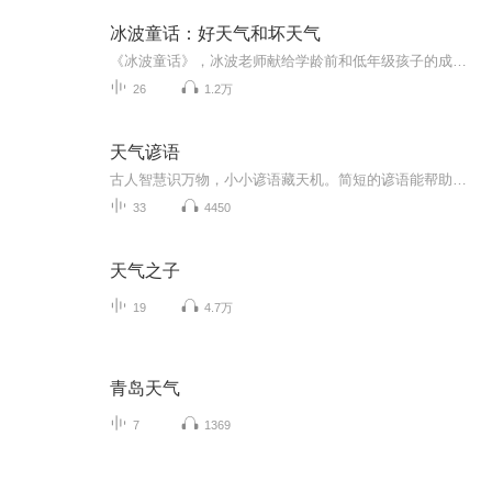
冰波童话：好天气和坏天气
《冰波童话》，冰波老师献给学龄前和低年级孩子的成长礼物《好天气和坏天气》精选二三十篇童话，涵盖爱、善良、互助、感恩等主题，并分别以冰波入选统编小学语文教材的作品为书名，旨在打造名家经典与课本作家之意。贴近教学要求，集知识性、艺术性、实用性于一身，被编入小学语文教材中。这些作品或呼唤亲情，或充满智慧，或体味友情，或感受成长，或温暖感人，或幽默风趣，从多个方面带给孩子爱与温情的启迪以及心灵与智慧的成长。...
26
1.2万
天气谚语
古人智慧识万物，小小谚语藏天机。简短的谚语能帮助人们提前预测天气变化。
33
4450
天气之子
19
4.7万
青岛天气
7
1369