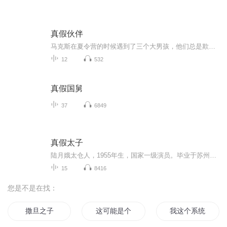
真假伙伴
马克斯在夏令营的时候遇到了三个大男孩，他们总是欺负他。一场大雨浇灌了夏令营场地，孩子们不得不改去闹鬼酒店里捉鬼，九个怪物伙伴会被这群调皮的大孩子们捉到吗？逃走的阿多尼斯为了捉到怪物伙伴们还有那些行动呢？闹鬼酒店那个消失了的伯爵个鬼魂在哪...
12
532
真假国舅
37
6849
真假太子
陆月娥太仓人，1955年生，国家一级演员。毕业于苏州地区师范附属评弹班。业师弹词名家曹织云先生。嗓音清纯甜美，素有金嗓子美誉。弹唱行云流水，擅唱各种流派；说表层次分明，角色鲜活有神。曾获第一届全国曲艺会演优秀表演奖；江苏省评弹大奖赛优秀表演奖；第三届中国评弹艺术节表演金奖。继承书目《秦香莲》、《梅花梦》、《玉蜻蜓》；自编长篇《芙蓉锦鸡图》、《真假太子》、《牡丹缘》等，现苏州评弹学校任教。潘祖强太仓人，1954年生，作家。毕业于苏州地区师范附属评弹班。业师弹词名家曹织云先生。研...
15
8416
您是不是在找：
撒旦之子
这可能是个假系统
我这个系统是假的