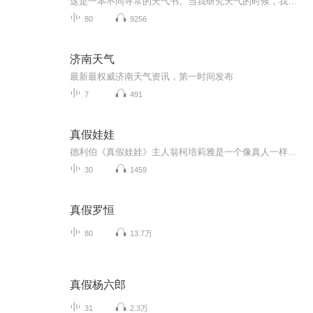
这是一本不同寻常的天气书。当我研究天气的时候，我并非盯着屏幕上的图表看，而是绕着一棵树转转，上街走走，从中发现线索，并获取关于当下、过去和未来天气的启示。这种方式能带领我们进入一片鲜为人知的奇妙领域：小气候。让我们享受小范围的局部观察，...
80
9256
济南天气
最新最权威济南天气资讯，第一时间发布
7
491
真假娃娃
德利伯《真假娃娃》主人翁柯培莉雅是一个像真人一样的洋娃娃，有个叫法兰兹的年轻人竟为美丽的洋娃娃移情别恋？这出童话味浓厚的的芭蕾舞剧，满溢诙谐、幽默的情节，充满无边的趣味和想象力。
30
1459
真假罗恒
80
13.7万
真假杨六郎
31
2.3万