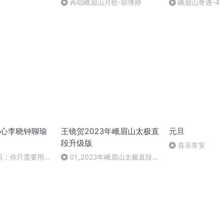
再唱峨眉山月歌-胡博婷
峨眉山奇遇-4
心李晓钟聊瑜
王镜贺2023年峨眉山太极直
元旦
段升级版
喜乐常安
悟：你只需要用心
01_2023年峨眉山太极直段升
去用心去练习
级版-01_1