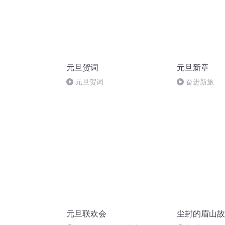
元旦贺词
元旦新章
元旦贺词
奋进新旅
元旦联欢会
尘封的眉山故