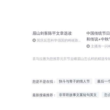
眉山剑客陈平文章选读
中国传统节日
和传说+中秋
国庆反思科学强国的崎岖路
（八）
主播海一闪
做好防护+热词
喜马拉雅为您推荐元旦节去峨眉山怎么样的精选专
快斗与青子的情人节
最后一
您是不是在找：
冰山总裁的峨眉保镖
穿越仙
非常听故事文案短句英文
怎
最新搜索推荐：
剑出峨眉
名为撒旦
十二
听俄罗斯老人讲故事
免费儿