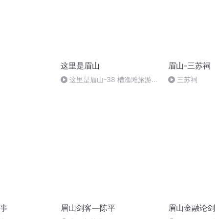
这里是眉山
眉山-三苏祠
这里是眉山-38 槽渔滩旅游风
三苏祠
景区
事
眉山剑客—陈平
眉山金融论剑