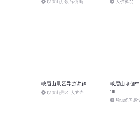
峨眉山月歌 徐健顺
大佛禅院
峨眉山景区导游讲解
峨眉山瑜伽中
伽
峨眉山景区-大乘寺
瑜伽练习感
去听，然后再