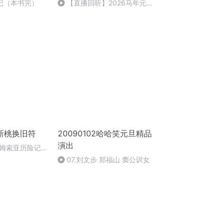
1后记（本书完）
【直播回听】2026马年元旦
祈愿
新桃换旧符
20090102哈哈笑元旦精品
演出
姆索亚历险记
07.刘文步 郑福山 窦公训女