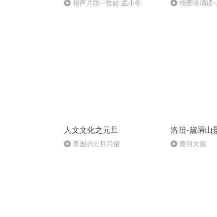
相声片段--曾健 孟小冬
杨爱珍诵读
和国的脚步（
人文文化之元旦
洛阳-黛眉山
美国的元旦习俗
黄河大观