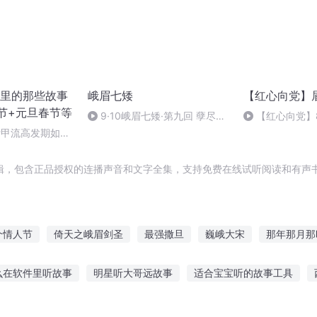
里的那些故事
峨眉七矮
【红心向党】
节+元旦春节等
9·10峨眉七矮·第九回 孽尽断
【红心向党】
肠人 剧怜绝代风华 与尔同死
的恢复与发展
#甲流高发期如何
+奥司他韦
辑，包含正品授权的连播声音和文字全集，支持免费在线试听阅读和有声书
个情人节
倚天之峨眉剑圣
最强撒旦
巍峨大宋
那年那月那
剑之蜀山峨眉
问道峨眉
伊旦之书
峨眉派的小师兄
混在峨
么在软件里听故事
明星听大哥远故事
适合宝宝听的故事工具
个情人节
撒旦之书世界末日
一生一世之眉间心上
童睡前故事全集听
陈圆圆听曲的故事在线听
听爷爷讲月亮的故事