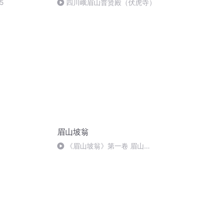
5
四川峨眉山普贤殿（伏虎寺）
眉山坡翁
《眉山坡翁》第一卷 眉山少
年时7【一叶扁舟闯汴京】