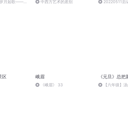
-岁月如歌——共
中西方艺术的差别
2022051
作者：秦刚）
景区
峨眉
《元旦》总把
《峨眉》 33
【六年级】汤
（节选）