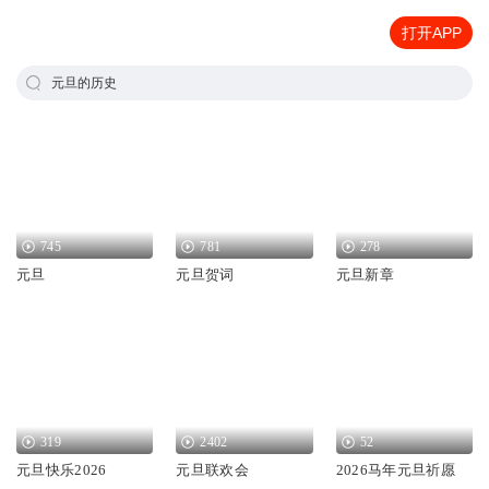
打开APP
元旦的历史
745
781
278
元旦
元旦贺词
元旦新章
319
2402
52
元旦快乐2026
元旦联欢会
2026马年元旦祈愿