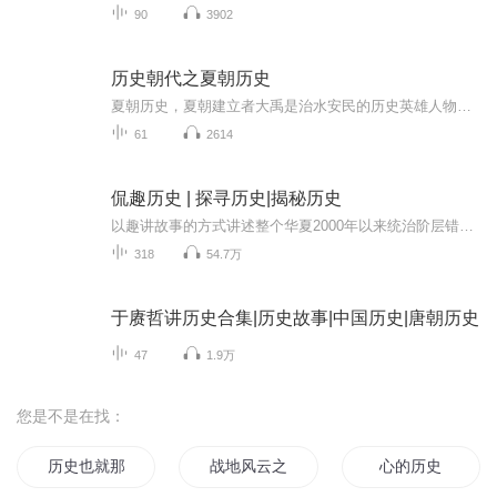
90
3902
历史朝代之夏朝历史
夏朝历史，夏朝建立者大禹是治水安民的历史英雄人物。夏朝建立者大禹是治水安民的历史英雄人物。夏的国土由原来的中原地区扩充到了黄河流域和大江南北，各民族部落在大禹的统领下，以一种联盟的形式存在，大禹的儿子启即位后，经过甘之战消灭了有扈氏，又...
61
2614
侃趣历史 | 探寻历史|揭秘历史
以趣讲故事的方式讲述整个华夏2000年以来统治阶层错综复杂，扑朔迷离，鲜为人知的历史人物，历史事件，历史关系等，一个个故事串联起整个历史进程，故事精简意赅，不俗套，每天18:00准时更新，希望各位喜欢历史的朋友们收听哦！
318
54.7万
于赓哲讲历史合集|历史故事|中国历史|唐朝历史
47
1.9万
您是不是在找：
历史也就那么一回事
战地风云之历史战场
心的历史