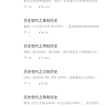
掀开历史的神秘面纱，揭示了许多重大历史事件的来龙去脉，并将一些鲜为人知的细节、内幕公诸于世，与正史相为表里，填补了部分正史的空白与缺漏。每个历史谜题的背后，都隐藏着一个震动古今的重大历史事件，无不关涉到中华民族的气韵和历史走向。我是大胡...
53
4.9万
历史朝代之秦朝历史
秦朝（公元前221年-前207年），是由战国时期的秦国发展起来的中国历史上第一个大一统王朝，传二世二帝，享国十五年。
6
224
历史朝代之周朝历史
周朝（前1046年—前249年）是中国历史上继商朝之后的朝代。周亦为“华夏”一词的创造者与最初指代。周朝共传30代37王，共计约798年，周朝于公元前1046年建立，也就是武王伐纣的那一年，所以周朝的建国之年就是公元前1046年。周朝分为“西周”（前1046年－...
54
2361
历史朝代之汉朝历史
汉朝（前202年-8年,25年-220年）是继秦朝之后的统一王朝，主要分为西汉、东汉两个时期，历经29位皇帝，享国四百零五年。
6
281
历史朝代之商朝历史
商朝（约公元前1600年—约公元前1046年），是中国历史上的第二个朝代，是中国第一个有直 接的同时期的文字记载的王朝。商朝经历了三个大的阶段。第一阶段是“先商”；第二阶段是“早商”； 第三阶段是“晚商”，前后相传17世31王，延续500余年。商朝（约公...