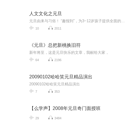
人文文化之元旦
元旦由来与习俗！ “趣报到”，为3~12岁孩子提供全面的通识知识系列课程。让孩子广泛接触通识教育，掌握更全面的天文，历史，地理，艺术，生活及科普知识。找到兴趣，快乐成长！...
10
2011
《元旦》总把新桃换旧符
新年将至，这是元旦快乐的文章，我献给大家，
64
2196
20090102哈哈笑元旦精品演出
20090102哈哈笑元旦精品演出
7
353
【么学声】2008年元旦奇门面授班
29
3484