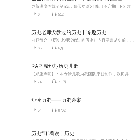
更新进度连载至第5集 / 每天更新2-8集（不定期）PS.超级无敌好听！作者的话动感！动感！一起动感！订阅专辑就一起动感！动感！动感！动感！动感！副标题动感-歌曲的旅程计划只会出超好听的歌曲！永远出新的歌曲，很好听的歌曲让你们听的过瘾，把你听的兴奋...
6
512
历史老师没教过的历史丨冷趣历史
内容简介 《历史老师没教过的历史》内容涵盖从史前，秦汉、魏晋、隋唐、两宋，一直到元明清的中国历史。《历史老师没教过的历史》用平白的语言讲述那些不为大众所知的历史，教你看清历史的真相，让历史退去正史的华美霓裳而裸奔！【作者简介】忆江南，原名...
85
6万
RAP唱历史-历史儿歌
【郑重声明】：本专辑儿歌为我团队原创制作，歌词具有知识产权保护。商用请联系我们！早让孩子接触历史，对孩子的一生影响越深远。通过300多个日夜奋斗，我们推出历史儿歌，把历史儿歌化，把儿歌历史化，让孩子不知不觉记住了历史事件，启蒙心智，提高情商...
74
7.1万
短读历史——历史迷案
54
8702
历史“野”着说丨历史