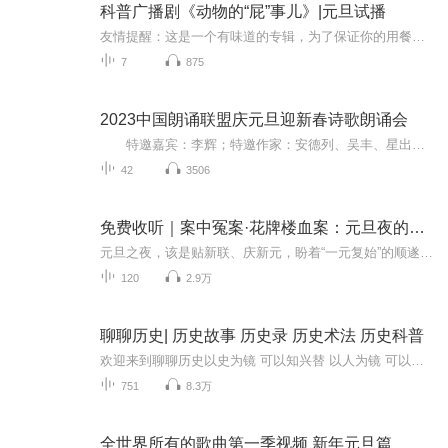
科普广播剧《动物的“屁”事儿》|元旦试播
友情提醒：这是一个有味道的专辑，为了保证你的用餐心情，请不要在进食时收听！《动物的“屁”事儿》 作者: [美] 尼克·卡鲁索 ／ [英] 达尼·拉巴奥蒂 著， [美] 伊桑·科贾克 绘图，王佩、王双语 译猫会放屁，它们的屁臭得很。章鱼虽然不放屁，但可...
7
875
2023中国朗诵联盟庆元旦迎新春诗歌朗诵会
特邀嘉宾：李辉；特邀作家：安德列、吴丰、星出而作、静水流深；总策划：凤雏生；总监制：静心；总导演：化虹；执行总监：莺子；主持人：静心、化虹
42
3506
免费收听｜案中冤案·花牌楼血案：元旦夜的沉冤与昭雪
元旦之夜，该是贴新联、庆新元，盼着“一元复始”的顺遂时刻。南京花牌楼自古繁华，红灯笼映着沿街商铺，爆竹声里裹着市井欢腾，本是辞旧迎新的太平夜。金陵城的元旦，本该是张灯结彩、人声鼎沸，可偏有鲜血溅碎年光，无名尸横亘街头，惊破了两江总督治下...
120
2.9万
聊聊历史| 历史故事 历史录 历史术法 历史科普
欢迎来到聊聊历史以史为镜 可以知兴替 以人为镜 可以明得失 太阳底下无新事 我们更因牢记历史 总结经验奋力铭记历史我们不能忘记！一个人的见识和谋略可以从熟读历史中得到发展关注我每天带你了解更多历史知识
751
8.3万
全世界所有的歌曲第一季视频 新年元旦篇