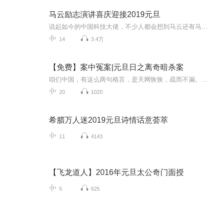
马云励志演讲喜庆迎接2019元旦
说起如今的中国科技大佬，不少人都会想到马云还有马化腾等人。尤其是马云，关于科技这一方面也是有投资不小的。可能很多人都还将阿里巴巴和马云定位在电商上，其实阿里巴巴早就变成了一个多元化的企业了。而且，在人工智能这一方面，马云可是有不少的成就...
14
3.4万
【免费】案中冤案|元旦日之离奇暗杀案
咱们中国，有这么两句格言，是天网恢恢，疏而不漏。这两句话中，所含的意义，就是言其人要作了恶事，纵然一时侥幸，能够逃出法网，但是叶落归根，依然逃不出天网去。所谓人间私语，天闻若雷，暗室亏心，神目如电，少不得默默中有个道理，总会有报应临头的...
20
1020
希腊万人迷2019元旦诗情话意荟萃
11
4143
【飞龙道人】2016年元旦太公奇门面授
5
625