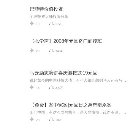
巴菲特价值投资
全球投资大师投资分享
10
1728
【么学声】2008年元旦奇门面授班
29
3484
马云励志演讲喜庆迎接2019元旦
说起如今的中国科技大佬，不少人都会想到马云还有马化腾等人。尤其是马云，关于科技这一方面也是有投资不小的。可能很多人都还将阿里巴巴和马云定位在电商上，其实阿里巴巴早就变成了一个多元化的企业了。而且，在人工智能这一方面，马云可是有不少的成就...
14
3.4万
【免费】案中冤案|元旦日之离奇暗杀案
咱们中国，有这么两句格言，是天网恢恢，疏而不漏。这两句话中，所含的意义，就是言其人要作了恶事，纵然一时侥幸，能够逃出法网，但是叶落归根，依然逃不出天网去。所谓人间私语，天闻若雷，暗室亏心，神目如电，少不得默默中有个道理，总会有报应临头的...
20
1020