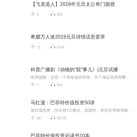
【飞龙道人】2016年元旦太公奇门面授
5
625
希腊万人迷2019元旦诗情话意荟萃
11
4143
科普广播剧《动物的“屁”事儿》|元旦试播
友情提醒：这是一个有味道的专辑，为了保证你的用餐心情，请不要在进食时收听！《动物的“屁”事儿》 作者: [美] 尼克·卡鲁索 ／ [英] 达尼·拉巴奥蒂 著， [美] 伊桑·科贾克 绘图，王佩、王双语 译猫会放屁，它们的屁臭得很。章鱼虽然不放屁，但可...
7
875
马红漫：巴菲特价值投资50讲
做价值投资，往往有4大痛点。选股时，你往往用错策略。比如，格力电器和云南白药，从价值投资角度，你该选哪只？交易时，你常常随股价频繁进出。于是，巴菲特发明了“牛顿第四定律”对你发出忠告。为降风险，你总喜欢把鸡蛋放在多个篮子里。巴菲特却告诉你，要集中投资，风险才更小。买进后，你却拿不住，不能做到长期持有。价值投资者究竟如何操作，才能穿越牛熊？针对上述4大痛点，马红漫博士总结出了50个人们经常犯错的操作环节。这门课中，他运用竞争优势、市场为王、集中投资、长期持有等价值投资核心原则，通过案例分析，帮你厘清投资逻辑，教你防错避坑，真正从市场获利。
60
58.3万
巴菲特价值投资必读书10本