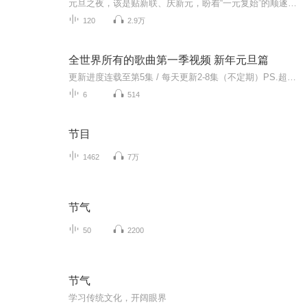
元旦之夜，该是贴新联、庆新元，盼着“一元复始”的顺遂时刻。南京花牌楼自古繁华，红灯笼映着沿街商铺，爆竹声里裹着市井欢腾，本是辞旧迎新的太平夜。金陵城的元旦，本该是张灯结彩、人声鼎沸，可偏有鲜血溅碎年光，无名尸横亘街头，惊破了两江总督治下...
120
2.9万
全世界所有的歌曲第一季视频 新年元旦篇
更新进度连载至第5集 / 每天更新2-8集（不定期）PS.超级无敌好听！作者的话动感！动感！一起动感！订阅专辑就一起动感！动感！动感！动感！动感！副标题动感-歌曲的旅程计划只会出超好听的歌曲！永远出新的歌曲，很好听的歌曲让你们听的过瘾，把你听的兴奋...
6
514
节目
1462
7万
节气
50
2200
节气
学习传统文化，开阔眼界