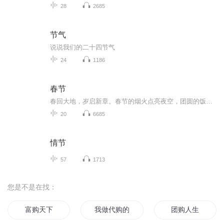
28
2685
节气
说说我们的二十四节气
24
1186
春节
春回大地，岁启新章。春节的烟火点亮夜空，团圆的饭香萦绕厅堂。拜年声里藏祝福，欢声笑语中盼安康，马蹄踏处皆坦途，春风浩荡入华堂。愿你这一年，既有且听风吟的从容，亦有一日千里的豪情，万事尽可期，前路皆繁花。
20
6685
情节
57
1713
您是不是在找：
富购天下
我做代购的日子
团购人生