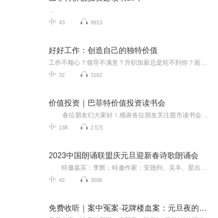
...
43
9913
好好工作：创造自己的独特价值
工作不顺心？领导不满意？升职加薪总是轮不到你？面对工作中的种种困境，压力和焦虑挥之不去，我们常常将其归咎于经济不景气、职场很黑暗、人际关系太复杂等外部原因，陷入怨天尤人的负面情绪中。而本书告诉读者，纵然现实中阻力重重，我们手中却仍然握有自己一半的命运。只有积极地磨炼专业技能，专注地提升自我价值，才能迎来属于自己的成功机遇，早日实现财务自由。懒人老猫是活跃在职业咨询一线的咨询顾问，多年与雇佣双方打交道的经验，让她比企业管理者更清楚企业需要什么样的人才...
32
3162
价值投资｜巴菲特价值投资读书会
各位朋友们大家好！感谢各位朋友关注股市读书会，本栏目已经完结！希望通过这个读书会让我们各位朋友们多了解一些投资大师的投资理念、心态和交易策略，通过学习研究投资大师的这些投资干货，最终达到我们财务自由的目标！ 在我们目前这个市场中，一大部分股民运作的依据是技术指标，可是我们应用指标时不要忽略了一个问题，那就是庄家也会使用，而且比我们用的更好，更熟练。再说我们用的交易软件，由于软件刷新数据是有时间周期的，所以我们看到的数据都是有一定延迟性的。而庄家看到的...
138
2.5万
2023中国朗诵联盟庆元旦迎新春诗歌朗诵会
特邀嘉宾：李辉；特邀作家：安德列、吴丰、星出而作、静水流深；总策划：凤雏生；总监制：静心；总导演：化虹；执行总监：莺子；主持人：静心、化虹
42
3506
免费收听｜案中冤案·花牌楼血案：元旦夜的沉冤与昭雪