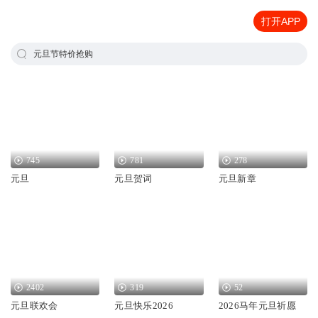
打开APP
元旦节特价抢购
745
781
278
元旦
元旦贺词
元旦新章
2402
319
52
元旦联欢会
元旦快乐2026
2026马年元旦祈愿