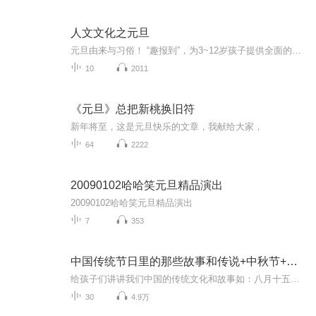
人文文化之元旦
元旦由来与习俗！ “趣报到”，为3~12岁孩子提供全面的通识知识系列课程。让孩子广泛接触通识教育，掌握更全面的天文，历史，地理，艺术，生活及科普知识。找到兴趣，快乐成长！...
10
2011
《元旦》总把新桃换旧符
新年将至，这是元旦快乐的文章，我献给大家，
64
2222
20090102哈哈笑元旦精品演出
20090102哈哈笑元旦精品演出
7
353
中国传统节日里的那些故事和传说+中秋节+元旦春节等
给孩子们讲讲我们中国的传统文化和故事如：八月十五的由来中秋节的来历八月十五中秋节的各种风俗习惯传说故事各地的风俗习惯随着时节的变化，我们来讲每个节气及假期的有趣故事
30
4.9万