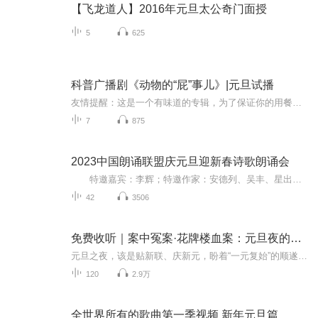
【飞龙道人】2016年元旦太公奇门面授
5
625
科普广播剧《动物的“屁”事儿》|元旦试播
友情提醒：这是一个有味道的专辑，为了保证你的用餐心情，请不要在进食时收听！《动物的“屁”事儿》 作者: [美] 尼克·卡鲁索 ／ [英] 达尼·拉巴奥蒂 著， [美] 伊桑·科贾克 绘图，王佩、王双语 译猫会放屁，它们的屁臭得很。章鱼虽然不放屁，但可...
7
875
2023中国朗诵联盟庆元旦迎新春诗歌朗诵会
特邀嘉宾：李辉；特邀作家：安德列、吴丰、星出而作、静水流深；总策划：凤雏生；总监制：静心；总导演：化虹；执行总监：莺子；主持人：静心、化虹
42
3506
免费收听｜案中冤案·花牌楼血案：元旦夜的沉冤与昭雪
元旦之夜，该是贴新联、庆新元，盼着“一元复始”的顺遂时刻。南京花牌楼自古繁华，红灯笼映着沿街商铺，爆竹声里裹着市井欢腾，本是辞旧迎新的太平夜。金陵城的元旦，本该是张灯结彩、人声鼎沸，可偏有鲜血溅碎年光，无名尸横亘街头，惊破了两江总督治下...
120
2.9万
全世界所有的歌曲第一季视频 新年元旦篇