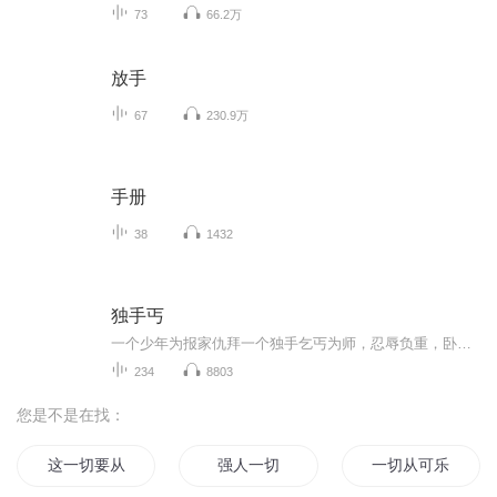
73
66.2万
放手
67
230.9万
手册
38
1432
独手丐
一个少年为报家仇拜一个独手乞丐为师，忍辱负重，卧薪尝胆，学成归来成功复仇
234
8803
您是不是在找：
这一切要从那天说起
强人一切
一切从可乐开始