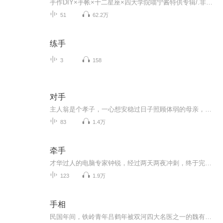
手作DIY×手帐×十二星座×四大学院喵宁酱特供专辑/.非原创纯属搬运 谢谢喜欢
51
62.2万
练手
3
158
对手
主人翁是个孝子，一心想安稳过日子照顾体弱的母亲，不料在市政府工作没几年就过上了失去双亲的日子，寻觅新的出路，踏上了从商之路。商场既充满机遇，又处处陷阱，周旋在商场和职场各色对手之间，既斗争，又妥协，留余地，圆通，深刻领悟商场智慧的至高境界。
83
1.4万
牵手
才华过人的电脑专家钟锐，经过两天两夜冲刺，终于完成了对新软件的开发。带着一身的疲惫和对温馨的家的渴念，他回到家中，家里却没人；钟锐的妻子晓雪是他的大学同学，为了成就丈夫的事业，她牺牲专业，承揽下一切家务。然而这一对男才女貌的经典结合还是...
123
1.9万
手相
民国年间，铁岭青年吕鹤年被双河四大名医之一的魏有轩伯乐识马带回双河镇，和他一道在“广德堂”坐堂。因黑龙江省督军吴大帅的“阴斑之症”，吕鹤年显露出高超的手诊医术，一举成名却因而得罪了恩人魏有轩。为了窃取手诊医术，魏有轩在连连碰壁之后，将干侄女百灵嫁给了他，但偷技仍未得逞，叔侄却因此疏远。吕鹤年深受魏有轩排挤，被“德庆会”老板乘机挖走，几个疑难病症带火了偏僻清冷的小药店。而魏有轩则先后利用濒死病人、情杀医案等机会，企图至吕鹤年于死地，均未得逞。“九一八”后，吕鹤年为了拒绝给日本人看病，装疯扮傻赋闲在家，几次被抓入狱，受尽酷刑，仍矢志不渝。其间，魏有轩曾为他的“疯”做假证，使他得以逃脱日本人纠缠，而魏有轩却因此替他前往前线医治日本伤兵。日寇投降后，吕鹤年才剔须行医。魏有轩则沦为汉奸，吕鹤年对此心中自责，冒险探望，破例答应将祖传手诊技艺传授其子魏连荣，却不曾想引起了与子女的冲突。为施教，吕鹤年竟重返“广德堂”。土改中，魏有轩被斗，吕鹤年暗中给中共领导写信反映真相，救他于水火。儿子吕友松为父亲做法赌气，专攻其父弱项——中医外科，名声大振。公私合营，两个药店被并入县医院，魏连荣沽名钓誉想入党，因出事故被批评而对吕鹤年怀恨在心。57年反右，魏连荣竟和“德庆会”老板站出来把吕鹤年打成右派，期间妻子病死，吕鹤年越发沉默。后吕鹤年被下放劳改，因劳改期间救治病人，入党、当官的魏连荣写信诬陷，一代名医含恨离开人世。吕友松低调行医，因医治病人得罪连荣，也被下放。连荣因与新上任的医院女院长发生奸情，终落得应得下场。四清后，友松回县医院，不断进步，后因讲学进入省中医研究所。其女吕新雨后在省城将手诊发扬光大，不曾想她的丈夫竟是魏连荣的儿子，终因医德观念差异而分道扬镳。吕新雨重返双河镇，在祖父挚友的后代协助下，在“德庆会”原址建诊所行医。 作者：窦应泰 播讲制作：罗大明