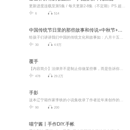
更新进度连载至第5集 / 每天更新2-8集（不定期）PS.超级无敌好听！作者的话动感！动感！一起动感！订阅专辑就一起动感！动感！动感！动感！动感！副标题动感-歌曲的旅程计划只会出超好听的歌曲！永远出新的歌曲，很好听的歌曲让你们听的过瘾，把你听的兴奋...
6
514
中国传统节日里的那些故事和传说+中秋节+元旦春节等
给孩子们讲讲我们中国的传统文化和故事如：八月十五的由来中秋节的来历八月十五中秋节的各种风俗习惯传说故事各地的风俗习惯随着时节的变化，我们来讲每个节气及假期的有趣故事
30
4.9万
覆手
【内容简介】法律并不是制止你做某些事，而是告诉你，你做了某些事并且被抓住后，所需要付出的代价。一千个人眼中有一千个哈姆雷特，九百九十人看法律如禁区，还有十个人法律对于他们来说只是一件武器，他们所要做的就是把武器的手柄抓在手上，将武器的利...
478
29.2万
手影
这本辽宁籍作家李铁的小说集收录了作者近年来创作的几部具有代表性的中短篇小说。李铁小说的魅力是显而易见的。花朵一样的女性、转型时期的城市和工厂、这个时代人心的困境与精神的疑难，加之纯熟的技巧、诗性韵味的语言……使得李铁的小说不仅好看，而且...
90
200
喵宁酱丨手作DIY.手帐