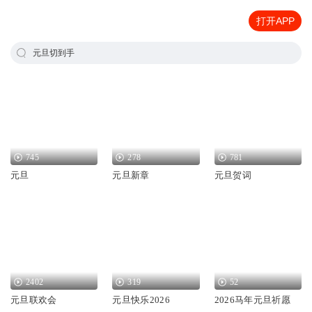
打开APP
元旦切到手
745
278
781
元旦
元旦新章
元旦贺词
2402
319
52
元旦联欢会
元旦快乐2026
2026马年元旦祈愿