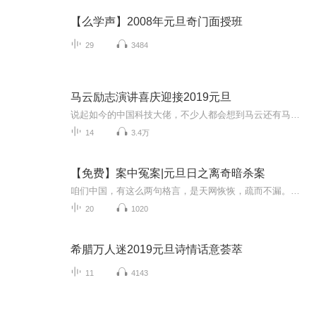
【么学声】2008年元旦奇门面授班
29
3484
马云励志演讲喜庆迎接2019元旦
说起如今的中国科技大佬，不少人都会想到马云还有马化腾等人。尤其是马云，关于科技这一方面也是有投资不小的。可能很多人都还将阿里巴巴和马云定位在电商上，其实阿里巴巴早就变成了一个多元化的企业了。而且，在人工智能这一方面，马云可是有不少的成就...
14
3.4万
【免费】案中冤案|元旦日之离奇暗杀案
咱们中国，有这么两句格言，是天网恢恢，疏而不漏。这两句话中，所含的意义，就是言其人要作了恶事，纵然一时侥幸，能够逃出法网，但是叶落归根，依然逃不出天网去。所谓人间私语，天闻若雷，暗室亏心，神目如电，少不得默默中有个道理，总会有报应临头的...
20
1020
希腊万人迷2019元旦诗情话意荟萃
11
4143