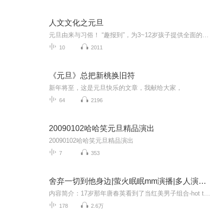
人文文化之元旦
元旦由来与习俗！ “趣报到”，为3~12岁孩子提供全面的通识知识系列课程。让孩子广泛接触通识教育，掌握更全面的天文，历史，地理，艺术，生活及科普知识。找到兴趣，快乐成长！...
10
2011
《元旦》总把新桃换旧符
新年将至，这是元旦快乐的文章，我献给大家，
64
2196
20090102哈哈笑元旦精品演出
20090102哈哈笑元旦精品演出
7
353
舍弃一切到他身边|萤火眠眠mm演播|多人演播|一段与偶像的邂逅
内容简介：17岁那年唐春英看到了当红美男子组合-hot team队长李皓达的电视剧，然后便深深的喜欢上了他，她给自己许下一个十年的承诺，变强、变美、变富，十年后唐春英履行承诺踏上了逐梦爱情之旅。来看看她与李皓达之间会擦出什么火花？主播简介：喜马拉雅...
178
2.6万