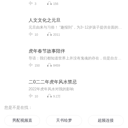
3
156
人文文化之元旦
元旦由来与习俗！ “趣报到”，为3~12岁孩子提供全面的通识知识系列课程。让孩子广泛接触通识教育，掌握更全面的天文，历史，地理，艺术，生活及科普知识。找到兴趣，快乐成长！...
10
2011
虎年春节故事陪伴
导语：我们都知道世界上并没有鬼魂的存在，但是自古以来人们因为封建迷信思想的原因，许多人对于鬼神之事仍然存疑，因此网上许多网友杜撰了一些灵异故事，就让他们变得疑神疑鬼的。接下来呢探秘小编为大家盘点了以下民间灵异故事，我们大家赶紧一起来看看...
150
8459
二0二二年虎年风水禁忌
2022年虎年风水对我的影响
10
9.2万
您是不是在找：
男配视频直播中
天书绘梦
超频连接