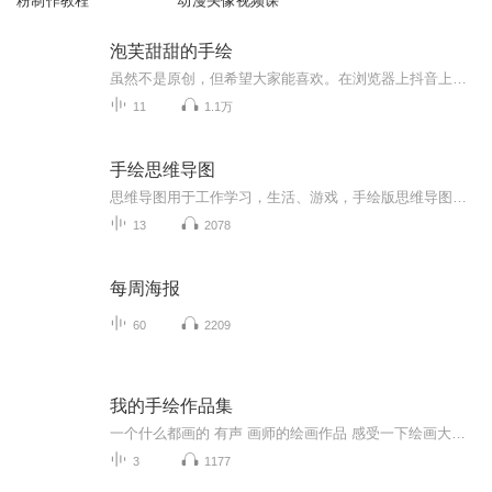
粉制作教程
动漫头像视频课
泡芙甜甜的手绘
虽然不是原创，但希望大家能喜欢。在浏览器上抖音上都能搜到。�
11
1.1万
手绘思维导图
思维导图用于工作学习，生活、游戏，手绘版思维导图，是启发孩子无限思维的方式，是奠定孩子思考问题的方式方法，是帮助孩子学习学科知识的好工具。
13
2078
每周海报
60
2209
我的手绘作品集
一个什么都画的 有声 画师的绘画作品 感受一下绘画大佬的绝对领域 中二之魂熊熊燃烧！
3
1177