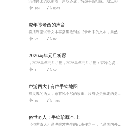
演播路上的跋涉者，声线多变，情感丰富细腻。通过影视节目及生活观察，精准把握住小朋友的喜好，生动形象的演绎出中国历史。本人一直致力于用合适的声音营造一个新的空间，你就在我的空间里，和我一起在这个故事里浮沉。祝各位听众朋友们，能够开心的听完这段中国历史，并且有所收获哦！
104
8049
虎年陈老西的声音
喜播课堂试音文本喜播里抢到的书录出来的文本，虽然未有中书，但是，有那么一点点的进步，都可以让自己在录书这条道路上越发自信！同时，也是一份成长记录。坚持不懈，努力攀登！不小心夹杂了几篇朗诵文本……凑个热闹啦～
22
825
2026马年元旦祈愿
，2026马年元旦祈愿，2026马年元旦祈愿：奋蹄之姿，赴时代之约我祈愿，2026年的中国 山河锦绣，繁荣昌盛。我祈愿，2026年的每个奋斗者，都能策马扬鞭，不负韶华。我祈愿，2026年的情感世界，温暖纯粹 情谊绵长。我祈愿，，2026年的我们，心怀热爱，向阳而...
1
52
声游西大 | 有声手绘地图
有灵魂的西大，总有说不尽的故事。没有说走就走的勇气？没关系，带上耳朵，就可以。声游广西大学，为你的耳朵开启一场新声活~
10
1016
俗世奇人：手绘珍藏本.上
《俗世奇人》是冯骥才先生的代表作之一，也是国内外公认的短篇小说经典。自上世纪九十年代至今，冯骥才先生先后创作了诸多“俗世奇人”系列小说，其风格统一、传奇色彩浓郁、充满生活气息、人物形象活灵活现，书写了清末民初天津卫的地域风貌、风土人情、...