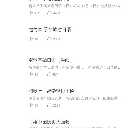
超简单手绘旅游日语（日）桥本友纪 （日）池畑裕介 编著浙江教育出版社本书面向日语初学者，内容以赴日旅游的情景为主，包括11个大场景，96个小场景，比如日常寒暄、在机场、在车站、在药妆店、在商店、在游乐园、在饭店等，并针对各个情景列出了常用的句...
112
4400
超简单-手绘旅游日语
48
3323
弱弱基础日语（手绘）
写在前面学日语时，有多少小白，一条腿跨进了日语的大门，却因为没有坚持下来，而跪在了门口！在这个专辑里，弱弱！将会用“独一无二”的原创手绘画，融合身边有意思的元素，表情包弱爆豹日语、唱儿歌、拍视频、基础对话、弱弱卡50音图等，带你轻轻松松学...
66
5万
和秋叶一起学轻松手绘
你是否有个画画的梦，想提高自己的创造力，但担心手残不敢下手？这门零基础手绘课专门为您打造，会手绘的人更有竞争力！ 在「工作」上，手绘可以用于：思维导图、可视化会议、头脑风暴、商务交流、活动宣传、公众号配图、涂鸦笔记、逻辑框图、涂鸦便签、...
50
2284
手绘中国历史大画卷