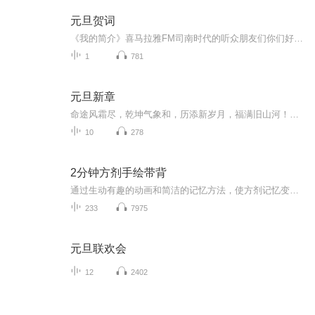
元旦贺词
《我的简介》喜马拉雅FM司南时代的听众朋友们你们好，首先非常感谢大家一直以来对司南时代的支持，为我们的进步提供宝贵的意见。马上我们将迎来2018年，在新的一年里我们会更加用心的给大家准备优秀的作品，2018我们一同进步。为了感谢大家长久以来的支持...
1
781
元旦新章
命途风霜尽，乾坤气象和，历添新岁月，福满旧山河！龙蛇交替，迎接全新的2025！
10
278
2分钟方剂手绘带背
通过生动有趣的动画和简洁的记忆方法，使方剂记忆变得不再不再乏味！让中医学习者更加快速背诵方剂学
233
7975
元旦联欢会
12
2402