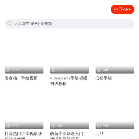
打开APP
元旦虎年海报手绘视频
7390
1176
249
袁春楠：手绘视频
videoscribe手绘视频
心情手绘
初级教程
2709
763
745
抖音热门手绘视频涨
萌新手绘动漫入门丨
元旦