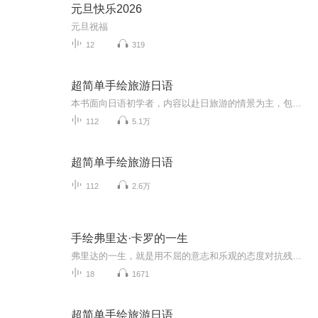
元旦快乐2026
元旦祝福
12
319
超简单手绘旅游日语
本书面向日语初学者，内容以赴日旅游的情景为主，包括11个大场景，96个小场景，比如日常寒暄、在机场、在车站、在药妆店、在商店、在游乐园、在饭店等，并针对各个情景列出了常用的句型，提供了丰富的单词，读者把单词套入句型内即可直接使用。另外，书中还补充了各个情景相关的小知识，比如泡温泉的方法、退税时的对话、从日本向中国拨打电话的方法等。附录部分还包含大量日本旅游资讯，包括在日本参观名胜、购物、赏樱、去主题乐园、搭乘电车和车租车等实用内容，相信可以帮助读者畅游日本。
112
5.1万
超简单手绘旅游日语
112
2.6万
手绘弗里达·卡罗的一生
弗里达的一生，就是用不屈的意志和乐观的态度对抗残破人生的故事。小儿麻痹、车祸、残疾、失恋、结婚、流产、丈夫出轨、母亲病逝、离婚、复婚、疾病、离世，她的人生，大多是灾难性的词条，再乐天派的人，也会被打垮，但弗里达给出的回应只是接纳并专注于...
18
1671
超简单手绘旅游日语