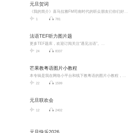
元旦贺词
《我的简介》喜马拉雅FM司南时代的听众朋友们你们好，首先非常感谢大家一直以来对司南时代的支持，为我们的进步提供宝贵的意见。马上我们将迎来2018年，在新的一年里我们会更加用心的给大家准备优秀的作品，2018我们一同进步。为了感谢大家长久以来的支持...
1
781
法语TEF听力图片题
更多TEF题库，欢迎订阅关注“遇见法语”。...
24
8337
芒果教粤语图片小教程
本专辑是我在网络小平台和线下教粤语的图片小教程，做成图片是方便传播保存下来哦！这些教程涉及生活各方面，而且是基础加地道口语都有，非常实用，建议保存！
22
1599
元旦联欢会
12
2402
元旦快乐2026