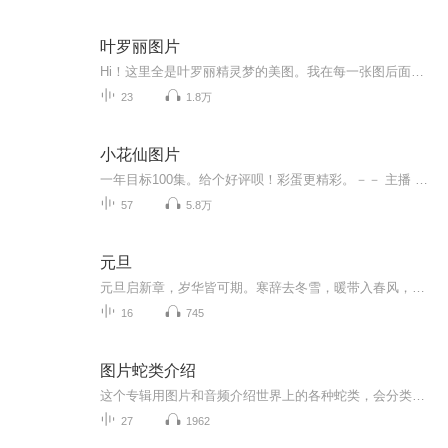
叶罗丽图片
Hi！这里全是叶罗丽精灵梦的美图。我在每一张图后面都给大家留了点时间让大家把喜欢的图保存下来。如果你觉得这个图不太清晰，你可以私信找我要原图哦！
23
1.8万
小花仙图片
一年目标100集。给个好评呗！彩蛋更精彩。－－ 主播 贝瑞吖也叫逆光小爱
57
5.8万
元旦
元旦启新章，岁华皆可期。寒辞去冬雪，暖带入春风，旧岁遗憾随烟散。愿新年有光有暖，万事顺意，岁岁胜今朝。
16
745
图片蛇类介绍
这个专辑用图片和音频介绍世界上的各种蛇类，会分类别介绍，如有错误欢迎指正。
27
1962