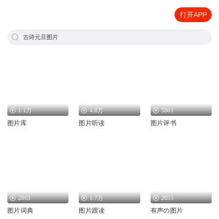
打开APP
古诗元旦图片
1.1万
4.8万
5861
图片库
图片听读
图片评书
2863
1.7万
2035
图片词典
图片跟读
有声の图片