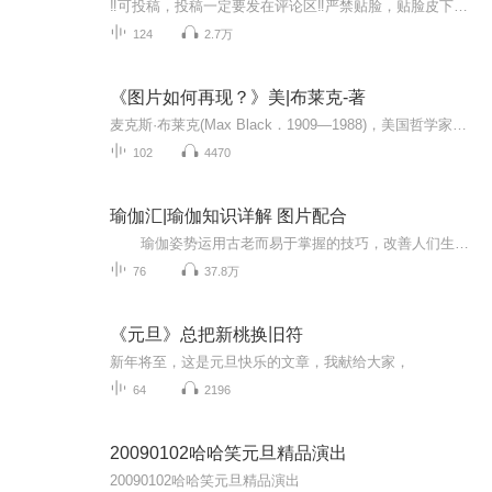
‼️可投稿，投稿一定要发在评论区‼️严禁贴脸，贴脸皮下塌/BE多次贴脸永久拉黑会在评论区里发一些视频中的图片，想要视频里的图片看评论区已经下楼的只有投稿才会发，不投稿不发可单人，可CP（可跨代），可多人，可团体●TFBOYS王俊凯、王源、易烊千玺（...
124
2.7万
《图片如何再现？》美|布莱克-著
麦克斯·布莱克(Max Black．1909—1988)，美国哲学家。生于阿塞拜疆，长于伦敦，后加入美国国籍，犹太人后裔。早年在剑桥大学王后学院主修数学．后在伦敦大学获哲学博士学位。先后任教于伦敦教育学院、伊利诺伊大学厄巴纳一香槟分校和康奈尔大学．作为哲学...
102
4470
瑜伽汇|瑜伽知识详解 图片配合
瑜伽姿势运用古老而易于掌握的技巧，改善人们生理、心理、情感和精神方面的能力，是一种达到身体、心灵与精神和谐统一的运动方式，包括调身的体位法、调息的呼吸法、调心的冥想法等，以达至身心的合一。每天学一点瑜伽 生活更美好！
76
37.8万
《元旦》总把新桃换旧符
新年将至，这是元旦快乐的文章，我献给大家，
64
2196
20090102哈哈笑元旦精品演出
20090102哈哈笑元旦精品演出