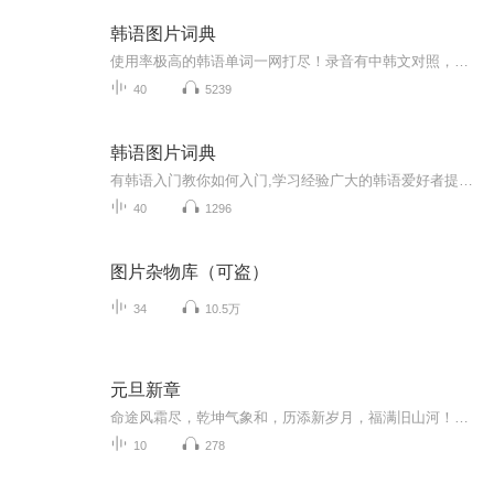
韩语图片词典
使用率极高的韩语单词一网打尽！录音有中韩文对照，方便同学们在路上收听磨耳朵！更多韩语学习的内容，欢迎关注订阅“韩语助手FM” ：）
40
5239
韩语图片词典
有韩语入门教你如何入门,学习经验广大的韩语爱好者提供自己学习的心得体会;韩语词汇包含各类词汇满足你各个方面的需求;韩语阅读:韩国古今各种书籍、童话、谚语等的阅读;韩语...
40
1296
图片杂物库（可盗）
34
10.5万
元旦新章
命途风霜尽，乾坤气象和，历添新岁月，福满旧山河！龙蛇交替，迎接全新的2025！
10
278