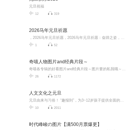
元旦祝福
12
319
2026马年元旦祈愿
，2026马年元旦祈愿，2026马年元旦祈愿：奋蹄之姿，赴时代之约我祈愿，2026年的中国 山河锦绣，繁荣昌盛。我祈愿，2026年的每个奋斗者，都能策马扬鞭，不负韶华。我祈愿，2026年的情感世界，温暖纯粹 情谊绵长。我祈愿，，2026年的我们，心怀热爱，向阳而...
1
52
奇喵人物图片and经典片段～
奇喵各专辑的好看图片and经典片段～图片要的私我哦～我发泥～（要关注+专辑好评噢）
26
1172
人文文化之元旦
元旦由来与习俗！ “趣报到”，为3~12岁孩子提供全面的通识知识系列课程。让孩子广泛接触通识教育，掌握更全面的天文，历史，地理，艺术，生活及科普知识。找到兴趣，快乐成长！...
10
2011
时代峰峻の图片【满500月票爆更】