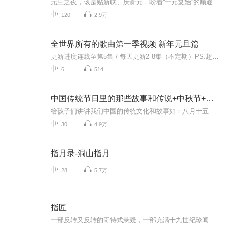
元旦之夜，该是贴新联、庆新元，盼着“一元复始”的顺遂时刻。南京花牌楼自古繁华，红灯笼映着沿街商铺，爆竹声里裹着市井欢腾，本是辞旧迎新的太平夜。金陵城的元旦，本该是张灯结彩、人声鼎沸，可偏有鲜血溅碎年光，无名尸横亘街头，惊破了两江总督治下...
120
2.9万
全世界所有的歌曲第一季视频 新年元旦篇
更新进度连载至第5集 / 每天更新2-8集（不定期）PS.超级无敌好听！作者的话动感！动感！一起动感！订阅专辑就一起动感！动感！动感！动感！动感！副标题动感-歌曲的旅程计划只会出超好听的歌曲！永远出新的歌曲，很好听的歌曲让你们听的过瘾，把你听的兴奋...
6
514
中国传统节日里的那些故事和传说+中秋节+元旦春节等
给孩子们讲讲我们中国的传统文化和故事如：八月十五的由来中秋节的来历八月十五中秋节的各种风俗习惯传说故事各地的风俗习惯随着时节的变化，我们来讲每个节气及假期的有趣故事
30
4.9万
指月录-洞山指月
28
5.7万
指匠
一部反转又反转的哥特式悬疑，一部充满十九世纪珍闻的纯文学，一部洋溢着生命体验的女性书写。伦敦郊区的一个大庄园内，居住着李先生和他的外甥女莫德，李先生性格乖戾，驱使莫德终日在图书室里整理和朗读藏书。可怜的姑娘从小到大都未踏出过庄园一步，过着暗无天日的生活。 某日，一位陌生人的闯入给莫德干涸已久的心灵带来生机，他就是来教莫德画画的里弗斯，可他的真实身份竟然是一个贼，他听说莫德有四万英镑的嫁妆，便想出骗婚这条生财之道。 为了确保成功，里弗斯又找来盗窃团伙里的...