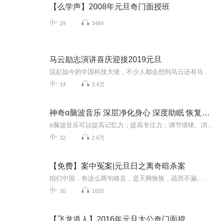
【么学声】2008年元旦奇门面授班
29
3484
马云励志演讲喜庆迎接2019元旦
说起如今的中国科技大佬，不少人都会想到马云还有马化腾等人。尤其是马云，关于科技这一方面也是有投资不小的。可能很多人都还将阿里巴巴和马云定位在电商上，其实阿里巴巴早就变成了一个多元化的企业了。而且，在人工智能这一方面，马云可是有不少的成就...
14
3.4万
神奇α脑波音乐 深层净化身心 深度助眠 恢复元气
α脑波音乐可以提高记忆力；提高专注力；调节情绪、消除压力；促进食欲；提高睡眠质量；提高情商。用音乐唤醒即将沉睡或已经沉睡的右脑潜能。本专辑音乐包括： 增强记忆力音乐 催眠音乐 放松音乐 治疗音乐 向渴望健康睡眠的人们，提供进入深睡眠的有效...
32
2.6万
【免费】案中冤案|元旦日之离奇暗杀案
咱们中国，有这么两句格言，是天网恢恢，疏而不漏。这两句话中，所含的意义，就是言其人要作了恶事，纵然一时侥幸，能够逃出法网，但是叶落归根，依然逃不出天网去。所谓人间私语，天闻若雷，暗室亏心，神目如电，少不得默默中有个道理，总会有报应临头的...
20
1020
【飞龙道人】2016年元旦太公奇门面授