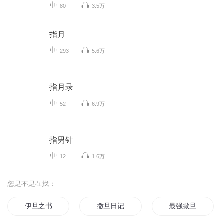
80
3.5万
指月
293
5.6万
指月录
52
6.9万
指男针
12
1.6万
您是不是在找：
伊旦之书
撒旦日记
最强撒旦