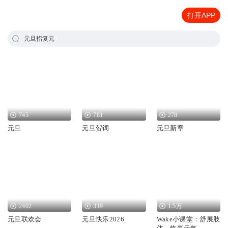
打开APP
元旦指复元
745
781
278
元旦
元旦贺词
元旦新章
2402
319
1.5万
元旦联欢会
元旦快乐2026
Wake小课堂：舒展肢