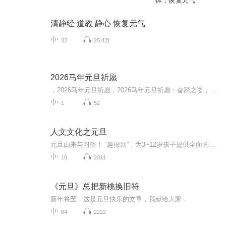
体，恢复元气
清静经 道教 静心 恢复元气
32
25.4万
2026马年元旦祈愿
，2026马年元旦祈愿，2026马年元旦祈愿：奋蹄之姿，赴时代之约我祈愿，2026年的中国 山河锦绣，繁荣昌盛。我祈愿，2026年的每个奋斗者，都能策马扬鞭，不负韶华。我祈愿，2026年的情感世界，温暖纯粹 情谊绵长。我祈愿，，2026年的我们，心怀热爱，向阳而...
1
52
人文文化之元旦
元旦由来与习俗！ “趣报到”，为3~12岁孩子提供全面的通识知识系列课程。让孩子广泛接触通识教育，掌握更全面的天文，历史，地理，艺术，生活及科普知识。找到兴趣，快乐成长！...
10
2011
《元旦》总把新桃换旧符
新年将至，这是元旦快乐的文章，我献给大家，
64
2222