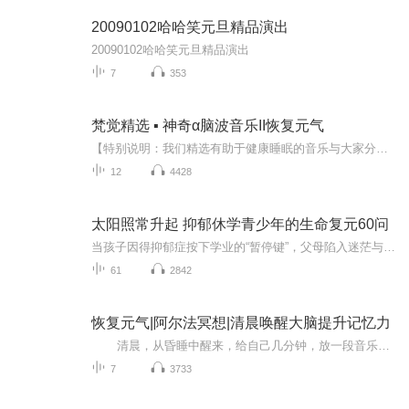
20090102哈哈笑元旦精品演出
20090102哈哈笑元旦精品演出
7
353
梵觉精选 ▪ 神奇α脑波音乐II恢复元气
【特别说明：我们精选有助于健康睡眠的音乐与大家分享，本专辑仅限于非商业用途，我们尊重原创，尊重版权，也乐于分享传播高品质内容。本专辑音乐、图片版权归作者及所属公司所有，如有侵权，请告之，及时删除。联系微信：3168928480】
12
4428
太阳照常升起 抑郁休学青少年的生命复元60问
当孩子因得抑郁症按下学业的“暂停键”，父母陷入迷茫与煎熬的漩涡，脑海中闪过千万个问题：“为什么我的孩子会得抑郁症？”“孩子什么时候能好起来回去上学？”“孩子情绪崩溃了怎么办？”“孩子休学，人生是不是就荒废了？未来的出路在哪里？”“服 用抑...
61
2842
恢复元气|阿尔法冥想|清晨唤醒大脑提升记忆力
清晨，从昏睡中醒来，给自己几分钟，放一段音乐，进入冥想，唤醒大脑，缓解焦虑，提升记忆，元气满满迎接新一天的体验，不论结果，一切随缘…… 我们举例来描述现代人的生活。一个人在早晨还在深睡时（德尔他脑波状态）突然被闹钟叫...
7
3733