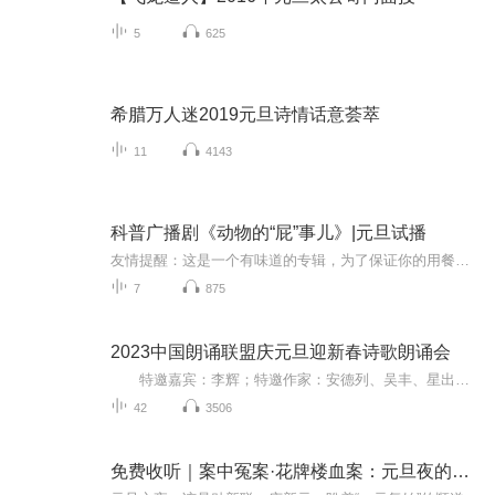
5
625
希腊万人迷2019元旦诗情话意荟萃
11
4143
科普广播剧《动物的“屁”事儿》|元旦试播
友情提醒：这是一个有味道的专辑，为了保证你的用餐心情，请不要在进食时收听！《动物的“屁”事儿》 作者: [美] 尼克·卡鲁索 ／ [英] 达尼·拉巴奥蒂 著， [美] 伊桑·科贾克 绘图，王佩、王双语 译猫会放屁，它们的屁臭得很。章鱼虽然不放屁，但可...
7
875
2023中国朗诵联盟庆元旦迎新春诗歌朗诵会
特邀嘉宾：李辉；特邀作家：安德列、吴丰、星出而作、静水流深；总策划：凤雏生；总监制：静心；总导演：化虹；执行总监：莺子；主持人：静心、化虹
42
3506
免费收听｜案中冤案·花牌楼血案：元旦夜的沉冤与昭雪