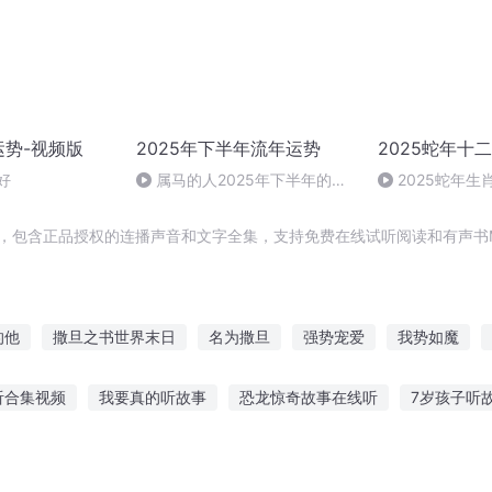
运势-视频版
2025年下半年流年运势
2025蛇年十
好
属马的人2025年下半年的运
2025蛇年生
势
辑，包含正品授权的连播声音和文字全集，支持免费在线试听阅读和有声书
的他
撒旦之书世界末日
名为撒旦
强势宠爱
我势如魔
强势天尊
武势天下
伊旦之书
心有所属
撒旦日记
听合集视频
我要真的听故事
恐龙惊奇故事在线听
7岁孩子听
妈妈讲故事在线听
睡觉听故事 设备叫什么
发烧时听的故事
鬼