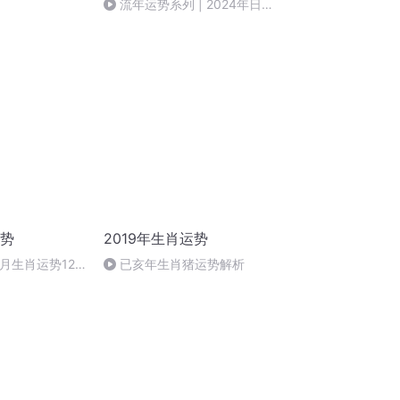
流年运势系列 | 2024年日主
十天干在运势方面的不用表现
运势
2019年生肖运势
3月生肖运势12
已亥年生肖猪运势解析