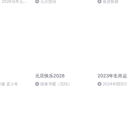
2026马年元旦
元旦贺词
奋进新旅
元旦快乐2026
2023年生肖
曾健 孟小冬
踏春寻暖（完结）
2024年阴历
猪