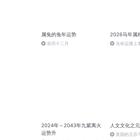
属兔的兔年运势
2026马年属
农历十二月
当命运撞上本
的破局新思路
2024年～2043年九紫离火
人文文化之元
运势升
美国的元旦