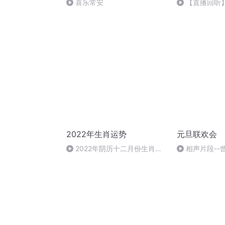
喜乐常安
【直播回听】
祈愿
2022年生肖运势
元旦联欢会
2022年阴历十二月份生肖运
相声片段--
势