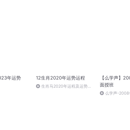
023年运势
12生肖2020年运势运程
【么学声】20
面授班
生肖马2020年运程及运势预
测
么学声-2008
授班录像-47