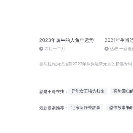
2023年属牛的人兔年运势
2021年生肖
农历十二月
达叔 一路走
喜马拉雅为您推荐2022年属狗运势元旦的精选专
异能女王强势归来
强势回归
您是不是在找：
这不属于我
属于我的人生
宅家听静香故事
恐怖故事畅
最新搜索推荐：
大名十三势
旦暮之地
听路飞讲故事的软件
恬恬听