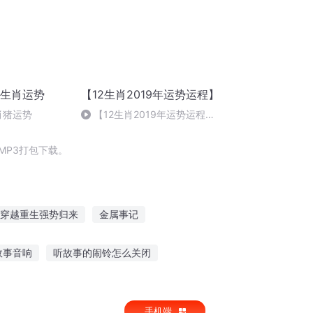
二生肖运势
【12生肖2019年运势运程】
肖猪运势
【12生肖2019年运势运程】
生肖属兔的人2019年运程讲解
易学洪辛老师
MP3打包下载。
穿越重生强势归来
金属事记
撒旦之子
最强撒旦
真帝势无双
故事音响
听故事的闹铃怎么关闭
故事孩子听的小说
明子灵异故事在线听
手机端