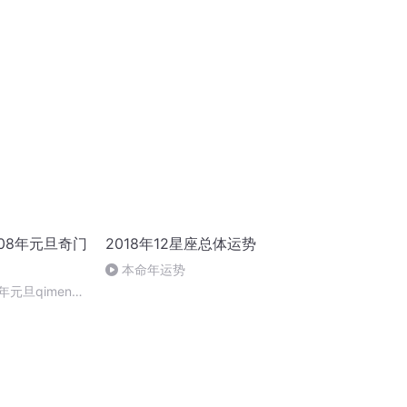
金库！
08年元旦奇门
2018年12星座总体运势
本命年运势
年元旦qimen面