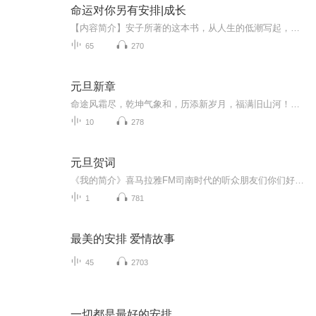
命运对你另有安排|成长
【内容简介】安子所著的这本书，从人生的低潮写起，分析了低潮的成因和应对的策略，对人生可能经历的种种磨难做了详尽的分析，并给出切实可行的解决办法。本书，博采众长、引经据典，每章都堪称经典，每节都独立阐述一个主题，从不同的角度分析了阻碍我们...
65
270
元旦新章
命途风霜尽，乾坤气象和，历添新岁月，福满旧山河！龙蛇交替，迎接全新的2025！
10
278
元旦贺词
《我的简介》喜马拉雅FM司南时代的听众朋友们你们好，首先非常感谢大家一直以来对司南时代的支持，为我们的进步提供宝贵的意见。马上我们将迎来2018年，在新的一年里我们会更加用心的给大家准备优秀的作品，2018我们一同进步。为了感谢大家长久以来的支持...
1
781
最美的安排 爱情故事
45
2703
一切都是最好的安排