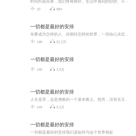
时间扑面而来，我们终将释怀。生活中遇到的好的、不好的都是最好的安排。
20
884
一切都是最好的安排
你要成为怎样的人，你期待怎样的世界，一切由心决定痛苦并不是人生的真相，勇敢的面对自己的内心，才能找到更有力量的自己
148
52.2万
一切都是最好的安排
148
3.5万
一切都是最好的安排
人生是苦，这是佛教的一个基本教义。然而，没有乐又哪来苦，没有苦又哪来乐？苦中有乐，乐中有苦；苦尽甘来，乐极生悲。苦乐无常，全在一念之转。佛陀开示众生说：执取名相，执我为本，乐亦为苦；看破名相，放下自我，苦亦为乐。在生活中修行修心，面对人...
149
5.2万
一切都是最好的安排
一切都是最好的安排我们该如何与这个世界相处