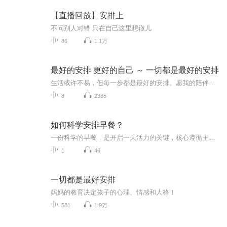
【直播回放】安排上
不问别人对错 只在自己这里想辙儿
86
1.1万
最好的安排 更好的自己 ～ 一切都是最好的安排
生活或许不易，但每一步都是最好的安排。愿我的陪伴能给你温暖，让你在平凡中发现美好，在努力中成为更好的自己。欢迎大家在评论区写下你最想听的话题，也欢迎亲爱的你们多多点赞评论。
8
2365
如何科学安排早餐？
一份科学的早餐，是开启一天活力的关键，核心遵循主食+优质蛋白+果蔬的搭配原则，兼顾营养均衡与饱腹感。主食选择粗粮、全麦等复合碳水，稳定供能；搭配鸡蛋、牛奶、豆浆等优质蛋白，增强饱腹感、维持代谢；再加入新鲜果蔬，补充维生素与膳食纤维，少油少...
1
46
一切都是最好安排
妈妈的教育决定孩子的心理、情感和人格！
581
1.9万