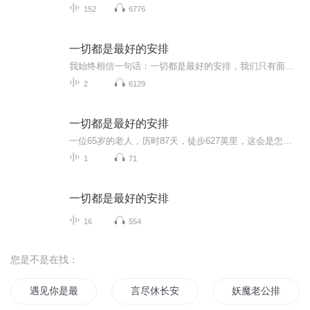
152
6776
一切都是最好的安排
我始终相信一句话：一切都是最好的安排，我们只有面对困难才会获得幸福，迷茫和焦虑正常，但在变好的路上，慢一点又何妨
2
6129
一切都是最好的安排
一位65岁的老人，历时87天，徒步627英里，这会是怎样的一段经历？英国作家蕾秋·乔伊斯在小说《一个人的朝圣》中，就讲述了这样一个故事。主人公哈罗德因为一封信，从此踏上了一个人的朝圣之旅。沿途经历了很多困难，他既得到了自我救赎，也重新收获了幸福...
1
71
一切都是最好的安排
16
554
您是不是在找：
遇见你是最好的安排
言尽休长安
妖魔老公排排站