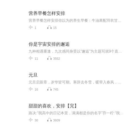
营养早餐怎样安排
营养早餐怎样安排你以为的养生早餐：牛油果配羽衣甘蓝冰沙 实际该吃的早餐：隔壁王姨家飘来的葱花面香 当代年轻人的早餐分为两种极端——要么啃着凉包子追公交，要么在ins风摆盘里找饭吃。作为一名混迹养生圈的老油条，今天咱们就用老祖宗的智慧，拆...
1
15
你是宇宙安排的邂逅
九种相遇重逢，九次感同身受以“邂逅”为主题写就9个直击人心的故事带给读者百转千回的感动张皓宸在纸上重现了自己眼中相互交织的微型宇宙所关照的是"我们如何爱自己"这件事爱自己，是终生浪漫的开始。
11
3552
元旦
元旦启新章，岁华皆可期。寒辞去冬雪，暖带入春风，旧岁遗憾随烟散。愿新年有光有暖，万事顺意，岁岁胜今朝。
16
745
甜甜的喜欢，安排【完】
路决:“我高中的日记本里，满满都是你的名字”乔一柠:“我爱你”“少年是夏日燎原，心动是春日里的无眠”“春风没有吹动她的心，是他吹动了”
30
3609