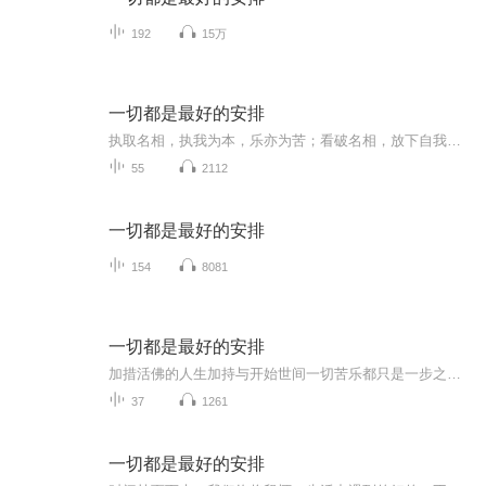
192
15万
一切都是最好的安排
执取名相，执我为本，乐亦为苦；看破名相，放下自我，苦亦为乐。在生活中修行修心，面对人生的种种苦难，让自己的心智成熟起来。
55
2112
一切都是最好的安排
154
8081
一切都是最好的安排
加措活佛的人生加持与开始世间一切苦乐都只是一步之遥。既不要扰乱他人的心，也不要动摇自己的决心。 -----上师法王如意宝晋美彭措 加错活佛是一位很有才华的年轻僧人。早在北大上学的时候就给我读过他写的一些诗。既有天然画意，又有深邃哲理，相当感人。...
37
1261
一切都是最好的安排