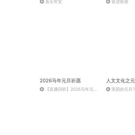
喜乐常安
奋进新旅
2026马年元旦祈愿
人文文化之元
【直播回听】2026马年元旦
美国的元旦
祈愿