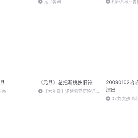
元旦贺词
相声片段--曾
旦
《元旦》总把新桃换旧符
20090102
演出
习俗
【六年级】汤姆索亚历险记
（节选）
07.刘文步 