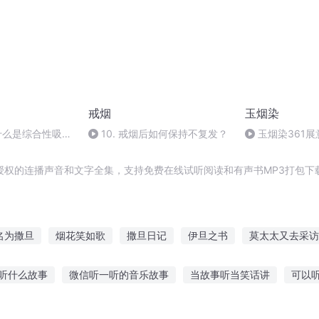
戒烟
玉烟染
什么是综合性吸
10. 戒烟后如何保持不复发？
玉烟染361
（完）
授权的连播声音和文字全集，支持免费在线试听阅读和有声书MP3打包下
名为撒旦
烟花笑如歌
撒旦日记
伊旦之书
莫太太又去采访
的造访者
撒旦之子
访仙之路
烟云云烟
旦暮之地
最强
听什么故事
微信听一听的音乐故事
当故事听当笑话讲
可以
鸟的故事
听故事的软件恐怖版
讲故事给小鸡听视频
幼儿园宝