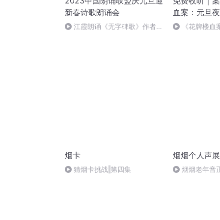
2023中国朗诵联盟庆元旦迎
免费收听｜案
新春诗歌朗诵会
血案：元旦夜
江霞朗诵《无字碑歌》作者：
《花牌楼血
静水流深
案中冤案终落
烟卡
烟烟个人声展
猜烟卡挑战‖第四集
烟烟老年音
1.mp3