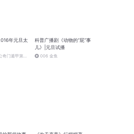
016年元旦太
科普广播剧《动物的“屁”事
儿》|元旦试播
姜太公奇门遁甲第一
006 金鱼