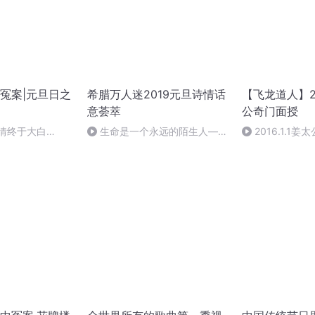
冤案|元旦日之
希腊万人迷2019元旦诗情话
【飞龙道人】2
意荟萃
公奇门面授
案情终于大白
生命是一个永远的陌生人——
2016.1.1
作者：顾瑞荣，朗读：顾瑞荣
集