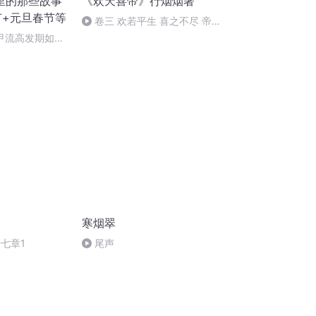
里的那些故事
《欢天喜帝》行烟烟著
节+元旦春节等
卷三 欢若平生 喜之不尽 帝业
十六
甲流高发期如何
+奥司他韦
寒烟翠
七章1
尾声