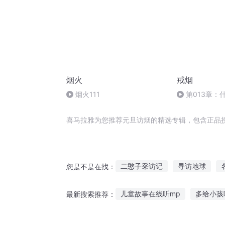
烟火
戒烟
烟火111
第013章：
烟？
喜马拉雅为您推荐元旦访烟的精选专辑，包含正品
二憨子采访记
寻访地球
您是不是在找：
撒旦之书世界末日
来自未来
儿童故事在线听mp
多给小孩
最新搜索推荐：
虚空的访问者
希腊魔神故事在线听
听寒好