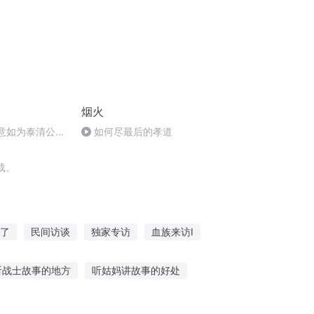
烟火
展意如为泰清公主
如何尽最后的孝道
载。
了
民间访谈
独家专访
血族来访Ⅰ
撒旦
虚空访问者
时空访客
听战士故事的地方
听姑妈讲故事的好处
贝听故事
叙利亚奥特曼故事在线听