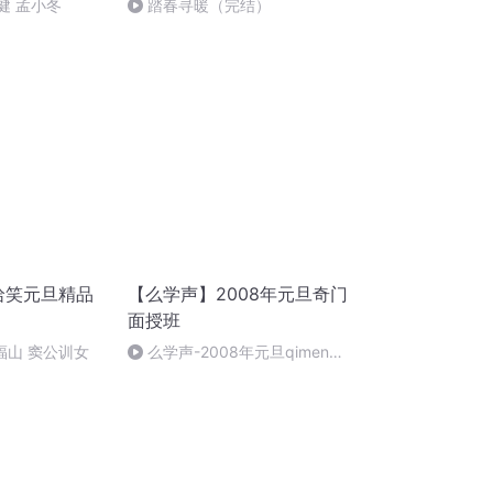
健 孟小冬
踏春寻暖（完结）
哈哈笑元旦精品
【么学声】2008年元旦奇门
面授班
郑福山 窦公训女
么学声-2008年元旦qimen面
授班录像-47