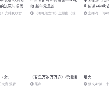
中冤案·花牌楼
全世界所有的歌曲第一季视
中国传统节日
的沉冤与昭雪
频 新年元旦篇
和传说+中秋
案》完结夜收官，
《哪吒闹童海》主题曲《就是
主播海一闪#
幕！
哪吒》
做好防护+热词
（女）
《吾皇万岁万万岁》行烟烟
烟火
正太音 混音
尾声
烟火42第二十