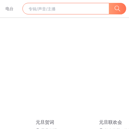
电台
元旦贺词
元旦联欢会