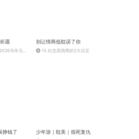
旦祈愿
别让情商低耽误了你
2026马年元旦
15.社交高情商的2大法宝
误挣钱了
少年游｜耽美｜假死复仇