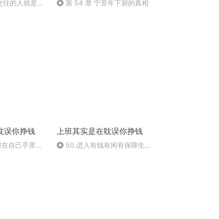
切交往的人就是你
第 54 章 宁景年下厨的真相
耽误你挣钱
上班其实是在耽误你挣钱
掌握在自己手里的
50.进入有钱有闲有保障生活
的第三个规则，明确风险和冒险
的区别