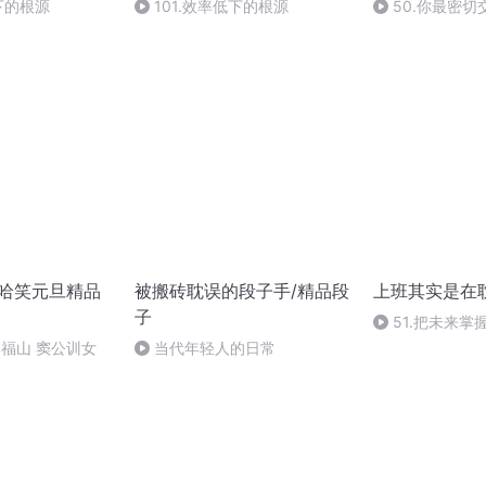
低下的根源
101.效率低下的根源
50.你最密
的未来
2哈哈笑元旦精品
被搬砖耽误的段子手/精品段
上班其实是在
子
51.把未来
钥匙
郑福山 窦公训女
当代年轻人的日常