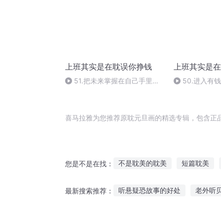
上班其实是在耽误你挣钱
上班其实是在
51.把未来掌握在自己手里的
50.进入有
钥匙
的第三个规则
的区别
喜马拉雅为您推荐原耽元旦画的精选专辑，包含正
不是耽美的耽美
短篇耽美
您是不是在找：
钱妤手绘原画集
旦暮之地
听悬疑恐故事的好处
老外听
最新搜索推荐：
耽美沉心择爱
撒旦日记
孙叔叔故事在线听
房间睡眠