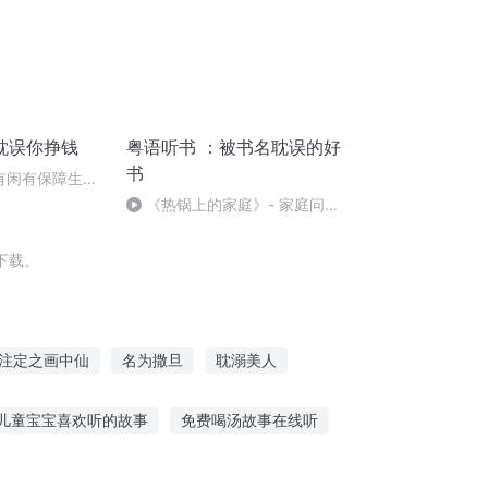
耽误你挣钱
粤语听书 ：被书名耽误的好
书
钱有闲有保障生活
明确风险和冒险
《热锅上的家庭》- 家庭问题
背后的真相
下载。
注定之画中仙
名为撒旦
耽溺美人
撒旦之书世界末日
我的原创插画
儿童宝宝喜欢听的故事
免费喝汤故事在线听
故事害怕不睡觉
适合小学女生听的故事