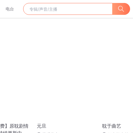
电台
费】原耽剧情
元旦
耽于曲艺