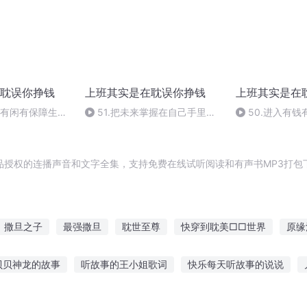
耽误你挣钱
上班其实是在耽误你挣钱
上班其实是在
钱有闲有保障生活
51.把未来掌握在自己手里的
50.进入有
，明确风险和冒险
钥匙
的第三个规则，
的区别
品授权的连播声音和文字全集，支持免费在线试听阅读和有声书MP3打包
撒旦之子
最强撒旦
耽世至尊
快穿到耽美□□世界
原缘
伊旦之书
扔了妹妹所有耽美本子和漫画后
原创类耽美合集推荐
贝贝神龙的故事
听故事的王小姐歌词
快乐每天听故事的说说
迷路原画
我的耽行道
故事在线听
短歌恐怖故事在线听
我听故事照片怎么拍
小孩听