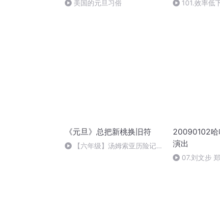
美国的元旦习俗
101.效率
《元旦》总把新桃换旧符
2009010
演出
【六年级】汤姆索亚历险记
（节选）
07.刘文步 