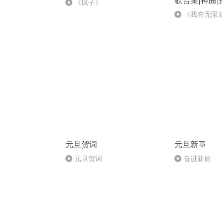
歌合集|神曲
《疯子》
《我在无限
OST·11《The 
元旦贺词
元旦新章
元旦贺词
奋进新旅