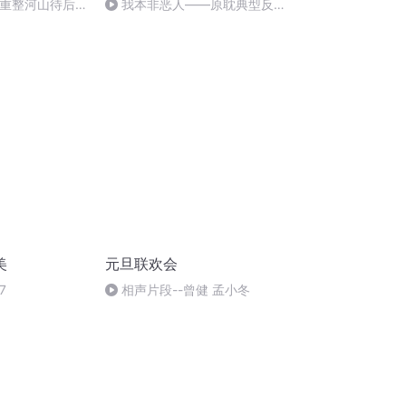
《重整河山待后
我本非恶人——原耽典型反派
角色群像
美
元旦联欢会
7
相声片段--曾健 孟小冬