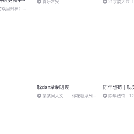
|持续更新中~
喜乐常安
21京韵大鼓
生》
游戏里封神》
Ice Age》♪
耽dan录制进度
陈年烈苟｜耽
某某同人文——棉花糖系列上
陈年烈苟 - 12
架啦！