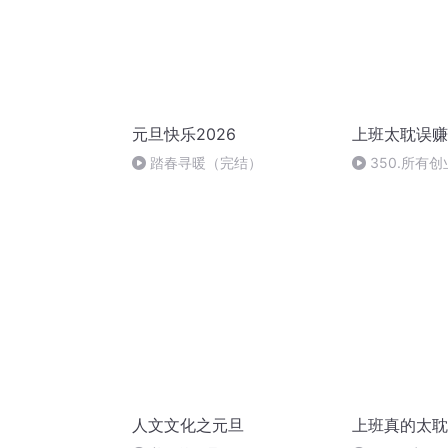
元旦快乐2026
上班太耽误赚
踏春寻暖（完结）
350.所有
都是找到对的
人文文化之元旦
上班真的太耽