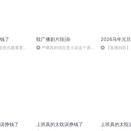
钱了
耽广播剧片段|杂
2026马年元
创业形式最重要的
严峫真的很在意小花这个弟弟
【直播回听】
人
啊！
祈愿
误挣钱了
上班真的太耽误挣钱了
上班真的太耽