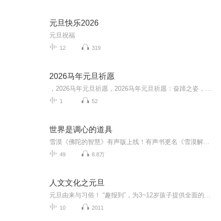
元旦快乐2026
元旦祝福
12
319
2026马年元旦祈愿
，2026马年元旦祈愿，2026马年元旦祈愿：奋蹄之姿，赴时代之约我祈愿，2026年的中国 山河锦绣，繁荣昌盛。我祈愿，2026年的每个奋斗者，都能策马扬鞭，不负韶华。我祈愿，2026年的情感世界，温暖纯粹 情谊绵长。我祈愿，，2026年的我们，心怀热爱，向阳而...
1
52
世界是调心的道具
雪漠《佛陀的智慧》有声版上线！有声书更名《雪漠解读<金刚经>》，沉浸式音乐伴听，让修习与生活无缝衔接，专辑更新中，欢迎订阅购买！*********本书透过简洁、平实的语言，对“人生”“死亡”“无常”“选择”“价值”“命运”“欲望”“成功”“苦难”等人生终极命题提出了透彻的思考与解答。本书直抵智慧的核心，让当代读者更直观地感受大手印穿透人心的力量，并且更快捷、更迅速地吸取其中的精髓。无论是对心灵瑜伽的初入门者或追求更深层次智慧的读者，本书都是用之不竭的智慧源泉。
49
8.8万
人文文化之元旦
元旦由来与习俗！ “趣报到”，为3~12岁孩子提供全面的通识知识系列课程。让孩子广泛接触通识教育，掌握更全面的天文，历史，地理，艺术，生活及科普知识。找到兴趣，快乐成长！...
10
2011