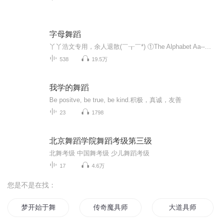
字母舞蹈
丫丫浩文专用，余人退散(￣┰￣*) ①The Alphabet Aa--Zz 共72条声音。 ②The Alphabet Bb--Pp,Qq--Zz 共43条声音。 ③ The Short Vowels Aa,Ee.Ii,Oo,Uu 共45条声音。 ...
538
19.5万
我学的舞蹈
Be positve, be true, be kind.积极，真诚，友善
23
1798
北京舞蹈学院舞蹈考级第三级
北舞考级 中国舞考级 少儿舞蹈考级
17
4.6万
您是不是在找：
梦开始于舞蹈
传奇魔具师
大道具师