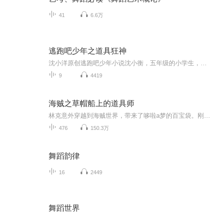
41
6.6万
逃跑吧少年之道具狂神
沈小洋原创逃跑吧少年小说沈小衡，五年级的小学生，逃跑吧少年骨灰级菜鸟，然而，这个暑假，他发现自己的游戏有什么不一样！从在游戏中的实力疯狂飙升，到在现实中召唤道具卡，沈小衡在逃跑吧少年里达到了巅峰，成为了神话！然而这一切的背后，都是因为一个系统，这个系统改变了他，一直帮助着他....作者：沈小洋FM（不是万里洋了，终于不是他了啊哈哈哈）演播：沈小洋FM
9
4419
海贼之草帽船上的道具师
林克意外穿越到海贼世界，带来了哆啦a梦的百宝袋。刚巧碰上了出海的，还未觉醒真正【人人果实幻兽种·太阳王形态】的果实能力，依旧还是橡胶果实的路飞。既然如此，那我便跟着这位未来的海贼王一起领略一下这海贼世界...【追上作者小说进度了，求支持】
476
150.3万
舞蹈韵律
16
2449
舞蹈世界