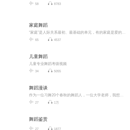
58
8783
家庭舞蹈
“家庭”是人际关系最初、最基础的单元，有的家庭是爱的港湾，为个体遮风避雨；有的家庭却成为无形之“塔”，限制个体自然成长，成为个体自由飞翔的羁绊。李维榕博士用“家庭舞蹈”来比喻家庭成员间的互动关系，认为很多个体的心理问题，是由于家庭成员间的互动关系出了问题——彼此太近或太远，导致“家庭舞蹈”的“舞步”彼此纠缠、相互碰撞，进而导致个体出现心理问题。李老师在著作《家庭舞蹈》系列中，梳理了自己不同时期从事家庭治疗工作的真实案例，通过一篇篇独立的文章，逐一展示、分析不同“问题个体”背后的家庭及其“家庭舞蹈”纠缠的方式……通过这些文章，我们走进别人的家庭，也反观自己乃至自己的家庭。李维榕老师对家庭治疗案例的个人思考，对家庭、对婚姻、对个人成长的思考，也引发我们的思考，一并“预防”或“治疗”存在于我们自己家庭中的纠缠与碰撞。 李维榕博士，AAMFT 认可督导，亚洲家庭治疗学院及上海家之源的临床总监、香港大学名誉副教授、美国纽约Minuchin Center for the Family的家庭治疗成员，并获美国家庭治疗学院（American Family Therapy Academy）2014年颁发「对家庭治疗理论及临床实践杰出贡献奬」， 乃第一个获得此最高奖项的亚洲家庭治疗学者 。
65
4537
儿童舞蹈
儿童专业舞蹈考级视频
34
5055
舞蹈漫谈
作为一位习舞20个春秋的舞蹈人，一位大学老师，我想用这样一个简单的方式，为更多的艺术爱好者，舞蹈人，分享一些关于舞蹈艺术的知识和趣文。我个人是一位舞剧导演，个人代表作品：舞剧《索玛花》，《戏•床》，肢体剧《产房门口》，舞蹈作品《遇》，《锦鸡炫美》等。在这个节目中，我会更多的结合自己多年的创作经验，来为大家讲解，引导大家走上一条舞蹈艺术审美之路。
27
1万
舞蹈鉴赏
27
1877