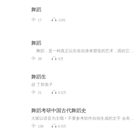
舞蹈
17
1191
舞蹈
舞蹈，是一种真正以生命自身来塑造的艺术，因此它也最有灵性。舞者，是一面镜，能照出各人的影；舞姿，是一阵风，能拂动各人的情；舞台，是一面大的雷达，能接收与反射各人的思想。本专辑中小锐蕊将为您分享一些舞蹈知识，欢迎大家收听！
28
5万
舞蹈生
@ 丁郑美子
21
5.5万
舞蹈考研中国古代舞蹈史
大家以语音为主哦！不要参考软件自动生成的文字 会有错字哦！
138
6.4万