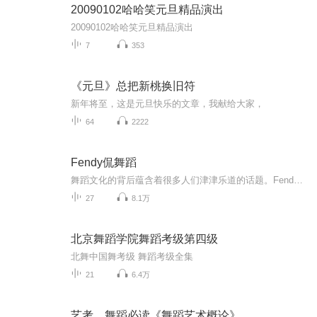
20090102哈哈笑元旦精品演出
20090102哈哈笑元旦精品演出
7
353
《元旦》总把新桃换旧符
新年将至，这是元旦快乐的文章，我献给大家，
64
2222
Fendy侃舞蹈
舞蹈文化的背后蕴含着很多人们津津乐道的话题。Fendy侃舞蹈传递的不仅仅是舞蹈专业或官方人物的介绍，更多的是挖掘在舞蹈发展的历史长河中，有很多普罗大众都很关心的娱乐性话题。节目会带着观众来一场满世界奔跑的艺术之旅。从欧洲的宫廷，到非洲的草原，再在到拉美的海边，都有着怎样不为人知的美景和美人？一站和二战，美国经济大萧条，古巴政变到底对舞蹈世界有什么影响？朝鲜女间谍，李小龙，路易十四等等，他们都和舞蹈有着怎样的不解之缘？这些，都可以从Fendy侃舞蹈中找到答案。
27
8.1万
北京舞蹈学院舞蹈考级第四级
北舞中国舞考级 舞蹈考级全集
21
6.4万
艺考、舞蹈必读《舞蹈艺术概论》