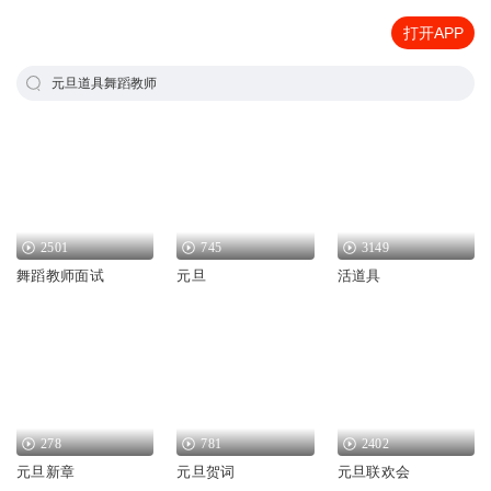
打开APP
元旦道具舞蹈教师
2501
745
3149
舞蹈教师面试
元旦
活道具
278
781
2402
元旦新章
元旦贺词
元旦联欢会