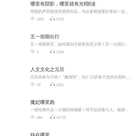
哪里有阴影，哪里就有光‖朗读
用我的声音朗读优质的作品，与众多朗读爱好者在一起交流！
1307
5.6万
五一假期出行
五一假期将至，如何规划才能更有意义呢？五一让我们做感恩之行吧！五一让我们做公益，让爱与成长在路上，五一，让我们回归家乡，陪伴父母到田埂上找到蒲公英最珍贵的"风景"，在孩子心里种下一颗关于"家"的种子。
3
1328
人文文化之元旦
元旦由来与习俗！ “趣报到”，为3~12岁孩子提供全面的通识知识系列课程。让孩子广泛接触通识教育，掌握更全面的天文，历史，地理，艺术，生活及科普知识。找到兴趣，快乐成长！...
10
2011
魔妃哪里跑
一部经典作品！人物刻画细腻！情节起伏吸引人。根据听众的喜好而精选，声音清晰，感染力强。感情色彩浓厚。。就是对我们的最大支持和厚爱。每天加班很辛苦，您就动动手指支持一下吧！一部经典作品！人物刻画细腻！情节起伏吸引人。根据听众的喜好而精选，声音清晰，感染力强。感情色彩浓厚。。就是对我们的最大支持和厚爱。每天加班很辛苦，您就动动手指支持一下吧！一部经典作品！人物刻画细腻！情节起伏吸引人。根据听众的喜好而精选，声音清晰，感染力强。感情色彩浓厚。。就是对我们的最大支持和厚爱。每天加班很...
264
16.7万
钱在哪里