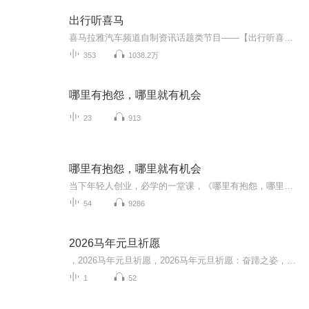
出行听喜马
喜马拉雅汽车频道自制资讯话题类节目——【出行听喜马】。每天16:40准时跟大家见面。
353
1038.2万
哪里有抱怨，哪里就有机会
23
913
哪里有抱怨，哪里就有机会
当下年轻人创业，必学的一堂课，《哪里有抱怨，哪里就有机会》在这个人人都能成为创业者的时代，几乎每个创业者都会经历困惑、迷茫、失落、坎坷…会遭遇资金、市场、团队、管理等各种问题，他们渴望获得一些成功者的指点和帮助，希望成功者沉淀出的宝贵经验能让他们有所启发。 从“骗子”、“疯子”、“狂人”到打造出一个阿里巴巴王国，马云无疑是这个时代最具有代表性的草根英雄和创业偶像。本有声书以商界奇才马云为主题，选取大量真实生动的故事，全面解析他的商业智慧与人生哲学。
54
9286
2026马年元旦祈愿
，2026马年元旦祈愿，2026马年元旦祈愿：奋蹄之姿，赴时代之约我祈愿，2026年的中国 山河锦绣，繁荣昌盛。我祈愿，2026年的每个奋斗者，都能策马扬鞭，不负韶华。我祈愿，2026年的情感世界，温暖纯粹 情谊绵长。我祈愿，，2026年的我们，心怀热爱，向阳而...
1
52