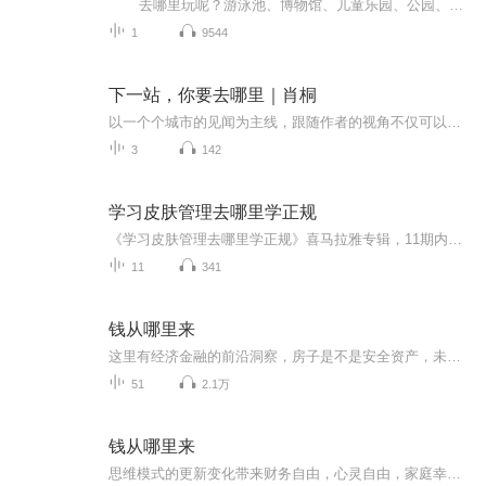
去哪里玩呢？游泳池、博物馆、儿童乐园、公园、快餐店、图书馆都是小朋友常去的公共场所。不过，公共场所应该遵守规则和礼仪，还应该注意安全问题，如果有不恰当的行为出现，那会发生什么事呢？ 这是一本【翻翻书】，书中的公共场所都用小朋友喜欢的大场景来体现，大场景中有很多可以揭开的小卡片，卡片的正面多是一些不恰当的行为，鼓励孩子自己发现问题，然后揭开卡片，找出答案。 这本书意在提醒宝宝多多注意自己的行为，既是一本教宝宝懂得文明...
1
9544
下一站，你要去哪里｜肖桐
以一个个城市的见闻为主线，跟随作者的视角不仅可以体会到纽约出租车司机的美国梦，也可以与柯克兰帕金森老妇人的文学激情产生共鸣。全文充满了浪漫心绪和异国风趣。
3
142
学习皮肤管理去哪里学正规
《学习皮肤管理去哪里学正规》喜马拉雅专辑，11期内容，10期免费，1期付费。系统解析皮肤管理学习之道，免费内容标题逐层递进，助你快速入门。付费专辑深入剖析，10篇系统文章集结，教你如何正规学习皮肤管理。想成为皮肤管理达人？快来收听！皮肤管理正规...
11
341
钱从哪里来
这里有经济金融的前沿洞察，房子是不是安全资产，未来还存在可以干一辈子的职业吗？这是一本0基础就能看懂的理财书。
51
2.1万
钱从哪里来
思维模式的更新变化带来财务自由，心灵自由，家庭幸福，身心健康！成长是复利的，能力是可以训练的；成功需要努力，而大的成功则需要导师。真正的财务自由是什么？就是当你不工作的时候，也不必为金钱发愁，因为你有其他渠道的收入来源。当工作不再是获得...