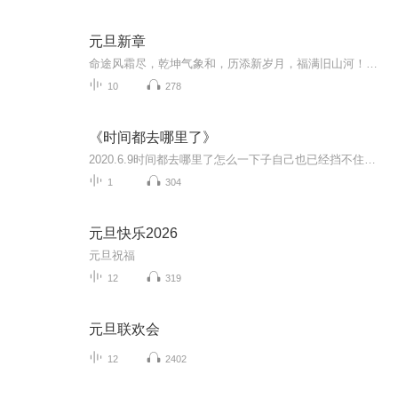
元旦新章
命途风霜尽，乾坤气象和，历添新岁月，福满旧山河！龙蛇交替，迎接全新的2025！
10
278
《时间都去哪里了》
2020.6.9时间都去哪里了怎么一下子自己也已经挡不住的白发还有爬上来的满脸皱纹不再年轻虽然不再年轻 但还是可以寻找青春可以寻找些精彩些找点时间陪陪老人找机会陪陪孩子多陪陪爱人和自己祝福群里伙伴都能看到时间都去哪里了祝福大家充实每一天
1
304
元旦快乐2026
元旦祝福
12
319
元旦联欢会
12
2402