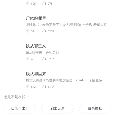
605
2万
尸体跑哪里
谨以此书，献给那些不为众人所理解的一少数,希望大家能够了解他们生命中的欢乐与辛酸，灵魂深处的黑暗和光明。 【题记】 我们不是神，所以我们无法选择自己的出生。 我们不是神，但我们可以选择如何活着，以及如何死去。 【阅读指南——请咬文嚼字确认以下事项后，再翻阅正文】 一、以下人群禁止阅读 1．18岁以下未成年； 2．有任何程度抑郁症、忧郁症患者； 3．以各类电影和现实中的杀人狂为偶像以及以成为杀手为梦想者； 4．抱着理想主义人生观者； 5．有暴力倾向者。 二、以下人群谨慎阅读 1．处于生存和情绪低谷者； 2．正在极度爱一个人，或恨一个人者； 3．心智不健全者，请在监护人或医师指导下阅读。 三．本书不是之处 1．本书不是一本善良的书； 2．本书不是一本快乐的书； 3．本书不是一本色情的书； 4．本书不是一本血腥的书； 5．本书不是一本暴力的书； 6. 本书不是一本恐怖的书； 7．本书不是一本正常的书。 越这样我越想看，你懂了没精髓？
37
3238
钱从哪里来
钱从哪里来，香帅老师
40
9252
钱从哪里来
想交流和进读书群的听友加威信，aberliu，了解更多、更系统化，更有价值的内容。 我们要用15年的时间影响一亿人读书，1000个家庭实现财富自由、时间自由和心灵自由！
542
1.7万
您是不是在找：
日落不出行
剑出无道
白色撒旦