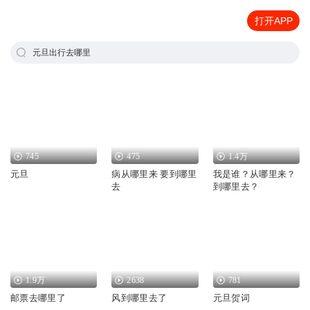
打开APP
元旦出行去哪里
745
475
1.4万
元旦
病从哪里来 要到哪里
我是谁？从哪里来？
去
到哪里去？
1.9万
2638
781
邮票去哪里了
风到哪里去了
元旦贺词