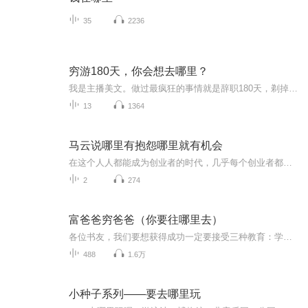
35
2236
穷游180天，你会想去哪里？
我是主播美文。做过最疯狂的事情就是辞职180天，剃掉头发外出穷游外出看不一下的风景，是我努力工作的目标做这个节目，美文是想把看到过、感受过的风景和大家分享希望大家可以在工作之余，去感受祖国的大好河山人在职场、心在旅行每周末更新，欢迎大家订阅...
13
1364
马云说哪里有抱怨哪里就有机会
在这个人人都能成为创业者的时代，几乎每个创业者都会经历困苦、迷茫、失落、坎坷……会遭遇资金、市场、团队、管理等各种问题，他们渴望获得一些成功者的指点和帮助，希望成功者沉淀出的宝贵经验能给他们有所启发。 从“骗子”、“疯子”、“狂人”到打造...
2
274
富爸爸穷爸爸（你要往哪里去）
各位书友，我们要想获得成功一定要接受三种教育：学校教育、职业教育、财商教育。因为学校没有开设财商教育的课程，所以很多人只接受了前两种教育，本专辑可以帮助你打开你财商学习的大门，帮你看到一个全新的世界，是富人的世界。穷人和富人之间的差别不...
488
1.6万
小种子系列——要去哪里玩