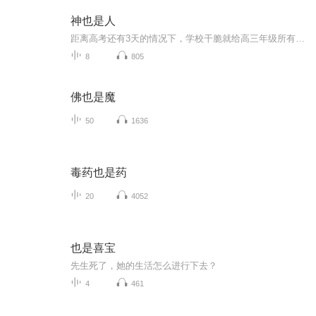
神也是人
距离高考还有3天的情况下，学校干脆就给高三年级所有的班级放假了，以便这些马上就要跳龙门的鲤鱼们有时间调整好心态，其他同学还在家中为高考努力的拼搏着，恨不得在这3天里把高中3年所学的所有课程全都掌握，而我却站在离学校很远的一个悬崖上…………后...
8
805
佛也是魔
50
1636
毒药也是药
20
4052
也是喜宝
先生死了，她的生活怎么进行下去？
4
461