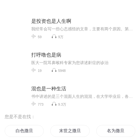
是投资也是人生啊
我经常会写一些心态感悟的文章，主要有两个原因。第一个原因：如这个系列的专辑名称：是投资，也是人生。我们不断努力，不断向上，最终的目的无非是想过好一生，但是如果我们无法找到人生的平衡点，可能多了一些钱也很难快乐。从上学，到工作，我们接受的...
59
9万
打呼噜也是病
医大一院耳鼻喉科专家为您讲述鼾症的诊治
19
5948
混也是一种生活
书中讲述的是三个混面人生的混混，在大学毕业后，各自踏上三条不同道路的故事，从故事中，相信每一个兄弟，都可以找到和自己很贴近的那一个！混，也是一种生活；混，也是一份工作；混，也是一条道路；混，并不意味堕落；生活，有许许多多无奈工作，有多多...
773
9.3万
您是不是在找：
白色撒旦
末世之撒旦的宽恕
名为撒旦