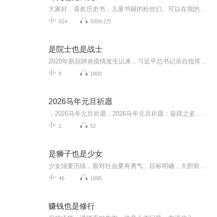
大家好，喜欢历史书，儿童书籍的粉丝们。可以在我的店铺购买，谢谢啦点击→_→我的店铺历史是说过和做过事情的记忆,人人都是他自己的历史学家.
624
3309.2万
是院士也是战士
2020年新冠肺炎疫情发生以来，习近平总书记亲自指挥、亲自部署，全国人民万众一心、和衷共济，抗击新冠肺炎疫情取得重大战略成果。在这过程中，无数中国科学家攻坚克难、勇攀高峰，始终奋战在治疗、疫苗研发、防控等重要领域第一线，为抗击新冠肺炎疫情做出突出贡献，他们是院士更是战士。为了传递伟大抗疫精神，由中国科技馆出品，湖北之声&湖北经济广播共同制作播出“是院士也是战士——新冠肺炎防疫中的故事”广播剧。八集系列广播剧《是院士也是战士》以声音艺术形式讲述钟南山、陈薇、张伯礼、李兰娟、王辰...
8
1800
2026马年元旦祈愿
，2026马年元旦祈愿，2026马年元旦祈愿：奋蹄之姿，赴时代之约我祈愿，2026年的中国 山河锦绣，繁荣昌盛。我祈愿，2026年的每个奋斗者，都能策马扬鞭，不负韶华。我祈愿，2026年的情感世界，温暖纯粹 情谊绵长。我祈愿，，2026年的我们，心怀热爱，向阳而...
1
52
是狮子也是少女
少女须要历练，面对社会要有勇气，目标明确，大胆前行，最后成为猛狮。
46
1895
赚钱也是修行