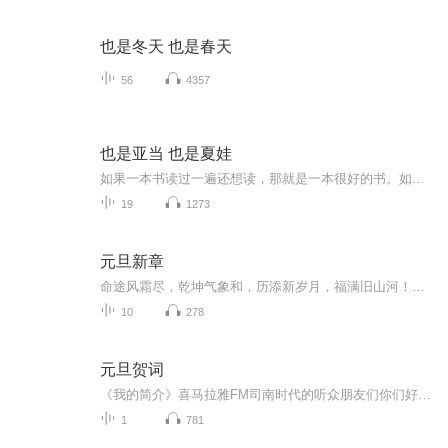
也是冬天 也是春天
56
4357
也是亚当 也是夏娃
如果一本书读过一遍还想读，那就是一本很好的书。如果读过一遍想买一本，那就是一本十分好的书。对于我，它就是这么一本十分好的书，和大家分享。
19
1273
元旦新章
命途风霜尽，乾坤气象和，历添新岁月，福满旧山河！龙蛇交替，迎接全新的2025！
10
278
元旦贺词
《我的简介》喜马拉雅FM司南时代的听众朋友们你们好，首先非常感谢大家一直以来对司南时代的支持，为我们的进步提供宝贵的意见。马上我们将迎来2018年，在新的一年里我们会更加用心的给大家准备优秀的作品，2018我们一同进步。为了感谢大家长久以来的支持...
1
781