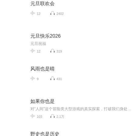
元旦联欢会
12
2402
元旦快乐2026
元旦祝福
12
319
风雨也是晴
9
431
如果你也是
对“人间”这个冒险类大型游戏的真实探索，打破我们身处的世界，聚焦每一个鲜活的生命。今天的我们认为：一切问题不必再有专属于它的解题思路，并邀请你一起来感受“35+”的中女力量。
103
2.1万
野史也是历史