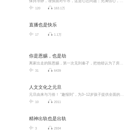
保持冷静，谨慎面对牛市，这是心态问题；充满信心，乐观战胜熊市，同样是心态问题。股市投资的实质是与自我灵魂斗争，炒股最后炒的是心态。有耐心、有耐力，一时获利不骄傲，短暂被套不心慌。唯有如此，才能在股市中实现“赢者通吃”。高手的终极较量并非是投资技巧，而是心理控制。谁能成功战胜心魔，克服人性弱点，谁就是最后的英雄。主播：红指妙奕，中国管理科学研究院金融学术委员，现已出版发行了两本系列畅销书《金品战法之箱体大突破》、《金品战法之箱体擒龙捉妖》。16年的职业操盘经历，并形成...
120
163.1万
直播也是快乐
17
1.1万
你是恩赐，也是劫
离家出走的陈恩赐，第一次见到秦孑，把他错认为了房东：“租你的房和床！” 住进秦孑家的陈恩赐，半夜肚子饿了，敲响了秦孑的房门：“租锅碗瓢盆！” 一个月后，陈恩赐看到秦孑领回家一个漂亮的女生，在门口转了半天，然后就咚咚咚的拍向了秦孑的房门：“租洗手间洗面奶沐浴乳！” 半年后，陈恩赐喝醉了酒，借着微醺的酒劲，晃晃悠悠的扑进了秦孑的怀里：“租……你！” ... 我们都
31
6439
人文文化之元旦
元旦由来与习俗！ “趣报到”，为3~12岁孩子提供全面的通识知识系列课程。让孩子广泛接触通识教育，掌握更全面的天文，历史，地理，艺术，生活及科普知识。找到兴趣，快乐成长！...
10
2011
精神出轨也是出轨
3
2934