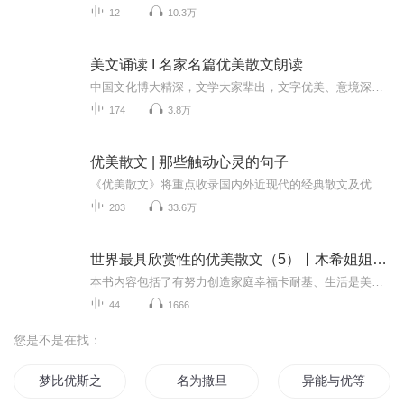
12
10.3万
美文诵读 I 名家名篇优美散文朗读
中国文化博大精深，文学大家辈出，文字优美、意境深远的文章更是数不胜数在这个专辑里乘风而上带给大家的是名家名篇的朗读既能从中听到精雕玉琢的词语，又能感受到作者的心境感想让您在工作之余，放松身心，同时提升文学素养，一听多得。
174
3.8万
优美散文 | 那些触动心灵的句子
《优美散文》将重点收录国内外近现代的经典散文及优美句子。播出时间：周更欢迎大家前来评论指导，有问题可以给我留言，第一时间回复大家的感谢，您的支持就是我前进的动力。
203
33.6万
世界最具欣赏性的优美散文（5）丨木希姐姐演播
本书内容包括了有努力创造家庭幸福卡耐基、生活是美好的契诃夫、爱情的生命纪伯伦、你为什么不来许地山、玫瑰的刺庐隐、风啊，猛烈地吹吧！莎士比亚、心灵的气质休谟、雏菊 雨果、怨恨的情绪司汤达、傻气乔治·桑、维纳斯像梅里美、年轻时代池田大作、听泉...
44
1666
您是不是在找：
梦比优斯之梦比优雨传奇
名为撒旦
异能与优等生