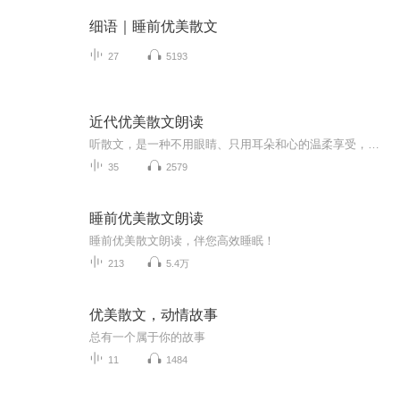
细语｜睡前优美散文
27
5193
近代优美散文朗读
听散文，是一种不用眼睛、只用耳朵和心的温柔享受，好处很实在： 1. 放松解压散文节奏慢、文字柔，听着像有人轻声说话，能平复焦虑、缓解疲惫，睡前听尤其助眠。2. 提升语感与审美优美的词句、细腻的情感，慢慢听多了，语感、文笔、审美都会悄悄变好，说话...
35
2579
睡前优美散文朗读
睡前优美散文朗读，伴您高效睡眠！
213
5.4万
优美散文，动情故事
总有一个属于你的故事
11
1484