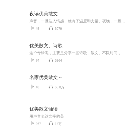
夜读优美散文
声音，一旦注入情感，就有了温度和力量。夜晚，一旦归于寂静，就让心灵不再设防。聆听，让你邂逅美好的自己。
45
3079
优美散文、诗歌
这个专辑呢，主要是分享一些诗歌，散文。不限时间，不限题材的哦，所以古文诗歌，现代诗歌都会有的哦♥
74
5264
名家优美散文～
48
55.8万
优美散文诵读
用声音表达文字的美
267
14万