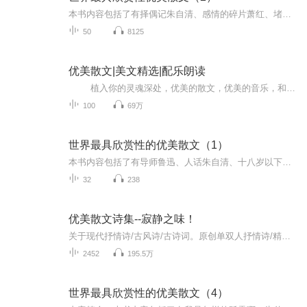
本书内容包括了有择偶记朱自清、感情的碎片萧红、堵塞的听诊器刘庸、直到成功奥格·曼狄诺、抉择休谟、求知培根、路劳伦斯、成功的代价罗素、人类的迷途歌德、野草·题辞鲁迅、航船中的文明朱自清、目的地弗洛姆、信任的感觉戴维·威斯格特、听从理智托尔...
50
8125
优美散文|美文精选|配乐朗读
植入你的灵魂深处，优美的散文，优美的音乐，和着清晨时的阳光，与你共舞；伴着微风下的明月，陪你入眠
100
69万
世界最具欣赏性的优美散文（1）
本书内容包括了有导师鲁迅、人话朱自清、十八岁以下的决定戴尔·卡耐基、锻造生命的铁奥里森·马登、新的生命蒙田、青春的秘密托尔斯泰、生命的春天塞缪尔·约翰逊、春天的遐想泰戈尔、一心一意安德烈·莫洛亚、论时光纪伯伦、寄露沙石评梅、 女子装饰的心...
32
238
优美散文诗集--寂静之味！
关于现代抒情诗/古风诗/古诗词。原创单双人抒情诗/精美优雅配乐。播音系/演播师/专业心理咨询师。
2452
195.5万
世界最具欣赏性的优美散文（4）