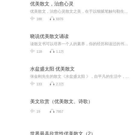
优美散文，治愈心灵
优美散文，治愈心灵散文之美，在于以细腻笔触勾勒生活褶皱里的微光。丰子恺以豁达之眼观世，将轰炸逃难化作“全家旅游”，于困顿中提炼万般滋味的澄明；季羡林的散文则以菜市闲逛、逗猫发呆的素朴日常，为焦虑心灵按下暂停键。这些文字如春风化雨，将疼痛...
188
6976
晓说优美散文诵读
读散文书可以培养一个人的素养，你的经历和读过的书，会自然而然的从你行为中体现出来，俗话说得好:腹有诗书气自华。而且久而久之，你会形成正确而优雅的为人处事观。读散文既可以提高你思维的逻辑性，还可以提高阅读古文的能力。
118
1.1万
水盆盛太阳 优美散文
张金刚先生的散文《水盆盛太阳 》，自平凡的生活中，一部平凡的视角，写出了普通人生活的诗情画意。这里每一件小事，都能感受到他倾注笔端的浓浓的深情.....
133
2.3万
美文欣赏（优美散文、诗歌）
19
7957
世界最具欣赏性优美散文（2）