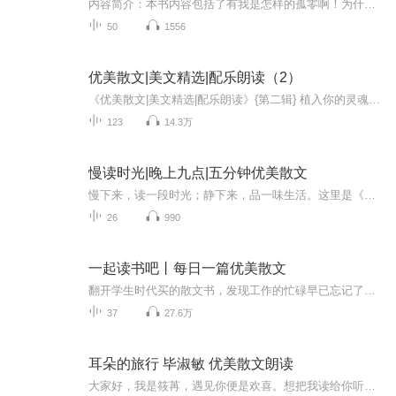
内容简介：本书内容包括了有我是怎样的孤零啊！为什么我不能和你在一起、我怎么能把你丢开、我对你是何等的残酷、我太想你也太恨你、我要写无情的歌、爱情会变成没有感情、这能有什么错呢、打动你的心灵、永远不要抛弃它、怨歌、我的憎恶、新的“女将”、...
50
1556
优美散文|美文精选|配乐朗读（2）
《优美散文|美文精选|配乐朗读》{第二辑} 植入你的灵魂深处，优美的散文，优美的音乐，和着清晨时的阳光，与你共舞；伴着微风下的明月，陪你入眠
123
14.3万
慢读时光|晚上九点|五分钟优美散文
慢下来，读一段时光；静下来，品一味生活。这里是《慢读时光》散文朗读专辑，用温润的文字与轻柔的声音，陪你卸下疲惫，在喧嚣里寻一处宁静角落。
26
990
一起读书吧丨每日一篇优美散文
翻开学生时代买的散文书，发现工作的忙碌早已忘记了书中的安宁，重新拾起，每天 读一篇文章，只为找回当年的那种宁静与美好。本专辑选文有从网上摘选，有从家里书籍中翻看的，背景音乐是随心情搭配，愿与喜欢的人一起欣赏~总之，开心最好~大家一起来读书呀~...
37
27.6万
耳朵的旅行 毕淑敏 优美散文朗读
大家好，我是筱苒，遇见你便是欢喜。想把我读给你听，妆点你的岁月和感受。一起感受当下，时光匆匆也不那么可怕。如果有想听的文，也可以留言告诉我哦。