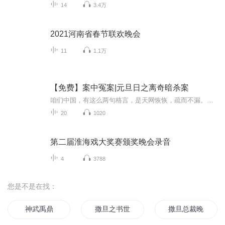
14
3.4万
2021河南省春节联欢晚会
11
1.1万
【免费】案中冤案|元旦日之离奇暗杀案
咱们中国，有这么两句格言，是天网恢恢，疏而不漏。这两句话中，所含的意义，就是言其人要作了恶事，纵然一时侥幸，能够逃出法网，但是叶落归根，依然逃不出天网去。所谓人间私语，天闻若雷，暗室亏心，神目如电，少不得默默中有个道理，总会有报应临头的...
20
1020
第二届淮海戏大奖赛颁奖晚会录音
4
3788
您是不是在找：
神武禹鼎
撒旦之书世界末日
撒旦总裁晚上见