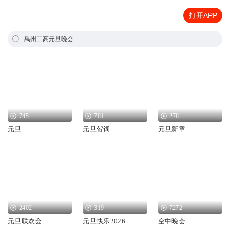
打开APP
禹州二高元旦晚会
745
781
278
元旦
元旦贺词
元旦新章
2402
319
7272
元旦联欢会
元旦快乐2026
空中晚会