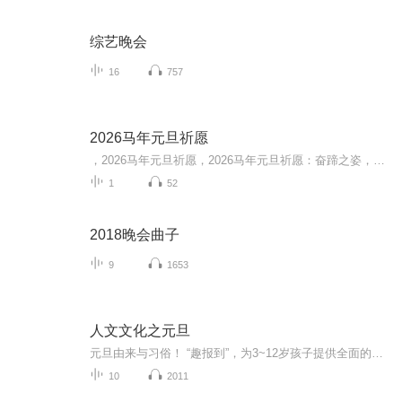
综艺晚会
16
757
2026马年元旦祈愿
，2026马年元旦祈愿，2026马年元旦祈愿：奋蹄之姿，赴时代之约我祈愿，2026年的中国 山河锦绣，繁荣昌盛。我祈愿，2026年的每个奋斗者，都能策马扬鞭，不负韶华。我祈愿，2026年的情感世界，温暖纯粹 情谊绵长。我祈愿，，2026年的我们，心怀热爱，向阳而...
1
52
2018晚会曲子
9
1653
人文文化之元旦
元旦由来与习俗！ “趣报到”，为3~12岁孩子提供全面的通识知识系列课程。让孩子广泛接触通识教育，掌握更全面的天文，历史，地理，艺术，生活及科普知识。找到兴趣，快乐成长！...
10
2011