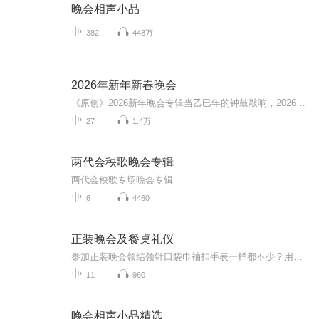
晚会相声小品
382
448万
2026年新年新春晚会
《原创》2026新年晚会专辑当乙巳年的钟鼓敲响，2026新年晚会专辑携满格暖意与昂扬锐气而来，为辞旧迎新的时刻镌刻专属声影记忆。这张专辑以“骐骥驰骋 势不可挡”为精神内核，将传统美学与时代活力熔铸一炉，多元素情感风与匠心编排交织成篇，这里有童话故...
27
1.4万
两代会秧歌晚会专辑
两代会秧歌专场晚会专辑
6
4460
正装晚会及餐桌礼仪
参加正装晚会领结领针口袋巾袖扣手表一样都不少？用过的西餐刀叉放回了原处？拿起面包盘里的面包就一口口的咬着吃？ 化繁为简才是着装正道小小面包也有BMW法则双语教你学校英语书上学不到的礼节知识
11
960
晚会相声小品精选