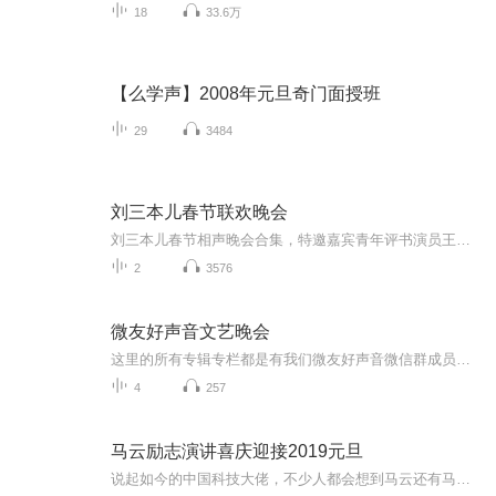
18
33.6万
【么学声】2008年元旦奇门面授班
29
3484
刘三本儿春节联欢晚会
刘三本儿春节相声晚会合集，特邀嘉宾青年评书演员王子源、青年戏曲演员小玉声，希望您在新的一年里心想事成、笑口常开，合家欢乐、万事如意！
2
3576
微友好声音文艺晚会
这里的所有专辑专栏都是有我们微友好声音微信群成员的精彩表演，望大家多多关注，订阅。微友好声音创建人，（天地豪客-景岗山）这里的所有专辑专栏都是有我们微友好声音微信群成员的精彩表演，望大家多多关注，订阅。微友好声音创建人，（天地豪客-景岗山）
4
257
马云励志演讲喜庆迎接2019元旦
说起如今的中国科技大佬，不少人都会想到马云还有马化腾等人。尤其是马云，关于科技这一方面也是有投资不小的。可能很多人都还将阿里巴巴和马云定位在电商上，其实阿里巴巴早就变成了一个多元化的企业了。而且，在人工智能这一方面，马云可是有不少的成就...