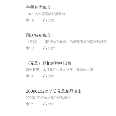
宇墨各类晚会
每一次大型活动都很激动。
23
2086
国庆特别晚会
《原创》：《国庆特别晚会》为展现国庆的喜庆与祖国的深情我将以具体的场景切入从清晨升旗的庄严到街头巷尾的欢庆到历史与当下的交融，用优美的笔触传递对祖国的热爱与自豪！用诗歌和情感美文形式，歌颂祖国的繁荣富强，祝人民幸福安康！
12
2.9万
《元旦》总把新桃换旧符
新年将至，这是元旦快乐的文章，我献给大家，
64
2196
20090102哈哈笑元旦精品演出
20090102哈哈笑元旦精品演出
7
353