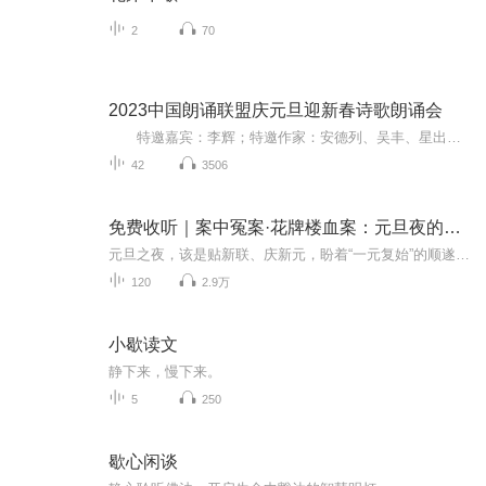
2
70
2023中国朗诵联盟庆元旦迎新春诗歌朗诵会
特邀嘉宾：李辉；特邀作家：安德列、吴丰、星出而作、静水流深；总策划：凤雏生；总监制：静心；总导演：化虹；执行总监：莺子；主持人：静心、化虹
42
3506
免费收听｜案中冤案·花牌楼血案：元旦夜的沉冤与昭雪
元旦之夜，该是贴新联、庆新元，盼着“一元复始”的顺遂时刻。南京花牌楼自古繁华，红灯笼映着沿街商铺，爆竹声里裹着市井欢腾，本是辞旧迎新的太平夜。金陵城的元旦，本该是张灯结彩、人声鼎沸，可偏有鲜血溅碎年光，无名尸横亘街头，惊破了两江总督治下...
120
2.9万
小歇读文
静下来，慢下来。
5
250
歇心闲谈