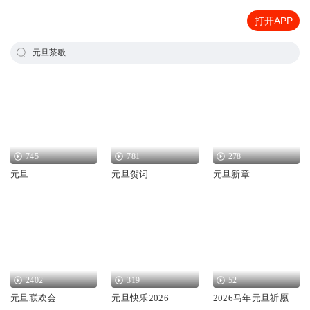
打开APP
元旦茶歇
745
781
278
元旦
元旦贺词
元旦新章
2402
319
52
元旦联欢会
元旦快乐2026
2026马年元旦祈愿