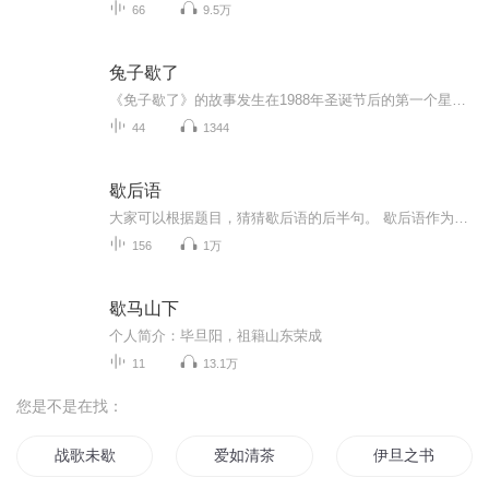
66
9.5万
兔子歇了
《免子歇了》的故事发生在1988年圣诞节后的第一个星期二至1989年10月。主人公哈利已经退休，可是发现生意被吸毒的儿子搅乱，自己又无力挽回局面。在最后一次享受篮球场上纵横驰骋的乐趣之后心脏病发作而死，年仅56岁。
44
1344
歇后语
大家可以根据题目，猜猜歇后语的后半句。 歇后语作为一种语言形式和语言现象，在先秦时期就已经出现了。 在历史的长河中歇后语在不断地保留和积累精华，也在不断地筛选和淘汰糟粕，更可贵的是随着时代的前进，还在不断地推陈出新。 希望你也能在这里感受到...
156
1万
歇马山下
个人简介：毕旦阳，祖籍山东荣成
11
13.1万
您是不是在找：
战歌未歇
爱如清茶
伊旦之书