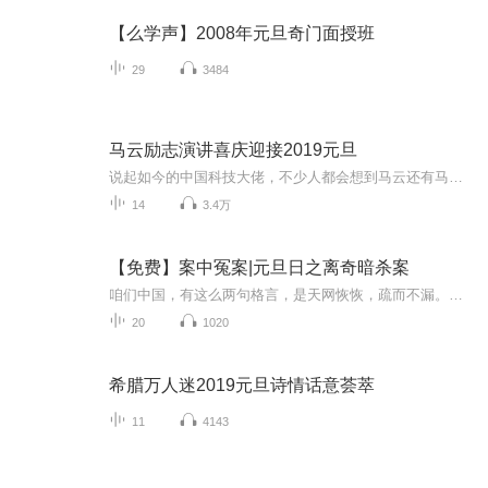
【么学声】2008年元旦奇门面授班
29
3484
马云励志演讲喜庆迎接2019元旦
说起如今的中国科技大佬，不少人都会想到马云还有马化腾等人。尤其是马云，关于科技这一方面也是有投资不小的。可能很多人都还将阿里巴巴和马云定位在电商上，其实阿里巴巴早就变成了一个多元化的企业了。而且，在人工智能这一方面，马云可是有不少的成就...
14
3.4万
【免费】案中冤案|元旦日之离奇暗杀案
咱们中国，有这么两句格言，是天网恢恢，疏而不漏。这两句话中，所含的意义，就是言其人要作了恶事，纵然一时侥幸，能够逃出法网，但是叶落归根，依然逃不出天网去。所谓人间私语，天闻若雷，暗室亏心，神目如电，少不得默默中有个道理，总会有报应临头的...
20
1020
希腊万人迷2019元旦诗情话意荟萃
11
4143