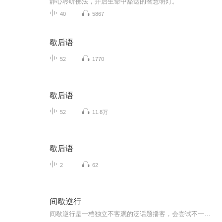
静心聆听佛法，开启生命中豁达的智慧明灯。
40
5867
歇后语
52
1770
歇后语
52
11.8万
歇后语
2
62
间歇逆行
间歇逆行是一档独立不客观的泛话题播客，会尝试不一样的节目形式，由大鱼主持。观点的摇摆大多无用，人们听到的永远是自己，不过我相信说出口的每一句话总能改变世界，一点点。间歇断更，保持叛逆，希望这档节目给你多一点对抗世界的勇气。试图幽默，尽量...