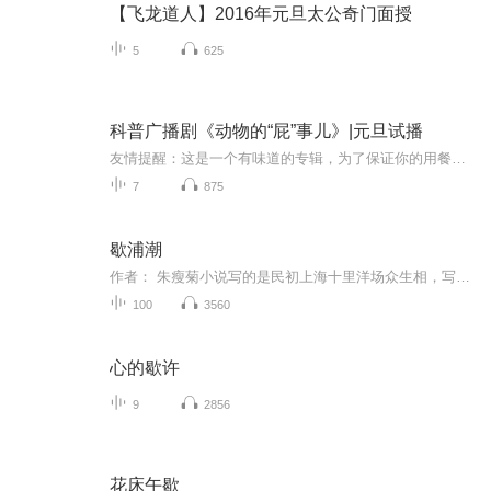
【飞龙道人】2016年元旦太公奇门面授
5
625
科普广播剧《动物的“屁”事儿》|元旦试播
友情提醒：这是一个有味道的专辑，为了保证你的用餐心情，请不要在进食时收听！《动物的“屁”事儿》 作者: [美] 尼克·卡鲁索 ／ [英] 达尼·拉巴奥蒂 著， [美] 伊桑·科贾克 绘图，王佩、王双语 译猫会放屁，它们的屁臭得很。章鱼虽然不放屁，但可...
7
875
歇浦潮
作者： 朱瘦菊小说写的是民初上海十里洋场众生相，写了妓女、新剧艺术家，还有革命党人等各色人物。不仅场景逼真，在挖掘人性的卑劣方面，也很透彻。
100
3560
心的歇许
9
2856
花床午歇