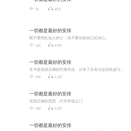
11
10万
一切都是最好的安排
既不要扰乱他人的心，也不要动摇自己的决心。
122
4739
一切都是最好的安排
本书是加措活佛的代表作品，分享了生命沉淀的轨迹与感悟，全书以人生、情感、信念、生活、爱、快乐、生活、智慧、情绪为主题，教我们如何面对生命中的困惑和迷茫，增强面对世事无常的内在力量。 世间一切苦乐都只有一步之遥，勇敢地面对自己的内心，才能找...
145
1.1万
一切都是最好的安排
坚固正确的思想，打开幸福之门
150
2.9万
一切都是最好的安排