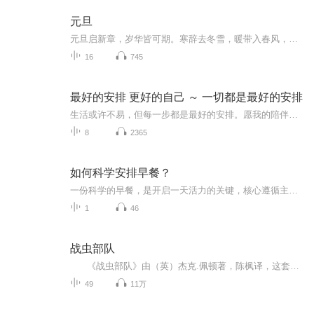
元旦
元旦启新章，岁华皆可期。寒辞去冬雪，暖带入春风，旧岁遗憾随烟散。愿新年有光有暖，万事顺意，岁岁胜今朝。
16
745
最好的安排 更好的自己 ～ 一切都是最好的安排
生活或许不易，但每一步都是最好的安排。愿我的陪伴能给你温暖，让你在平凡中发现美好，在努力中成为更好的自己。欢迎大家在评论区写下你最想听的话题，也欢迎亲爱的你们多多点赞评论。
8
2365
如何科学安排早餐？
一份科学的早餐，是开启一天活力的关键，核心遵循主食+优质蛋白+果蔬的搭配原则，兼顾营养均衡与饱腹感。主食选择粗粮、全麦等复合碳水，稳定供能；搭配鸡蛋、牛奶、豆浆等优质蛋白，增强饱腹感、维持代谢；再加入新鲜果蔬，补充维生素与膳食纤维，少油少...
1
46
战虫部队
《战虫部队》由（英）杰克.佩顿著，陈枫译，这套书包括《战虫部队1奇入虫岛》、《战虫部队2大战尖牙山》、《战虫部队3毒蛙来袭》、《战虫部队4变色龙的进击》、《战虫部队5营救斯派克》、《战虫部队6决战科莫多》6本书。 故事主要讲述...
49
11万