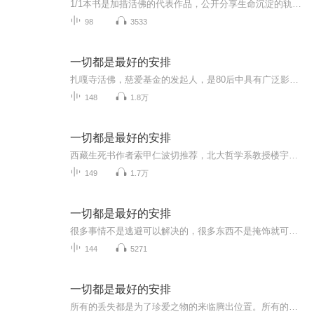
1/1本书是加措活佛的代表作品，公开分享生命沉淀的轨迹与感悟。本书完成之后，受到《书》作者索甲仁波切和北京大学哲学系楼宇烈教授的大力赞赏，还被主持人谢娜等人列为书单。全书共分九个章节，以人生、情感、信念、生活、爱、快乐、幸福、智慧、情绪为主...
98
3533
一切都是最好的安排
扎嘎寺活佛，慈爱基金的发起人，是80后中具有广泛影响力的精神导师之一，也是当今新媒体时代中具有巨大传播力的智慧导师之一。加措活佛13岁进入色达喇荣五明佛学院，皈依上师法王如意宝晋美彭措，并在法王座下闻，思，嗅习显密教法直至上师圆寂，后又拜师...
148
1.8万
一切都是最好的安排
西藏生死书作者索甲仁波切推荐，北大哲学系教授楼宇烈作序。你要成为怎样的人，你期待怎样的世界，一切由心决定。痛苦并不是人生的真相，勇敢的面对自己的内心，才能找到更有力量的自己。
149
1.7万
一切都是最好的安排
很多事情不是逃避可以解决的，很多东西不是掩饰就可以抹去的，没有谁能做到让所有人满意，就算你再圆滑，在利益的冲突下，也不可能将一切做到皆大欢喜，总有人会受伤。
144
5271
一切都是最好的安排
所有的丢失都是为了珍爱之物的来临腾出位置。所有的匍匐都是高高跃起前的热身，所有的支离破碎都是为了来之不易的圆满。那些星星点点的微光，终会成为燃烧生命的熊熊之光，一切都是最好的安排。