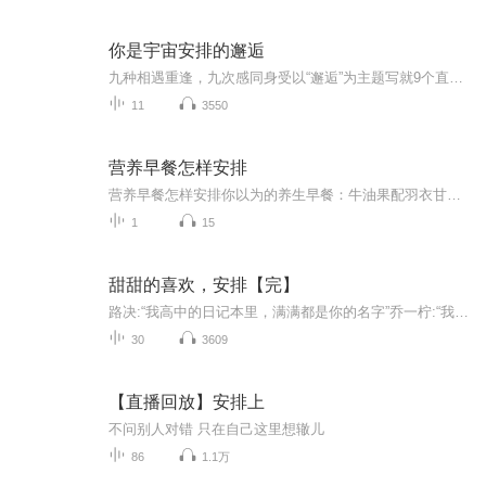
你是宇宙安排的邂逅
九种相遇重逢，九次感同身受以“邂逅”为主题写就9个直击人心的故事带给读者百转千回的感动张皓宸在纸上重现了自己眼中相互交织的微型宇宙所关照的是"我们如何爱自己"这件事爱自己，是终生浪漫的开始。
11
3550
营养早餐怎样安排
营养早餐怎样安排你以为的养生早餐：牛油果配羽衣甘蓝冰沙 实际该吃的早餐：隔壁王姨家飘来的葱花面香 当代年轻人的早餐分为两种极端——要么啃着凉包子追公交，要么在ins风摆盘里找饭吃。作为一名混迹养生圈的老油条，今天咱们就用老祖宗的智慧，拆...
1
15
甜甜的喜欢，安排【完】
路决:“我高中的日记本里，满满都是你的名字”乔一柠:“我爱你”“少年是夏日燎原，心动是春日里的无眠”“春风没有吹动她的心，是他吹动了”
30
3609
【直播回放】安排上
不问别人对错 只在自己这里想辙儿
86
1.1万