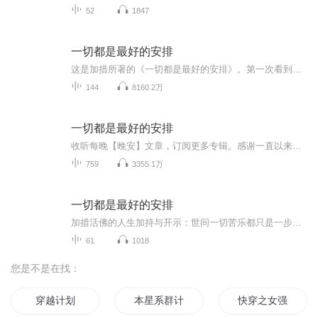
52
1847
一切都是最好的安排
这是加措所著的《一切都是最好的安排》。第一次看到这本书的时候，那时的我正处于一个纠结和挣扎的阶段。书中每一篇的文字并不多，但是似乎每一个字都可以让我们生出很多想法。于是我希望把文字用声音展现出来，即当作自己的练习，又可以让更多的人感受加措的文字魔力。从1月29日第一次录制，一直到腊月二十九录制完成，再到配乐上传，时间仓促，水平有限，谢谢各位的收听和关注。 非常喜欢书中扉页的一句来自上师法王如意宝晋美彭措的话，让我们一起共勉！ 既不要扰乱他人的心，也不要动摇自己的决心！
144
8160.2万
一切都是最好的安排
收听每晚【晚安】文章，订阅更多专辑。感谢一直以来，陪伴和支持我的各位朋友，谢谢！给你世间最美的加持,你失去的只是无知。在精进的人生之路上，愿你步步强大。
759
3355.1万
一切都是最好的安排
加措活佛的人生加持与开示：世间一切苦乐都只是一步之遥
61
1018
您是不是在找：
穿越计划
本星系群计划第一部
快穿之女强重生计