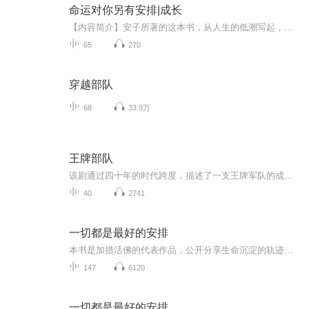
命运对你另有安排|成长
【内容简介】安子所著的这本书，从人生的低潮写起，分析了低潮的成因和应对的策略，对人生可能经历的种种磨难做了详尽的分析，并给出切实可行的解决办法。本书，博采众长、引经据典，每章都堪称经典，每节都独立阐述一个主题，从不同的角度分析了阻碍我们...
65
270
穿越部队
68
33.9万
王牌部队
该剧通过四十年的时代跨度，描述了一支王牌军队的成长历程，通过对个体的刻画，塑造了一群有灵魂、有本事、有血性、有品德的新一代军人，以小见大见证国之重器的蜕变之路，浓墨重彩描绘军事国防的希望与未来，为强军变革的大背景下，一曲我军新时期军魂的...
40
2741
一切都是最好的安排
本书是加措活佛的代表作品，公开分享生命沉淀的轨迹与感悟。本书完成之后，受到《西藏生死书》作者索甲仁波切和北京大学哲学系楼宇烈教授的大力赞赏。全书共分9个章节，以人生、情感、信念、生活、爱、快乐、幸福、智慧、情绪为主题，教我们如何对待生命中...
147
6120
一切都是最好的安排