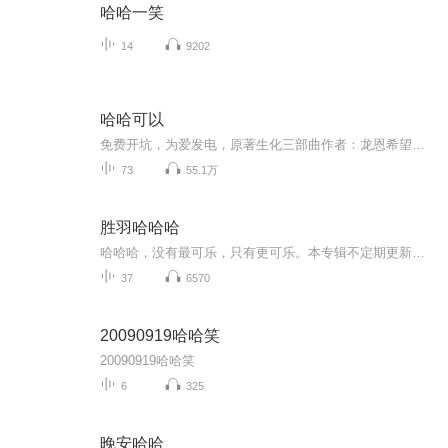
哈哈一笑
14
9202
哈哈可以
免费开坑，为爱发电，原著生化三部曲作者：龙恩希望大家多多支持！每日两更永久免费ERD公司为军方研究病毒，希望制造出强大的生化战士。不料，失败品T病毒在实验中泄露，更可怕的是通过感染的丧尸传播，成了世界的灾难。在死亡恐惧以及求生欲望的面前，丧...
73
55.1万
胜羽哈哈哈
哈哈哈，没有最可乐，只有更可乐。本专辑不定期更新作品，欢迎大家准时收听。
37
6570
20090919哈哈笑
20090919哈哈笑
6
325
晚安哈哈