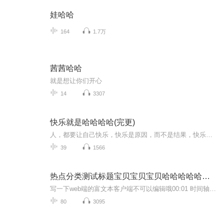
娃哈哈
164
1.7万
茜茜哈哈
就是想让你们开心
14
3307
快乐就是哈哈哈哈(完更)
人，都要让自己快乐，快乐是原因，而不是结果，快乐就是要哈哈哈哈
39
1566
热点分类测试标题宝贝宝贝宝贝哈哈哈哈哈哈哈哦123
写一下web端的富文本客户端不可以编辑哦00:01 时间轴事件
80
3095