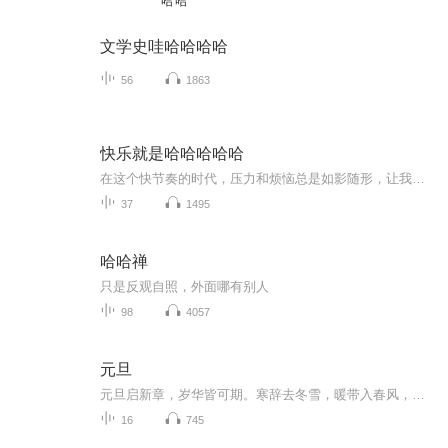
哈哈
文学史哇哈哈哈哈
56
1863
快乐就是哈哈哈哈哈
在这个快节奏的时代，压力和烦恼总是如影随形，让我们忘记了生活的本质其实就是快乐呀。但是，梁实秋先生用他独特的笔触，轻轻一挥，就揭示了快乐的真谛。每一篇散文都像是一股清泉，滋润着我们干涸的心灵。■书中的每一页都散发着梁实秋式的幽默与智慧。...
37
1495
哈哈禅
只是反观自照，外面哪有别人
98
4057
元旦
元旦启新章，岁华皆可期。寒辞去冬雪，暖带入春风，旧岁遗憾随烟散。愿新年有光有暖，万事顺意，岁岁胜今朝。
16
745