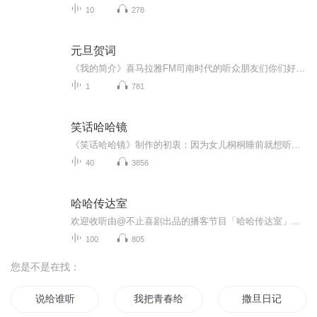
10
278
元旦贺词
《我的简介》喜马拉雅FM司南时代的听众朋友们你们好，首先非常感谢大家一直以来对司南时代的支持，为我们的进步提供宝贵的意见。马上我们将迎来2018年，在新的一年里我们会更加用心的给大家准备优秀的作品，2018我们一同进步。为了感谢大家长久以来的支持...
1
781
笑话哈哈镜
《笑话哈哈镜》制作的初衷：因为女儿桐桐睡前就想听我讲几个笑话，于是我下定决心，为她录制了这个笑话专辑。部分作品为现场录制，制作有些粗糙，以后定会一步步提高，希望听友喜欢，如果觉得不错的话，关注我订阅它吧！
40
3856
哈哈传达室
欢迎收听由@不止喜剧出品的播客节目「哈哈传达室」，来自昆明的喜剧演员们在这个乐子人客厅广交朋友、传递快乐，希望我们能陪你大哈特哈ヾ(^∀^)ﾉ
100
805
您是不是在找：
说给谁听
我把青春给了谁
撒旦日记