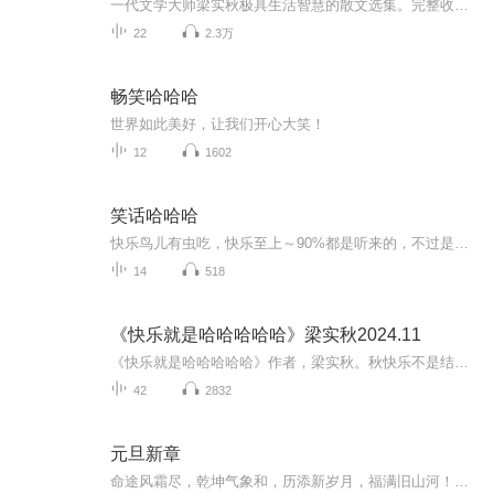
一代文学大师梁实秋极具生活智慧的散文选集。完整收录《闲暇》《旅行》《骂人的艺术》《生命与吃药》等38篇，一起领略一代生活家梁实秋的精神世界与生活志趣。
22
2.3万
畅笑哈哈哈
世界如此美好，让我们开心大笑！
12
1602
笑话哈哈哈
快乐鸟儿有虫吃，快乐至上～90%都是听来的，不过是我讲的听到以前听过的别生气啊，毕竟不是我想出来的（智商不够）哈哈哈哈哈，开启你的快乐之旅吧～『预计一天一更新』 ^ ʚɞ^ミ ᵔ 。 ᵔ ミ巴拉巴拉巴拉，把你变成猪！ ∧＿∧（｡･ω･｡)つ━・*。⊂...
14
518
《快乐就是哈哈哈哈哈》梁实秋2024.11
《快乐就是哈哈哈哈哈》作者，梁实秋。秋快乐不是结果，而是原因。快乐是在心里，不假外求，求及往往不得。只要把心胸打开，快乐也会逼人而来。《闲暇》《旅行》《骂人的艺术》《生命与吃药》及《蚊子与苍蝇》《老憨看跳舞》《是热了》《父母的爱》等名片。
42
2832
元旦新章
命途风霜尽，乾坤气象和，历添新岁月，福满旧山河！龙蛇交替，迎接全新的2025！