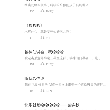
经典的绘本故事，听哈哈给你的孩子娓娓道来！
135
10.5万
《哈哈哈》
木有什么，就是要开心好玩儿啊！
1
444
被神仙误会，我哈哈哈
被电击后意外绑定三界交流群，被神仙们误会，于是，平凡的人开始改变命运，敬请收听！！！！
959
22.2万
听我给你说
我在谷底 仰起头 我们一起向上攀登一个喜欢聊天的正经唱播每早9点 直播间 你不来 我不老哦一起听歌 侃侃大山
19
6.3万
快乐就是哈哈哈哈哈——梁实秋