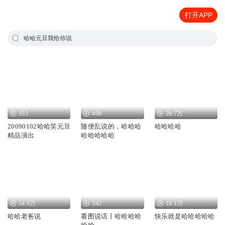
打开APP
哈哈元旦我给你说
353
400
20.7万
20090102哈哈笑元旦
随便乱说的，哈哈哈
哈哈哈哈
精品演出
哈哈哈哈哈
54.9万
342
18.1万
哈哈老爸说
看图说话丨哈哈哈哈
快乐就是哈哈哈哈哈