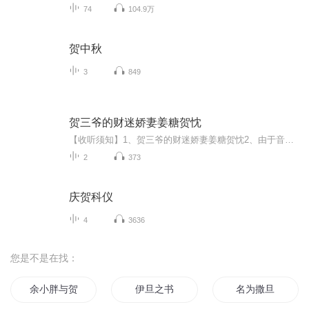
74
104.9万
贺中秋
3
849
贺三爷的财迷娇妻姜糖贺忱
【收听须知】1、贺三爷的财迷娇妻姜糖贺忱2、由于音频节目更新的比较慢，如想快速阅读小说文字版的全部章节，请在微信中搜索公/众/号【黑葡萄文学】，关注后，并在公/众/号中回复：【672】，便可快速阅读小说文字版全集。（注意：需要在公/众/号中回复才有...
2
373
庆贺科仪
4
3636
您是不是在找：
余小胖与贺大人
伊旦之书
名为撒旦