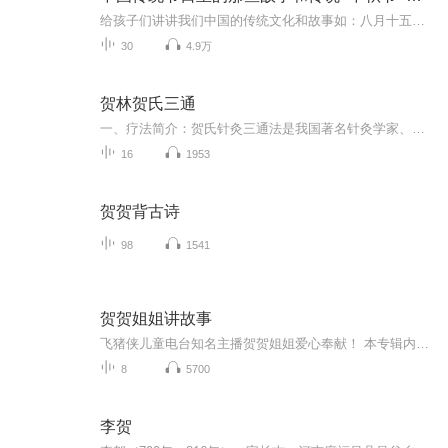
给孩子们讲讲我们中国的传统文化和故事如：八月十五的由来中秋节的来历八月十五中秋节的各种风俗习惯传说故事各地的风俗习惯随着时节的变化，我们来讲每个节气及假期的有趣故事
30
4.9万
贺林贺氏三通
一、疗法简介：贺氏针灸三通法是我国著名针灸学家、国家级名老中医、国医大师贺普仁教授精研内难，通览甲乙，汲取历代医家思想之精华，并融合自己七十余年的临床经验，博采众长，对传统的毫针、火针、灸法、拔罐、放血等疗法取其精华，推陈出新而总结出来的针灸治病。贺氏针灸三通法是以《黄帝内经》理论为基础的，吸收历代医家思想的精华，并融合贺老的学术经验而形成的针灸理论体系。通过仔细研究《素问》、《灵枢》可知古人在论述治病的法则时强调的是通调理论，而该理论是建立在经脉对人体生理病理治疗的重要性基...
16
1953
贺贺背古诗
98
1541
贺贺姐姐讲故事
飞猪侠儿童电台知名主播贺贺姐姐爱心奉献！ 本专辑内容均来自于著名儿童故事集，飞猪侠儿童电台尊重作者及出版社，转载请标明出处。
8
5700
李贺