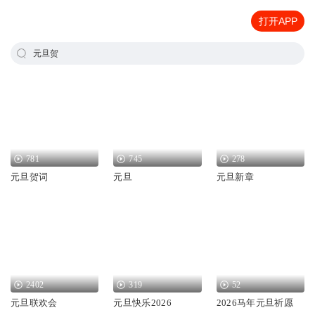
打开APP
元旦贺
781
745
278
元旦贺词
元旦
元旦新章
2402
319
52
元旦联欢会
元旦快乐2026
2026马年元旦祈愿