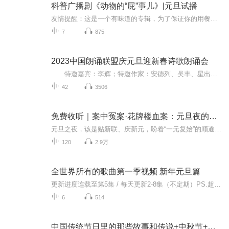
科普广播剧《动物的“屁”事儿》|元旦试播
友情提醒：这是一个有味道的专辑，为了保证你的用餐心情，请不要在进食时收听！《动物的“屁”事儿》 作者: [美] 尼克·卡鲁索 ／ [英] 达尼·拉巴奥蒂 著， [美] 伊桑·科贾克 绘图，王佩、王双语 译猫会放屁，它们的屁臭得很。章鱼虽然不放屁，但可...
7
875
2023中国朗诵联盟庆元旦迎新春诗歌朗诵会
特邀嘉宾：李辉；特邀作家：安德列、吴丰、星出而作、静水流深；总策划：凤雏生；总监制：静心；总导演：化虹；执行总监：莺子；主持人：静心、化虹
42
3506
免费收听｜案中冤案·花牌楼血案：元旦夜的沉冤与昭雪
元旦之夜，该是贴新联、庆新元，盼着“一元复始”的顺遂时刻。南京花牌楼自古繁华，红灯笼映着沿街商铺，爆竹声里裹着市井欢腾，本是辞旧迎新的太平夜。金陵城的元旦，本该是张灯结彩、人声鼎沸，可偏有鲜血溅碎年光，无名尸横亘街头，惊破了两江总督治下...
120
2.9万
全世界所有的歌曲第一季视频 新年元旦篇
更新进度连载至第5集 / 每天更新2-8集（不定期）PS.超级无敌好听！作者的话动感！动感！一起动感！订阅专辑就一起动感！动感！动感！动感！动感！副标题动感-歌曲的旅程计划只会出超好听的歌曲！永远出新的歌曲，很好听的歌曲让你们听的过瘾，把你听的兴奋...
6
514
中国传统节日里的那些故事和传说+中秋节+元旦春节等