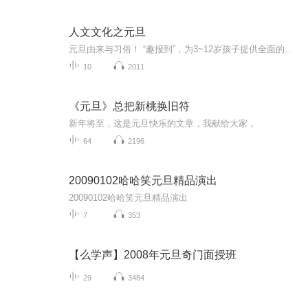
人文文化之元旦
元旦由来与习俗！ “趣报到”，为3~12岁孩子提供全面的通识知识系列课程。让孩子广泛接触通识教育，掌握更全面的天文，历史，地理，艺术，生活及科普知识。找到兴趣，快乐成长！...
10
2011
《元旦》总把新桃换旧符
新年将至，这是元旦快乐的文章，我献给大家，
64
2196
20090102哈哈笑元旦精品演出
20090102哈哈笑元旦精品演出
7
353
【么学声】2008年元旦奇门面授班
29
3484