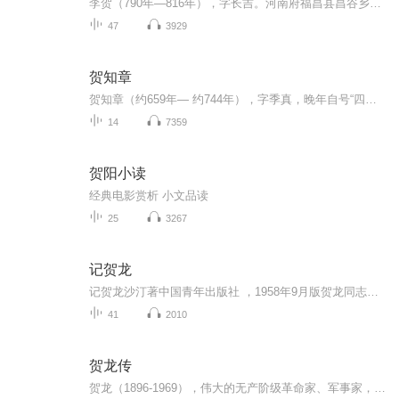
李贺（790年—816年），字长吉。河南府福昌县昌谷乡（今河南省宜阳县）人，[1]祖籍陇西郡。[2]唐朝中期浪漫主义诗人，与诗仙李白、李商隐称为“唐代三李”，后世称李昌谷。李贺出身唐朝宗室大郑王（李亮）房，[3]门荫入仕，授奉礼郎。仕途不顺，热心于诗歌...
47
3929
贺知章
贺知章（约659年— 约744年），字季真，晚年自号“四明狂客”“秘书外监”，越州永兴（今浙江杭州萧山区）人。唐代诗人、书法家。少时以诗文知名。武则天证圣元年（695年）中乙未科状元，授予国子四门博士，迁太常博士。开元中，张说为丽正殿修书使，奏请...
14
7359
贺阳小读
经典电影赏析 小文品读
25
3267
记贺龙
记贺龙沙汀著中国青年出版社 ，1958年9月版贺龙同志的生活，是相当简朴的，他的屋子里只有一点日常生活用具，而最触目的，则是满壁作战行军用的地图。如果要说陈设，装饰，这可以说是唯一的陈设、装饰了。而他唯一的嗜好，恐怕就是用烟斗吸旱烟。有一次，...
41
2010
贺龙传
贺龙（1896-1969），伟大的无产阶级革命家、军事家，中国人民解放军的创始人和主要领导者之一， 中华人民共和国元帅。 原名贺文常， 字云卿。 湖南桑植人。 他在半个多世纪的革命斗争生涯中，为中国的旧民主主义革命、新民主主义革命、社会主义革命和建设...