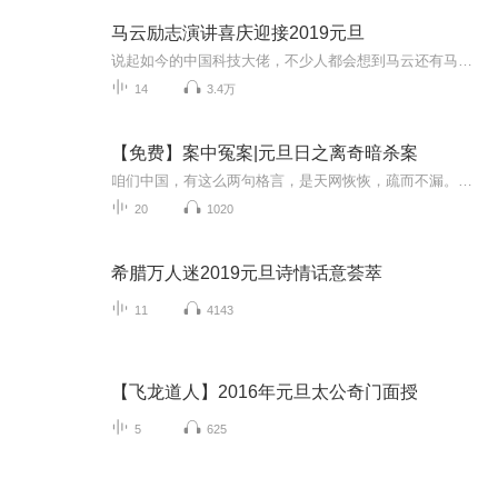
马云励志演讲喜庆迎接2019元旦
说起如今的中国科技大佬，不少人都会想到马云还有马化腾等人。尤其是马云，关于科技这一方面也是有投资不小的。可能很多人都还将阿里巴巴和马云定位在电商上，其实阿里巴巴早就变成了一个多元化的企业了。而且，在人工智能这一方面，马云可是有不少的成就...
14
3.4万
【免费】案中冤案|元旦日之离奇暗杀案
咱们中国，有这么两句格言，是天网恢恢，疏而不漏。这两句话中，所含的意义，就是言其人要作了恶事，纵然一时侥幸，能够逃出法网，但是叶落归根，依然逃不出天网去。所谓人间私语，天闻若雷，暗室亏心，神目如电，少不得默默中有个道理，总会有报应临头的...
20
1020
希腊万人迷2019元旦诗情话意荟萃
11
4143
【飞龙道人】2016年元旦太公奇门面授
5
625