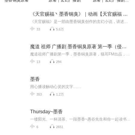
墨香铜臭原著
原著｜玄幻广播剧
原著｜玄幻广播剧
+动漫
《天官赐福丶墨香铜臭》｜动画【天官赐福 百无禁忌】
《天官赐福》是一部由墨香铜臭创作的玄幻小说，讲述了仙乐国太子谢怜与绝境鬼王花城之间的故事。以下是《天官赐福》的主要内容：● 主角经历：谢怜原是太子殿下，后成为武神，经历了从天之骄子到被贬的曲折经历。● 角色关系：谢怜和花城之间的关系是小说...
33
5.6万
魔道 祖师 广播剧 墨香铜臭原著 第一季（侵权删）
魔道祖师广播剧第一季，墨香铜臭原著，猫耳FM出品，喜欢的宝宝可以点个订阅，有推荐的广播剧可以关注我，然后私信我哦，如果下架了实在抱歉，毕竟我只是搬运，侵权删
13
294
墨香
用心播读触动心灵的文字……
353
1.2万
Thursday~墨香
一缕阳光、一杯清茶、一段墨香~愚谷先生和你一起读书欢迎关注我的新浪微博：愚谷小六~~微信：witlee2010~~听众交流群:306208648
6
2651