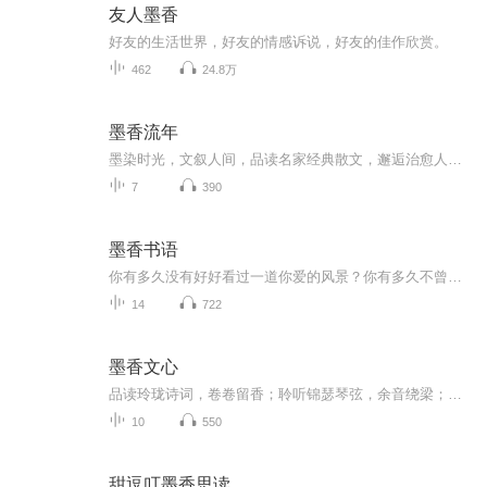
友人墨香
好友的生活世界，好友的情感诉说，好友的佳作欣赏。
462
24.8万
墨香流年
墨染时光，文叙人间，品读名家经典散文，邂逅治愈人心的文字。
7
390
墨香书语
你有多久没有好好看过一道你爱的风景？你有多久不曾拿起过你爱的那本书？你又有多久没有再想起过你曾爱过的声音？如果你还想邂逅一道新的风景线，如果你还想再读几本好书，如果你还想再重温一遍夜深人静时徘徊在你耳边的声音，来拥抱我。初见或是重逢，相...
14
722
墨香文心
品读玲珑诗词，卷卷留香；聆听锦瑟琴弦，余音绕梁；看那娥眉轻敛，袖舞流年。花期渐远，几度流连，我们相遇于此，共同感受中华文化的魅力，让诗词歌赋走进我们的生活，让戏曲歌剧陪伴我们的身边。从这里出发，我们一起泅渡历史三峡，让古人的情怀与智慧，...
10
550
甜逗叮墨香思读