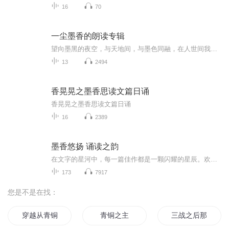
16
70
一尘墨香的朗读专辑
望向墨黑的夜空，与天地间，与墨色同融，在人世间我那么渺小如尘埃。我的孤独在你的消散中，一尘又一尘的漫漫，如果没遇你，那该多好，没有争，没有闹，更没有那惆怅般牵绕，让我如何走出你的围绕？忘了吗，那缕牵挂幻化早己化成无耐的无耐的愁绪，如果没...
13
2494
香晃晃之墨香思读文篇日诵
香晃晃之墨香思读文篇日诵
16
2389
墨香悠扬 诵读之韵
在文字的星河中，每一篇佳作都是一颗闪耀的星辰。欢迎来到《墨香悠扬诵读之韵》，这里有优美的文章，或清新隽永，或大气磅礴。用声音为你勾勒书中的世界，带你在诵读中品味文字之美，感受思想的碰撞，享受惬意的阅读时光 。
173
7917
您是不是在找：
穿越从青铜开始
青铜之主
三战之后那青铜剑