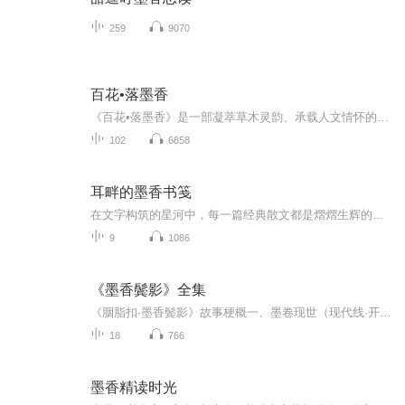
259
9070
百花•落墨香
《百花•落墨香》是一部凝萃草木灵韵、承载人文情怀的合集，以四季流转为脉络，撷取99种名花异草，铺展自然与笔墨交织的画卷。书中既勾勒牡丹的雍容、梅兰的清逸、荷莲的素雅，也细数溪畔幽兰、山间雏菊、庭前蔷薇等寻常花草的风骨，于一花一叶间定格时序...
102
6858
耳畔的墨香书笺
在文字构筑的星河中，每一篇经典散文都是熠熠生辉的星辰。这里收录跨越时空的文学瑰宝，从林清玄笔下的禅意自然，到朱自清描绘的细腻情感，再到鲁迅犀利深刻的哲思，将以声为舟，带您穿越字里行间的山河。用真挚的朗读、细腻的情感演绎，让每一个文字都化...
9
1086
《墨香鬓影》全集
《胭脂扣·墨香鬓影》故事梗概一、墨卷现世（现代线·开篇）临安城烟雨迷蒙，“我”在一家书画铺避雨时，偶见墙角泛黄画轴《雨霖铃》。画中女子执伞独立断桥，襟前胭脂玉扣红得惊心。店主称此为前朝未竟之作。雨声中，“我”恍惚听见宋代丝竹穿透时光。店...
18
766
墨香精读时光