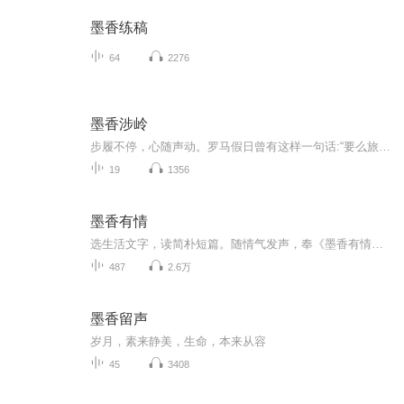
墨香练稿
64
2276
墨香涉岭
步履不停，心随声动。罗马假日曾有这样一句话:“要么旅行，要么读书，身体和灵魂总有一个要在路上”。读万卷书，行万里路。读书，是足不出户的旅行；旅行，是在探索世界之书。请跟随我们的步伐，去看看更大的世界，去看看不同的文化，去遇见更多的人，去寻找美好，遇见更好的自己...
19
1356
墨香有情
选生活文字，读简朴短篇。随情气发声，奉《墨香有情》。览一路，自然人文风光，来一场，自驾有声之旅！
487
2.6万
墨香留声
岁月，素来静美，生命，本来从容
45
3408