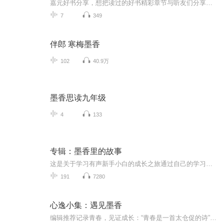
嘉元好书分享，想把读过的好书精彩章节与听友们分享，同时期待朋友们有好书推荐给嘉元，让我们共同成长！ 在文字的浩瀚海洋中，每一本好书都是一座宝藏。欢迎来到“墨香精读时光”专辑。 在这个专辑里，我们将带你深入探索那些经典与佳作的精彩章节。从 20...
7
349
伴郎 寒梅墨香
102
40.9万
墨香思读九年级
4
133
专辑：墨香里的故事
这是关于学习有声新手小白的成长之旅通过自己的学习，成为喜马拉雅的主播我是墨香，喜播攀登计划2025年第12期学员
191
7280
心逸小集：遇见墨香
编辑推荐记录青春，见证成长：“青春是一首太仓促的诗”，正因为青春美好、短暂且无可回头，所以人们都希望用文字留住青春的影子。本系列丛书共三册，分别为：《飞翔的蒲公英》《青春的序曲》《遇见墨香》，是一位热爱阅读，热爱生活的深圳孩子从小学到高...