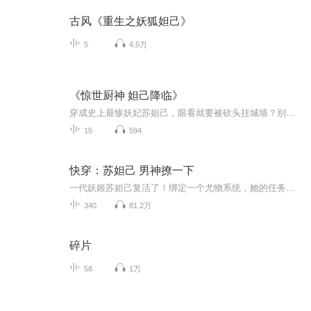
古风《重生之妖狐妲己》
5
4.5万
《惊世厨神 妲己降临》
穿成史上最惨妖妃苏妲己，眼看就要被砍头挂城墙？别慌，本现代吃货自带厨神外挂！当爱情与生死在鼎中沸腾——原来祸国殃民，不如先喂饱他们的胃和心！酒池肉林？ 改造成火腿工坊，腌制风干一条龙，商朝贵族排队抢购！暴君难哄？ 一碗牛肉汤粉让他嗦到忘乎...
15
594
快穿：苏妲己 男神撩一下
一代妖姬苏妲己复活了！绑定一个尤物系统，她的任务就是将男神撩到腿软。苏妲己正经脸：“我要求提高任务难度，改为睡遍古今男神！” 系统：……仙侠苏：“本仙掐指一算，天意指是我们双修呐！”校园苏：“最近作业有点难，想让你亲自深入辅导一下。”明星苏：“看你潜水潜的挺厉害的，不如来潜规则一下我？”被撩了一万次的男主一脸冷漠禁欲，手却一点不含糊的按下她雪嫩的腰肢。
340
81.2万
碎片
58
1万