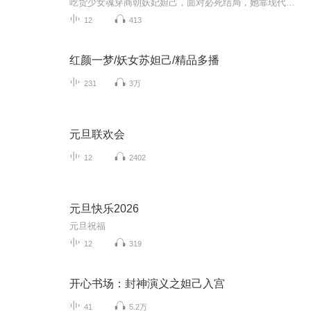
吃货少女魂穿商朝妖妃妲己，面对必死结局，她靠现代厨艺逆袭！发明米粉、火腿、白酒，用美食化解危机，从“祸国妖妃”变商国外交名片。与伯邑考篝火夜话互生情愫，和帝辛从拔吊无情到因孕宠妻。明知姬发将灭商，她仍以美食智斗，试图改写历史。牧野之战后...
12
413
红颜一梦/妖女苏妲己/精品多播
231
3万
元旦联欢会
12
2402
元旦快乐2026
元旦祝福
12
319
开心书场：封神演义之妲己入宫
41
5.2万