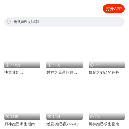
打开APP
元旦妲己皮肤碎片
57.6万
6.8万
7532
快穿苏妲己
封神之我是苏妲己
快穿之妲己的任务
1489
1454
795
厨神妲己求生指南
潮剧-妲己乱zhòu纣
厨神妲己求生指南