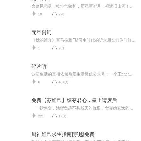
命途风霜尽，乾坤气象和，历添新岁月，福满旧山河！龙蛇交替，迎接全新的2025！
10
278
元旦贺词
《我的简介》喜马拉雅FM司南时代的听众朋友们你们好，首先非常感谢大家一直以来对司南时代的支持，为我们的进步提供宝贵的意见。马上我们将迎来2018年，在新的一年里我们会更加用心的给大家准备优秀的作品，2018我们一同进步。为了感谢大家长久以来的支持...
1
781
碎片听
认清生活的真相依然热爱生活微信公众号：一个王北北V：30309625
6
46.6万
免费【苏妲己】媚夺君心，皇上请废后
一朝惊变，她背负起不共戴天的仇恨，舍弃她安逸的生活，以及记忆中的少年，走向了敌人的怀抱。时间可以改变一切，内心的仇恨也许也会因时光的流逝而渐渐淡忘。当前方的消息再度传来时，她才如梦初醒。从此她发誓必定要误了他这江山。 造鹿台，建...
221
1.8万
厨神妲己求生指南|穿越|免费