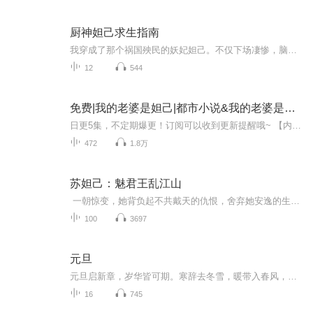
厨神妲己求生指南
我穿成了那个祸国殃民的妖妃妲己。不仅下场凄惨，脑袋还被挂在城门示众。好在这一次我自带厨神属性，没有什么仇恨是一顿火锅解决不了的。如果不行，就两顿
12
544
免费|我的老婆是妲己|都市小说&我的老婆是妲己&方恨晚
日更5集，不定期爆更！订阅可以收到更新提醒哦~ 【内容简介】 快递小哥方寒，平凡生活一朝逆转。误入神秘少女魏雪莹的世界，她是上古九尾天狐，赠予他《九阳天决》。一场离奇命案，莹莹奶奶的惨死，将他推向漩涡。底层快递员的目标，从此转变：揭开命案谜...
472
1.8万
苏妲己：魅君王乱江山
一朝惊变，她背负起不共戴天的仇恨，舍弃她安逸的生活，以及记忆中的少年，走向了敌人的怀抱。时间可以改变一切，内心的仇恨也许也会因时光的流逝而渐渐淡忘。当前方的消息再度传来时，她才如梦初醒。从此她发誓必定要误了他这江山。 造鹿台，建酒...
100
3697
元旦
元旦启新章，岁华皆可期。寒辞去冬雪，暖带入春风，旧岁遗憾随烟散。愿新年有光有暖，万事顺意，岁岁胜今朝。
16
745