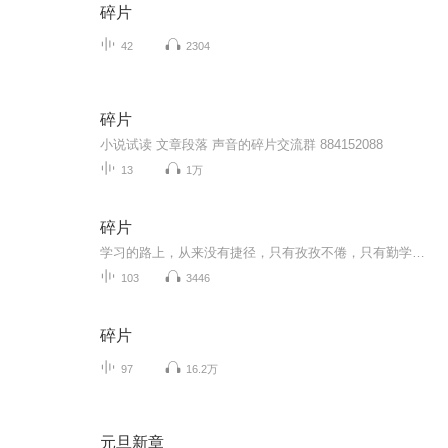
碎片
42
2304
碎片
小说试读 文章段落 声音的碎片交流群 884152088
13
1万
碎片
学习的路上，从来没有捷径，只有孜孜不倦，只有勤学苦练。这些都将被我记录。
103
3446
碎片
97
16.2万
元旦新章