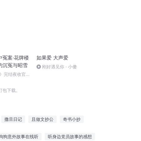
中冤案·花牌楼
如果爱 大声爱
的沉冤与昭雪
刚好遇见你 · 小傻
》完结夜收官，
！
打包下载。
撒旦日记
且做文抄公
奇书小抄
那些日子
名为撒旦
我真没想做文抄公
狗狗意外故事在线听
听身边党员故事的感想