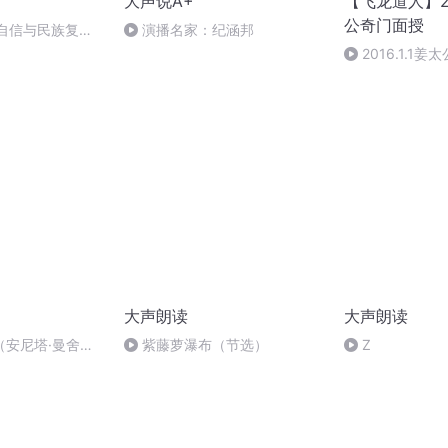
大声说A+
【飞龙道人】2
公奇门面授
化自信与民族复
演播名家：纪涵邦
年10月21日
2016.1.1
集
大声朗读
大声朗读
（安尼塔·曼舍
紫藤萝瀑布（节选）
Z