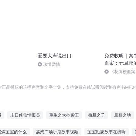
爱要大声说出口
免费收听｜案
血案：元旦夜
珍惜爱情
《花牌楼血案
案中冤案终落幕
含正品授权的连播声音和文字全集，支持免费在线试听阅读和有声书MP3
报
末日修仙情报员
重生之大抄袭王
撒旦之子
旦暮之地
女权世界的文抄公
诸天抄文人
最强撒旦
在异世界抄书的
锻炼宝宝的什么
荔湾广场听鬼故事视频
宝宝励志故事在线听