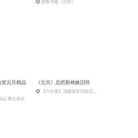
踏春寻暖（完结）
哈哈笑元旦精品
《元旦》总把新桃换旧符
【六年级】汤姆索亚历险记
（节选）
郑福山 窦公训女