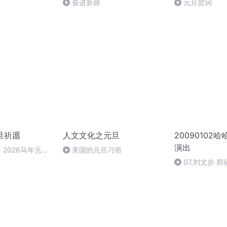
奋进新旅
元旦贺词
旦祈愿
人文文化之元旦
20090102
演出
2026马年元旦
美国的元旦习俗
07.刘文步 