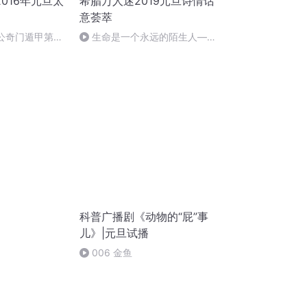
016年元旦太
希腊万人迷2019元旦诗情话
意荟萃
姜太公奇门遁甲第一
生命是一个永远的陌生人——
作者：顾瑞荣，朗读：顾瑞荣
科普广播剧《动物的“屁”事
儿》|元旦试播
006 金鱼