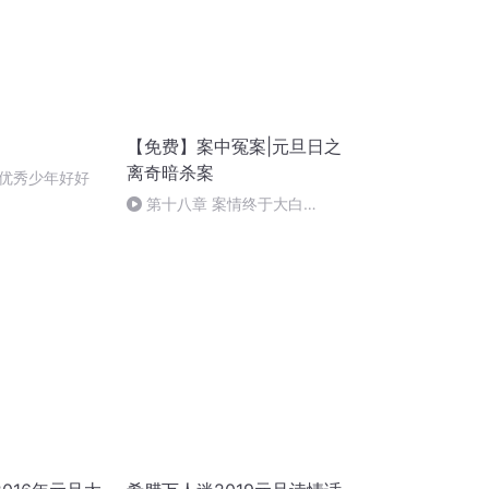
【免费】案中冤案|元旦日之
离奇暗杀案
优秀少年好好
第十八章 案情终于大白
（三）