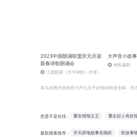
2023中国朗诵联盟庆元旦迎
大声音小故事
新春诗歌朗诵会
神医扁鹊
江霞朗诵《无字碑歌》作者：
静水流深
喜马拉雅为您推荐大声元旦手抄报的精选专辑，包
重生情报之王
重生好人有好
您是不是在找：
情报天下
撒旦之书世界末日
开天辟地故事在线听
听故事
最新搜索推荐：