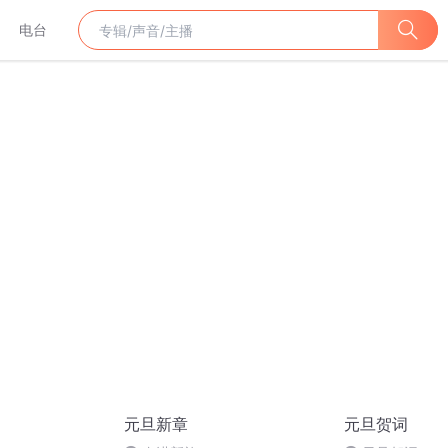
电台
元旦新章
元旦贺词