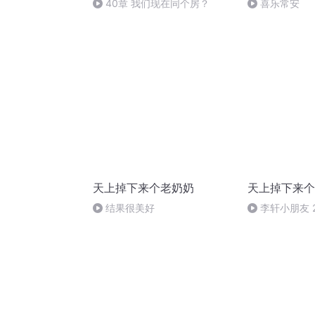
40章 我们现在同个房？
喜乐常安
天上掉下来个老奶奶
天上掉下来个
结果很美好
李轩小朋友 2
下午3:21