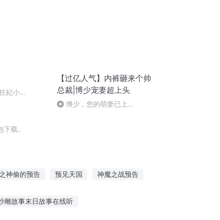
【过亿人气】内裤砸来个帅
总裁|博少宠妻超上头
狂妃小
，不久后上，免
博少，您的萌妻已上
钩-631（大结局）
包下载。
之神偷的预告
预见天国
神魔之战预告
暮之地
告别世界
最强撒旦
伊旦之书
沙雕故事末日故事在线听