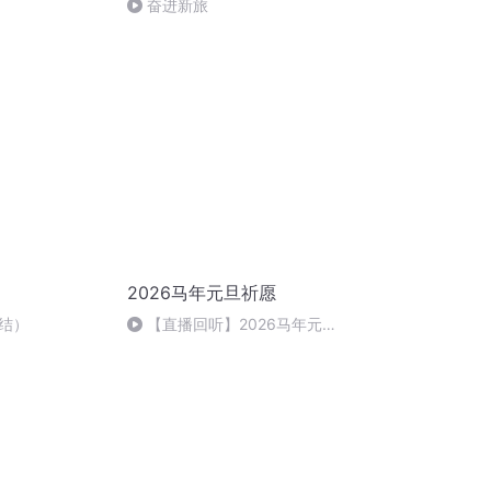
奋进新旅
2026马年元旦祈愿
结）
【直播回听】2026马年元旦
祈愿