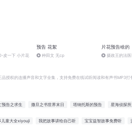
预告 花絮
片花预告啥的
0-皮一下 小片花
种田文 无cp
摄政王的法医
demo【制作中
费免费免费哟】
正品授权的连播声音和文字全集，支持免费在线试听阅读和有声书MP3打
亡预告之求生
撒旦之书世界末日
塔纳托斯的预告
星海侦探所
告修仙传
撒旦日记
撒旦之子
异之预告
死神预告
旦
儿童大全xiyouji
我把故事讲给自己听
宝宝益智故事免费听