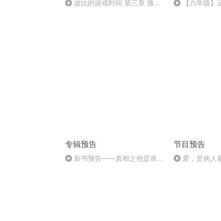
波比的游戏时间 第三章 微电
【六年级】
影:[玩具粉粹机]预告（一）
（节选）
专辑预告
节目预告
新书预告——真相之他是谁片
爱，是病人最
花
的恋爱 我的文