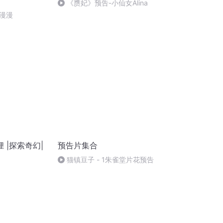
《赝妃》预告-小仙女Alina
漫漫
 |探索奇幻|
预告片集合
猫镇豆子 - 1朱雀堂片花预告
）