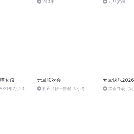
240集
元旦贺词
喵女孩
元旦联欢会
元旦快乐2026
021年2月23日
相声片段--曾健 孟小冬
踏春寻暖（完