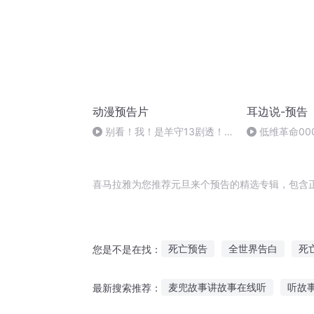
动漫预告片
耳边说-预告
别看！我！是羊守13剧透！
低维革命00
嘘——闭上眼，打开耳朵！ #喜
羊羊与灰太狼之破界山海诀
喜马拉雅为您推荐元旦来个预告的精选专辑，包含
死亡预告
全世界告白
死
您是不是在找：
告别爱人
生命的告白
不
麦兜故事讲故事在线听
听故事
最新搜索推荐：
名为撒旦