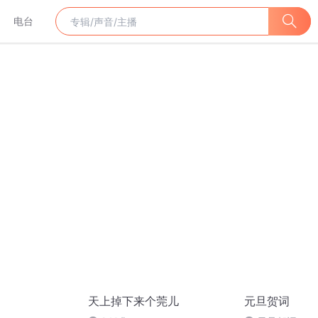
电台
天上掉下来个莞儿
元旦贺词