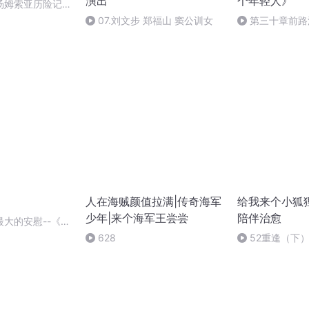
演出
个年轻人》
汤姆索亚历险记
07.刘文步 郑福山 窦公训女
第三十章前路
人在海贼颜值拉满|传奇海军
给我来个小狐狸
少年|来个海军王尝尝
陪伴治愈
大的安慰--《我
学》预告
628
52重逢（下