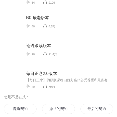
64
2196
B0-最老版本
40
4.8万
论语跟读版本
20
21.4万
每日正念2.0版本
【每日正念】的原版课程由西方当代备受尊重和最富有经验的两位正念老师杰克·康菲尔德和塔拉·布拉赫精心制作和设计，科学、严谨、层层递进。两位老师合计拥有超过80年的冥想练习经验，他们通过40天每天15-20分钟的课程设计，循序渐进地教授我们如何开始并建立良好的正念冥想习惯。该课程中文版由加州健康研究院引进并翻译，念念仅用来个人练习和成长，因此念念录制的此系列音频仅供热爱正念冥想的朋友们个体练习使用，也请大家勿用于商业，感谢！
40
7974
您是不是在找：
魔道契约
撒旦的契约
最后的契约