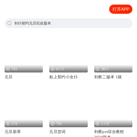
打开APP
剑仆契约元旦狂欢版本
745
6173
3851
元旦
粘上契约小女仆
剑桥二版本 1级
278
781
3.3万
元旦新章
元旦贺词
剑桥pet综合教程