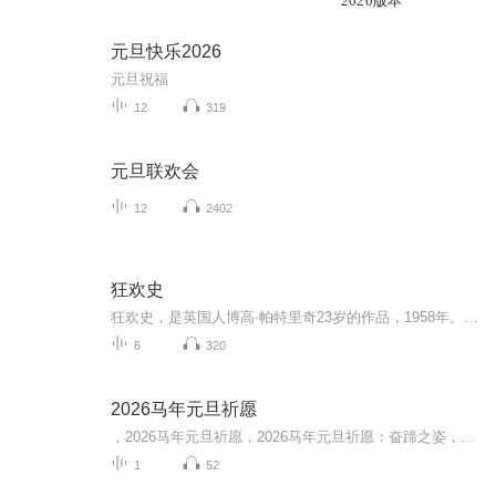
2020版本
元旦快乐2026
元旦祝福
12
319
元旦联欢会
12
2402
狂欢史
狂欢史，是英国人博高·帕特里奇23岁的作品，1958年。中文版由上海译文出版社出版。
6
320
2026马年元旦祈愿
，2026马年元旦祈愿，2026马年元旦祈愿：奋蹄之姿，赴时代之约我祈愿，2026年的中国 山河锦绣，繁荣昌盛。我祈愿，2026年的每个奋斗者，都能策马扬鞭，不负韶华。我祈愿，2026年的情感世界，温暖纯粹 情谊绵长。我祈愿，，2026年的我们，心怀热爱，向阳而...
1
52