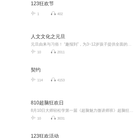
123狂欢节
1
402
人文文化之元旦
元旦由来与习俗！ “趣报到”，为3~12岁孩子提供全面的通识知识系列课程。让孩子广泛接触通识教育，掌握更全面的天文，历史，地理，艺术，生活及科普知识。找到兴趣，快乐成长！...
10
2011
契约
114
4153
810超脑狂欢日
8月10日大师轻松学第一届《超脑魅力微讲师班》超脑狂欢日，波霸文峰教练携手超脑魅力微讲师们，12位讲师12个主题，一起分享生命的感动 。
10
3031
123狂欢活动