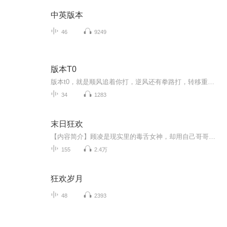
中英版本
46
9249
版本T0
版本t0，就是顺风追着你打，逆风还有拳路打，转移重要矛盾接着打，身后还有一群沸羊羊更跟追着你咬，当你踩上这些狗屎懊悔不已时想抽脚发现鞋子已经粘上了，不可被定义，不可名其状的狗屎。
34
1283
末日狂欢
【内容简介】顾凌是现实里的毒舌女神，却用自己哥哥的形象进入游戏，成为了全息网游界的大神。她是《末日狂欢》的第一批玩家，在未缩减职业前，选择了绝版职业城管。她的队伍是出了名的土匪帮，她的基友是出了名的不正常。她叫墨三千，是这款末世游戏里开...
155
2.4万
狂欢岁月
48
2393