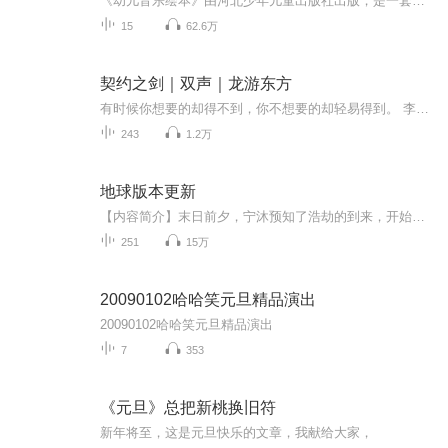
《幼儿音乐绘本》由河北少年儿童出版社出版，是一套让3-6岁幼儿体会古典音乐的故事绘本。丛书包括《动物狂欢节》《胡桃夹子》《魔笛》《彼得与狼》。孩子们可以一边阅读有趣的故事，一边聆听大师的杰作。没有复杂的乐理知识，孩子更容易产生直观的体验。孩...
15
62.6万
契约之剑｜双声｜龙游东方
有时候你想要的却得不到，你不想要的却轻易得到。 李天书本是秀才应该命中状元，却无意之间成为修真界最强王者。 别人的师傅都是人，而他的师傅却是一条狗； 别人都是靠自己，而他却是三寸不烂之舌走遍天下； 别人都是努力吃苦修炼，而他却是被迫活下去修...
243
1.2万
地球版本更新
【内容简介】末日前夕，宁沐预知了浩劫的到来，开始着手准备。因为有梦境提醒，大多数人只能参加一次的末日预选，他参加了三次，终于拿到了神纽“离光”，以及最高的“第四境位”，拥有了末日保命的本钱。二十天后，天空幽暗，大地摇晃，城中灯火骤灭，高...
251
15万
20090102哈哈笑元旦精品演出
20090102哈哈笑元旦精品演出
7
353
《元旦》总把新桃换旧符
新年将至，这是元旦快乐的文章，我献给大家，