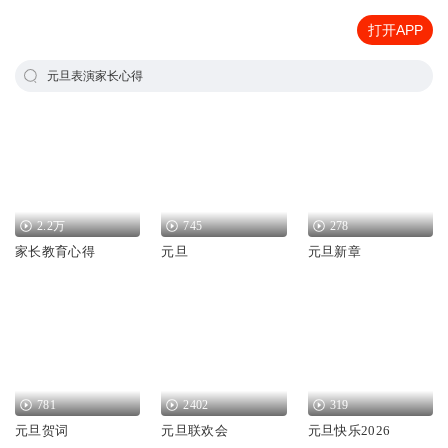
打开APP
元旦表演家长心得
2.2万
745
278
家长教育心得
元旦
元旦新章
781
2402
319
元旦贺词
元旦联欢会
元旦快乐2026