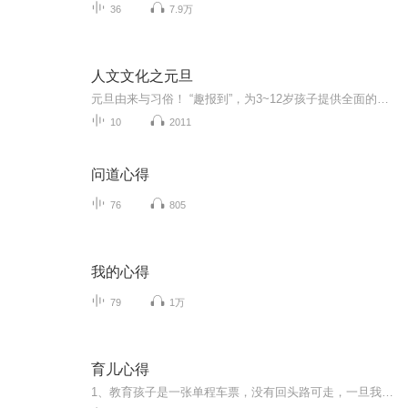
36
7.9万
人文文化之元旦
元旦由来与习俗！ “趣报到”，为3~12岁孩子提供全面的通识知识系列课程。让孩子广泛接触通识教育，掌握更全面的天文，历史，地理，艺术，生活及科普知识。找到兴趣，快乐成长！...
10
2011
问道心得
76
805
我的心得
79
1万
育儿心得
1、教育孩子是一张单程车票，没有回头路可走，一旦我们做错了，错过了，真的连改正错误的机会都没有啊！2、任何成功都无法弥补教育孩子的失败！3、孩子就是摄像机，把看到、听到、摸到、闻到、尝到、感觉到的一切记录下来，存在他的潜意识里，构成他人格的基础，可能影响他的一生。4、语言是真实的存在，孩子是爸爸妈妈用语言塑造出来的，为人父母，不可不慎。...