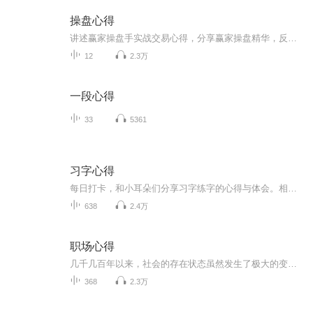
操盘心得
讲述赢家操盘手实战交易心得，分享赢家操盘精华，反思自我操作差距，最终达到知行合一、止于至善的赢家境界。微信公众号：qhyj 微信号：qhyjfm 主播：心兰。
12
2.3万
一段心得
33
5361
习字心得
每日打卡，和小耳朵们分享习字练字的心得与体会。相互打气，让我们一起在书法道路上继续前行。
638
2.4万
职场心得
几千几百年以来，社会的存在状态虽然发生了极大的变化，但是“竞争”的生态环境却从未改变。当年有初生牛犊，如今有职场菜鸟；古代有君王臣子，现代有老板员工。本质上来说，我们跟原始社会狩猎的祖先没什么区别，都要凭自己的本事，谋一份生活。但是，许多人的“本事”在和风、温室里消耗殆尽，丧失了最原始的野生状态，也就丧失了最关键的“竞争力”。无论谈情说爱还是升职加薪，没有搞不定的事情，只有用不对的技巧。智商决定走多快，情商决定走多远，用高情商点亮你的人生。职场心得，经常更新，欢迎收...
368
2.3万