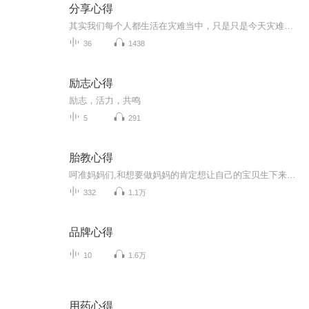
分享心得
其实我们每个人都生活在灾难当中，只是只是今天灾难还没有发生而已，生命在于运动生命在于健康，希望我们从今天开始继续保持健康开始注重运动这一对生命有着重大意义的活动，最后祝愿大家都能幸福安康，生活平平稳稳事业步步顺心。欢迎各位共勉
36
1438
励志心得
励志，活力，共鸣
5
291
胎教心得
呵准妈妈们,和想要做妈妈的肯定想让自己的宝贝生下来就聪明、可爱,与众不同吧,不防试试这套胎教吧,用喇叭将简单的讲话声、笑声、歌声传入子宫内。他坚信经过这种胎教，孩子出生后在学习上对知识容易理解吸收，
332
1.1万
品牌心得
10
1.6万
用药心得