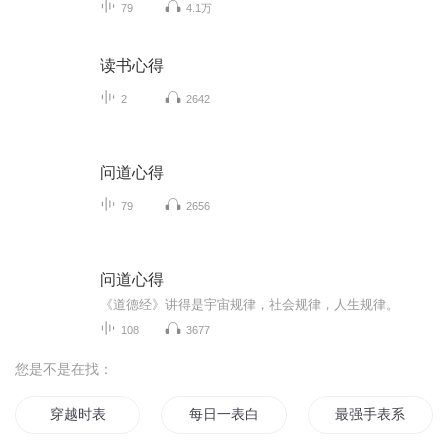
79
4.1万
读书心得
2
2642
问道心得
79
2656
问道心得
《道德经》讲得是宇宙规律，社会规律，人生规律。
108
3677
您是不是在找：
穿越时表
每日一表白
最强手表系统