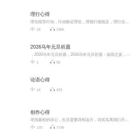
理行心得
理论指导行动，行动验证理论，理德行德俱足，理行合一。
14
1464
2026马年元旦祈愿
，2026马年元旦祈愿，2026马年元旦祈愿：奋蹄之姿，赴时代之约我祈愿，2026年的中国 山河锦绣，繁荣昌盛。我祈愿，2026年的每个奋斗者，都能策马扬鞭，不负韶华。我祈愿，2026年的情感世界，温暖纯粹 情谊绵长。我祈愿，，2026年的我们，心怀热爱，向阳而...
1
52
论语心得
14
473
创作心得
寻找最初的诗心，生活需要诗和远方，诗其实离我们不远，它就在我们的生活里，当时由不敢写刘三姐到后来主动写刘三姐，这是我自己的一次锐变，当时最担心的是怕自己无法超越经典，到后来自信满满地认为自己就是经典，真得还得感谢一直以来支持我的人，让我在创作这条路上越走越远，敢写刘三姐得感谢两个人，那就是我们的大当家秦总，还有我们的二当家唐总，他们给我支付了第一笔在刘三姐创作上的第一笔路费，虽然不多，但是让我鼓起勇气潜行，我会把最近创作的《不一样的刘三姐》电视剧本的心得和大家一起分享，希望大...
170
7739