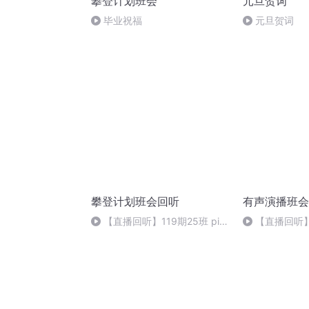
攀登计划班会
元旦贺词
毕业祝福
元旦贺词
攀登计划班会回听
有声演播班会
【直播回听】119期25班 pia
【直播回听】
戏