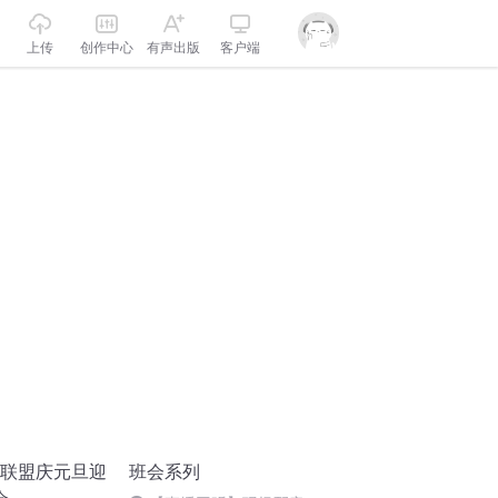
上传
创作中心
有声出版
客户端
诵联盟庆元旦迎
班会系列