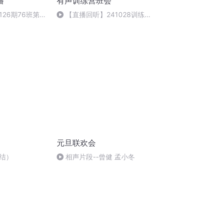
播
有声训练营班会
26期76班第三
【直播回听】241028训练营
pia戏二
元旦联欢会
结）
相声片段--曾健 孟小冬