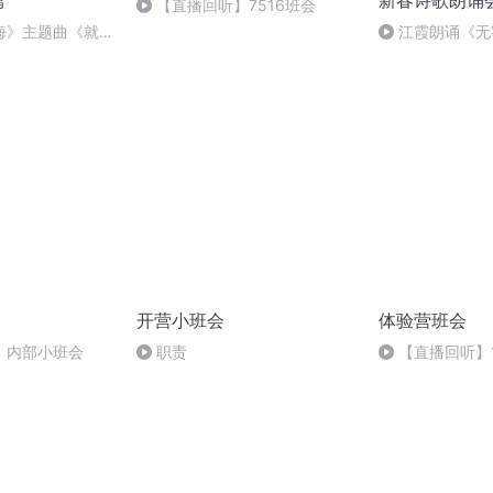
篇
新春诗歌朗诵
【直播回听】7516班会
海》主题曲《就是
江霞朗诵《无
静水流深
开营小班会
体验营班会
】内部小班会
职责
【直播回听】