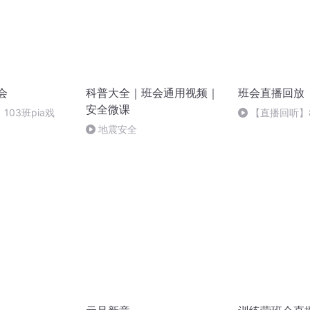
会
科普大全｜班会通用视频｜
班会直播回放
安全微课
103班pia戏
【直播回听】
会
地震安全