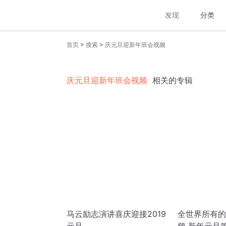
发现
分类
>
>
首页
搜索
庆元旦迎新年班会视频
庆元旦迎新年班会视频
相关的专辑
马云励志演讲喜庆迎接2019
全世界所有的