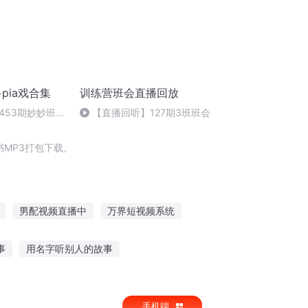
pia戏合集
训练营班会直播回放
453期妙妙班小
【直播回听】127期3班班会
MP3打包下载。
男配视频直播中
万界短视频系统
笔频传奇
我在异界刷视频
事
用名字听别人的故事
故事在线听
听老板的故事来的
手机端