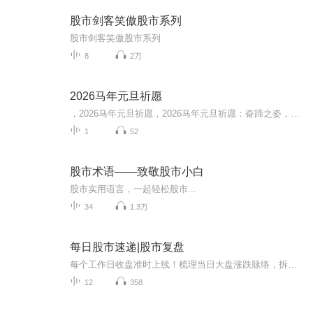
股市剑客笑傲股市系列
股市剑客笑傲股市系列
8
2万
2026马年元旦祈愿
，2026马年元旦祈愿，2026马年元旦祈愿：奋蹄之姿，赴时代之约我祈愿，2026年的中国 山河锦绣，繁荣昌盛。我祈愿，2026年的每个奋斗者，都能策马扬鞭，不负韶华。我祈愿，2026年的情感世界，温暖纯粹 情谊绵长。我祈愿，，2026年的我们，心怀热爱，向阳而...
1
52
股市术语——致敬股市小白
股市实用语言，一起轻松股市...
34
1.3万
每日股市速递|股市复盘
每个工作日收盘准时上线！梳理当日大盘涨跌脉络，拆解板块轮动、热点机遇与潜藏风险；客观复盘盘面信号，理性推演后市潜在走势。不制造焦虑、不鼓吹暴富，用清晰易懂的视角读懂股市行情。收盘一刻钟，带你吃透全天市场，为下一交易日做好准备。⚠️风险提...
12
358