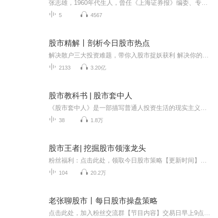
张志雄，1960年代生人，曾任《上海证券报》编委、专题部主任；华夏证券研究所副所长；上海有线电视台财经频道总监和《财经时报》副总编，2002年创办《科学与财富》，任主编。一段作者亲身体验的历史，呕心沥血之作，忠实再现了中国股市的动荡与荒诞，虽然是十年前的往事，今天仍在继续……
5
4567
股市精解丨剖析今日股市热点
解决散户三大投资难题，带你入股市捉妖获利 解决你的市场困惑，解决你的选股困惑，解决你的买卖困惑 。每个交易日早晨5点：早盘精解，热点资讯解读+机会前瞻每个交易日下午6点：收盘精解，寻找好股踪迹+独特技术常阳君简介现任湖北卫视财经栏目特约嘉宾，...
2133
3.20亿
股市教科书 | 股市套中人
《股市套中人》是一部描写普通人投资生活的现实主义力作，在本书中你会发现自己的影子。小说以官场、情场、股场为背景，以股市投资为主线，描绘了在全民炒股浪潮下芸芸众生为了追求财富增值所付出的惨痛代价，揭示了人生无常和社会黑幕。这是本股海淘金者...
38
1.8万
股市王者| 挖掘股市领涨龙头
粉丝福利：点击此处，领取今日股市策略【更新时间】每周一至周五早间09：00【早评】每周一至周五晚间17：30【晚评】【内容简介】【早评】梳理晚间重要消息，挖掘潜在机会【晚评】梳理当天盘面热点，捕捉领涨龙头【主播简介】王亚斌——金融科班出身，具备...
104
20.2万
老张聊股市丨每日股市操盘策略
点击此处，加入粉丝交流群【节目内容】交易日早上9点，研判当天行情走势交易日晚5点半，挖掘明日领涨龙头【主播简介】张汇——稳健复利型实战派，复旦大学经济学硕士，第一财经等节目特邀嘉宾。具有扎实的理论功底和丰富的实战经验，曾在雪球网建立公开组...