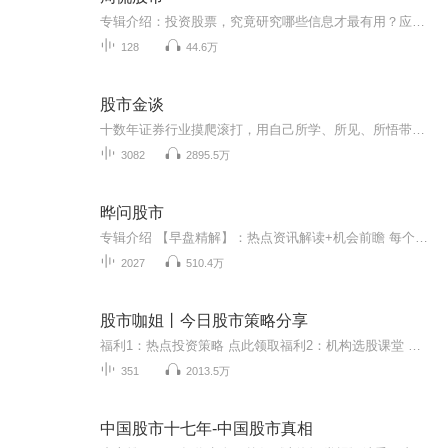
专辑介绍：投资股票，究竟研究哪些信息才最有用？应该是下面这些：对于市场拐点的判断：当每个重要市场拐点来临时，你必须要有所感知。对最新盘面变化的跟踪：若盘面变化了，则可能影响我们的持仓，也要跟随调动应对。板块热点的发觉：最具爆发性的趋势机...
128
44.6万
股市金谈
十数年证券行业摸爬滚打，用自己所学、所见、所悟带你用另一种角度来看待市场。投顾姓名：殷文涛投顾执业资格编号：S 0130615110003本平台所提供的观点仅供参考，不构成任何投资建议，投资者据此操作，风险自担。投资有风险，入市需谨慎！
3082
2895.5万
晔问股市
专辑介绍 【早盘精解】：热点资讯解读+机会前瞻 每个交易日早上07:00【收盘精解】：寻找牛股踪迹+独特技术解盘 每个交易日下午17:50【策略研报】：紧跟趋势，寻找机会，做好埋伏 不定期更新主播--张晔现任湖北卫视财经栏目特约嘉宾，曾任 《CCTV证券资讯频...
2027
510.4万
股市咖姐丨今日股市策略分享
福利1：热点投资策略 点此领取福利2：机构选股课堂 点此加入【专辑简介】分享有价值的市场资讯，以及资金最新动向，结合我10多年专业的操盘经验，帮助大家梳理当天选股思路，把握投资机会【更新时间】每个交易日早间09：00【早评】每个交易日晚间17：30【...
351
2013.5万
中国股市十七年-中国股市真相