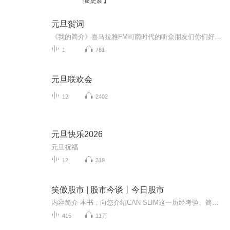
假更新】
元旦贺词
《我的简介》喜马拉雅FM司南时代的听众朋友们你们好，首先非常感谢大家一直以来对司南时代的支持，为我们的进步提供宝贵的意见。马上我们将迎来2018年，在新的一年里我们会更加用心的给大家准备优秀的作品，2018我们一同进步。为了感谢大家长久以来的支持...
1
781
元旦联欢会
12
2402
元旦快乐2026
元旦祝福
12
319
笑傲股市 | 股市今谈丨今日股市
内容简介 本书，向您介绍CAN SLIM这一历经考验、简易可行和以真实情况为依据得出的方法。该方法包含买入和卖出规则，这些规则都是通过对上半个世纪以来每一年最赚钱股票的深入分析中得出的。本书第四版，能够给你如下教益：一、久经考验的能够找到尚未大...
415
11万