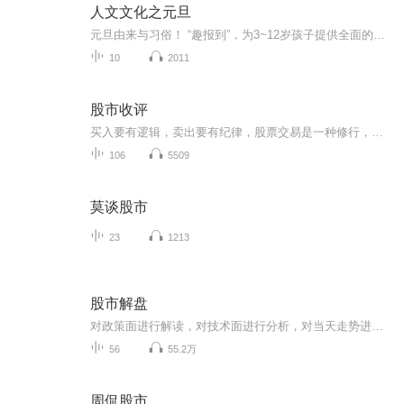
人文文化之元旦
元旦由来与习俗！ “趣报到”，为3~12岁孩子提供全面的通识知识系列课程。让孩子广泛接触通识教育，掌握更全面的天文，历史，地理，艺术，生活及科普知识。找到兴趣，快乐成长！...
10
2011
股市收评
买入要有逻辑，卖出要有纪律，股票交易是一种修行，当一切事物的运行轨迹都按照你所预测的在上演，我愿与你在股市中晨钟暮鼓，笑谈风华。节目介绍：每日对大盘进行点评，以及热点板块的投资逻辑，每周会分享一些免费短线金股，对时事热点进行深度剖析，把...
106
5509
莫谈股市
23
1213
股市解盘
对政策面进行解读，对技术面进行分析，对当天走势进行分类，对未来股市做出预判！
56
55.2万
周侃股市