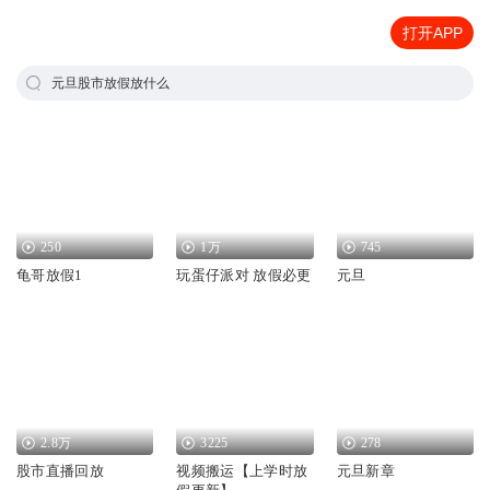
打开APP
元旦股市放假放什么
250
1万
745
龟哥放假1
玩蛋仔派对 放假必更
元旦
2.8万
3225
278
股市直播回放
视频搬运【上学时放
元旦新章