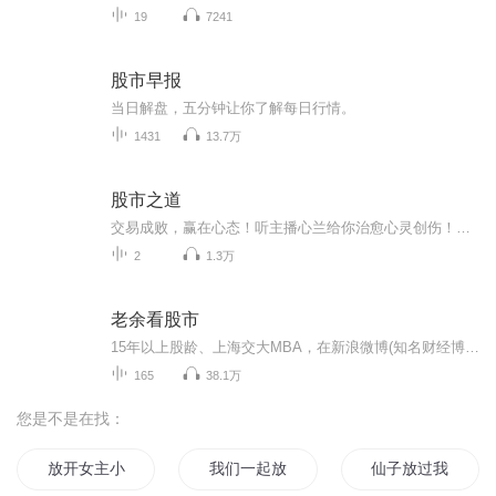
19
7241
股市早报
当日解盘，五分钟让你了解每日行情。
1431
13.7万
股市之道
交易成败，赢在心态！听主播心兰给你治愈心灵创伤！微信公众号：qhyj 微信号：qhyjfm 主播：心兰。
2
1.3万
老余看股市
15年以上股龄、上海交大MBA，在新浪微博(知名财经博主、头条文章作者、微博签约自媒体）、微信公众号、雪球、摩尔金融、头条号等各大平台上开设有“老余看股市”的同名专栏，现累计阅读量超过1000万，专注于宏观经济、精选个股的解析，及炒股技巧、价值投...
165
38.1万
您是不是在找：
放开女主小可爱
我们一起放手
仙子放过我