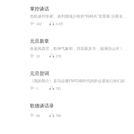
掌控谈话
危机谈判专家、谈判领域少有的“特种兵”克里斯·沃斯全面总结了20余年的实战经验。他将从生死一线的实际案例中总结出的谈话技巧和策略倾囊相授：从战胜哈佛大学教授的10条谈话技巧，到浓缩到1页纸的精华版谈话清单，都在这本书中。 学会这些策略和技巧，你可以掌握谈话的主动权。本书实现了从实践到理论再到实践的两次飞跃。从生死一线的实战谈判入手，引出掌控谈话的策略和技巧， 终又落实到每个人日常生活中的真实场景。说服前领导同意调岗、让老板心甘情愿为你加薪、以什么都不用做的方式拿到 优价格……生活本身就是一场又一场谈话，需要我们全力以赴。 本书的谈话技巧定能祝你成功，作者克里斯·沃斯创造出任何时刻都有效的语言模式。 掌控谈话，才能掌控人生。没看这本书之前，千万别开口！"......
102
3.4万
元旦新章
命途风霜尽，乾坤气象和，历添新岁月，福满旧山河！龙蛇交替，迎接全新的2025！
10
278
元旦贺词
《我的简介》喜马拉雅FM司南时代的听众朋友们你们好，首先非常感谢大家一直以来对司南时代的支持，为我们的进步提供宝贵的意见。马上我们将迎来2018年，在新的一年里我们会更加用心的给大家准备优秀的作品，2018我们一同进步。为了感谢大家长久以来的支持...
1
781
歌德谈话录
58
780