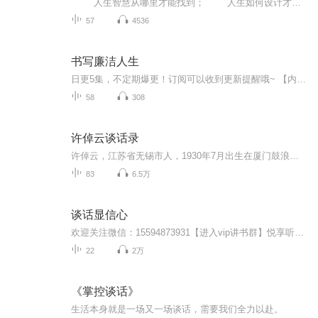
人生智慧从哪里才能找到； 人生如何设计才是明智之举； 什么是内心强大； 如何才能获得真正的成功？ 这是一本很接地气的哲学书，以对话体呈现作者对宇宙、历史与自我的思考。这是一本当下汉...
57
4536
书写廉洁人生
日更5集，不定期爆更！订阅可以收到更新提醒哦~ 【内容简介】 《书写廉洁人生》既是一本书，也是一本廉政教材，阐述了夏国中对当前党风廉政建设认识和观点。书中的八个廉政板块，内容丰富，可读性很强，既有传统文化方面的，也有形势分析方面的；既有...
58
308
许倬云谈话录
许倬云，江苏省无锡市人，1930年7月出生在厦门鼓浪屿，匹兹堡大学荣休教授、台湾中央研究院院士。 [13] 1953年毕业于台湾大学史学系，1956年获文科硕士学位，后入芝加哥大学进修，1962年毕业于芝加哥大学，获人文科学哲学博士学位。曾任台湾大学历史系教授...
83
6.5万
谈话显信心
欢迎关注微信：15594873931【进入vip讲书群】悦享听vip学习群，每天10分钟，唤醒你的商业智慧和生命能量！耶格系统的使命在于帮助人们实现在家庭，生意，人际关系，健康，心理，精神六个生活的主要方面都得到平衡协调的发展！ 我们的目标是要在15年的时间...
22
2万
《掌控谈话》
生活本身就是一场又一场谈话，需要我们全力以赴。