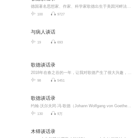
德国著名思想家、作家、科学家歌德出生于美因河畔法兰克福，他是魏玛的古典主义最著名的代表。著有《少年维特之烦恼》、《浮士德》等名著。歌德不仅在文学上有巨大影响，在自然科学、近代西方思想史上都有很大的影响，是了解德国及欧洲文学史、思想史的关...
100
9727
与病人谈话
19
693
歌德谈话录
2018年在春之谷的一年，让我对歌德产生了很大兴趣，歌德不只是文学家，他还在很多领域有很大成就，歌德色彩、歌德观察，他在世界史上的地位是有分量的，我目前主要是想了解歌德色彩理论和歌德观察，其实不管做什么都是一个把注意力注入进去的过程，注入进...
98
5451
歌德谈话录
约翰·沃尔夫冈·冯·歌德（Johann Wolfgang von Goethe，1749年8月28日—1832年3月22日），出生于美因河畔法兰克福，德国著名思想家、作家、科学家，他是魏玛的古典主义最著名的代表。而作为诗歌、戏剧和散文作品的创作者，他是最伟大的德国作家之一，也...
130
9万
木铎谈话录