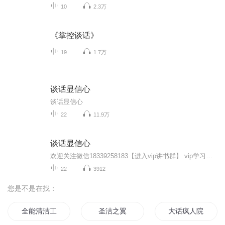
10
2.3万
《掌控谈话》
19
1.7万
谈话显信心
谈话显信心
22
11.9万
谈话显信心
欢迎关注微信18339258183【进入vip讲书群】 vip学习群，每天10分钟，唤醒你的商业智慧和生命能量！ 《谈话显信心》是一本实事求是、针对真实世界的"社会对话"训练手册.它是针对每个人的现实需要而写成的书。通过阅读，你会变得充满信心，你能够学会与人沟通的技巧并理解人性的规律，你会化恐惧为信心，并学会下列事项: 消除被拒绝的恐惧。 很快和别人建立和谐的关系。 不是只解答问题，要以问题回应疑问或质疑。 成为世上最杰出的"冷接触"(陌生接触)专家。 充满信心地体现出七个珍贵的谈话原则。 提升你互动的技巧以建立更好的人际关系。 轻松问答人们提出的有关这个生意的38条棘手疑问。 从根本上提升你的影响力。 美国 英特莱德培训体系又称 耶格系统由耶格和领导下的独立生意拥有人于1973年建立，在全世界50多个国家和地区为数百万人提供有关商业运作，经济管理，生活家庭等各个方面的资讯和培训，使成千上万的人获得事业家庭的双丰收。 美国英特莱德是全球著名教育培训机构，专门研究信息化时代应如何正确的思考和创业，为希望创业的家庭和个人提供2－5年的事业规划，并帮助他们实现。一个百万富翁的摇篮，一所没有围墙的大学，聆听世界上成功者们的智慧和宝贵经验。 我们提供对社群运作方法有想法的朋友链接导师。
22
3912
您是不是在找：
全能清洁工
圣洁之翼
大话疯人院