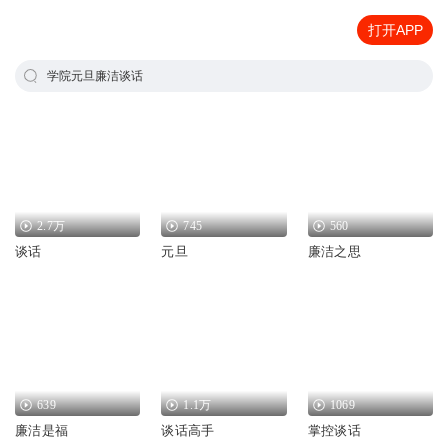
打开APP
学院元旦廉洁谈话
2.7万
745
560
谈话
元旦
廉洁之思
639
1.1万
1069
廉洁是福
谈话高手
掌控谈话