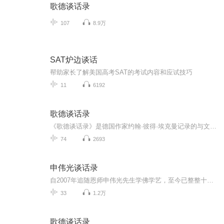
歌德谈话录
107
8.9万
SAT炉边谈话
帮助家长了解美国高考SAT的考试内容和应试技巧
11
6192
歌德谈话录
《歌德谈话录》是德国作家约翰·彼得·埃克曼记录的与文学巨匠歌德晚年对话的珍贵文献，首次出版于1836年，这部作品以其独特的视角和深刻的见解，成为理解歌德思想与人格的重要窗口。埃克曼作为歌德晚年的密友和助手，从1823年开始记录与歌德的日常交流，...
74
2693
申伟光谈话录
自2007年追随恩师申伟光先生学佛学艺，至今已整整十余年。 先生是一位真正的艺术家，从艺四十多年，初心不改，誓愿当一个真正纯粹的艺术家，一心为艺术、为真理，不惜生命为之奋斗。先生自90年代开始修学佛法，诚敬而谦卑，以菩提心为本，主修净土法门。课徒授艺以来，更是以身作则，持戒念佛，发大愿力，上求下化，自度度他。 白驹过隙，人生几何？若非先生十余年来身体力行，以一颗至诚之心，与我们心心互印，心心互感，我们又岂能学佛从艺，走上这条光明大道！而先生自始至终赤心一片...
33
1.2万
歌德谈话录