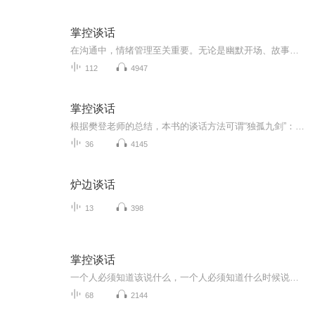
掌控谈话
在沟通中，情绪管理至关重要。无论是幽默开场、故事引导还是身体语言表达，都需根据场景与对象灵活运用。生气时谈话虽充满挑战，但通过自我调节与换位思考，可将负面情绪转化为建设性对话。掌握这些技巧，能让交流更加高效和谐。
112
4947
掌控谈话
根据樊登老师的总结，本书的谈话方法可谓“独孤九剑”： 第一剑：重复对方的话。 重复最后的2到3个单词，可以无意识中构建相互信任的关系，从而得到大量信息。 第二剑：深夜电台主持人的声音。 用缓慢而降调的语音说话，可以营造安全的对话氛围。 第三剑：标注对方的情绪。 使用同理心，把对方的情绪用语言表达给他听，可以迅速地拉近距离。 第四剑：拔刺。 把可能对你的指控先讲出来，把自己说的不是人，这样才能释放对方心里的膈应和刺痛，局面为之一新！ 第五剑：让对方说不。 说“不”可以给他掌控感，让他觉得自己在掌管谈话，从而让讨论更加热烈。 第六剑：引导对方说出：你说得对。 用自己的话总结出对方的处境，显示你对他的极大关注和理解。当他说出“你说得对”的时候，你就要成功了。 第七剑：“我该如何是好”。 制造对方掌控的幻觉，实际上引导他开始跟自己竞价。 第八剑：谈价格，精确到个位。 1美元的计较，可以表明你已经计算到极致，做出了最大让步。 第九剑：“7、38、55”原则发现撒谎者。 永远记住，语言只能占信息量的7％，语调占38％，肢体和表情占55％。所以，尽量面谈！ 生活中无处不遇到谈判，哪怕哄孩子睡觉也是艰难的过程，而上述方法似乎可以解决一切分歧，赶快学起来！
36
4145
炉边谈话
13
398
掌控谈话
一个人必须知道该说什么，一个人必须知道什么时候说一个人必须知道对谁说，一个人必须知道怎么说
68
2144