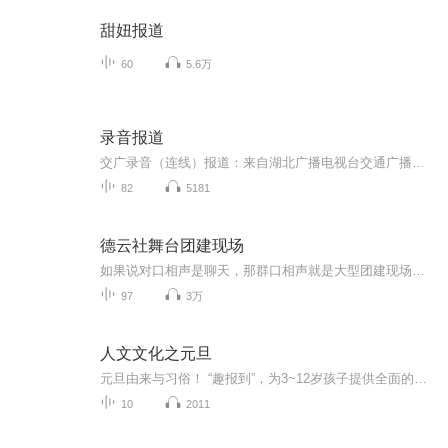
甜妞报道
60
5.6万
录音报道
交广录音（连线）报道：来自湖北广播电视台交通广播部前线记者最新疫情报道。湖北交广制作
82
5181
德云社舞台团建现场
如果说对口相声是聊天，那群口相声就是大型团建现场。德云社众演员同台互怼、彼此拆台、疯狂接梗，时不时还会贡献意想不到的即兴发挥。本专辑收录德云社经典群口名场面，每一段都热闹非凡，每一场都笑料十足。
97
3万
人文文化之元旦
元旦由来与习俗！ “趣报到”，为3~12岁孩子提供全面的通识知识系列课程。让孩子广泛接触通识教育，掌握更全面的天文，历史，地理，艺术，生活及科普知识。找到兴趣，快乐成长！...
10
2011