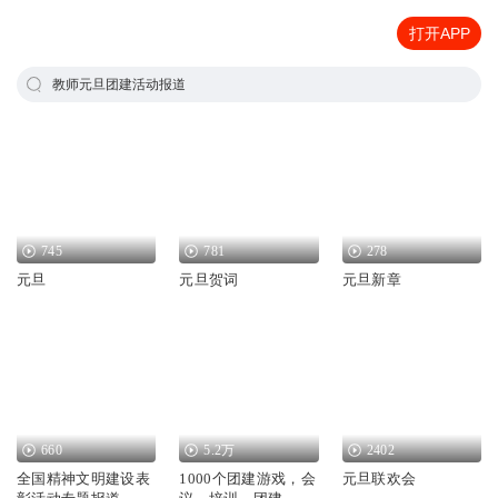
打开APP
教师元旦团建活动报道
745
781
278
元旦
元旦贺词
元旦新章
660
5.2万
2402
全国精神文明建设表
1000个团建游戏，会
元旦联欢会