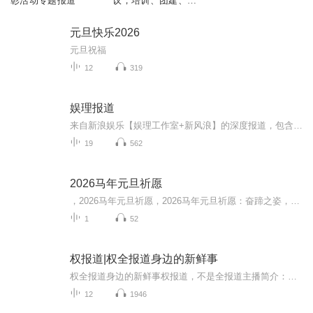
彰活动专题报道
议，培训、团建、交
际游戏大全
元旦快乐2026
元旦祝福
12
319
娱理报道
来自新浪娱乐【娱理工作室+新风浪】的深度报道，包含幕后故事、评论、系列栏目等。由AI语音生成，内容来自撰写报道原文。
19
562
2026马年元旦祈愿
，2026马年元旦祈愿，2026马年元旦祈愿：奋蹄之姿，赴时代之约我祈愿，2026年的中国 山河锦绣，繁荣昌盛。我祈愿，2026年的每个奋斗者，都能策马扬鞭，不负韶华。我祈愿，2026年的情感世界，温暖纯粹 情谊绵长。我祈愿，，2026年的我们，心怀热爱，向阳而...
1
52
权报道|权全报道身边的新鲜事
权全报道身边的新鲜事权报道，不是全报道主播简介：权权先森，一个配音爱好者，关注民生百态、娱乐等领域，坚持原创的新晋主播。亮点介绍：1.用大白话讲述，大家都能听懂。2.朋友之间的小谈资，生活中的油盐酱醋。3.我说的，你稀罕，我就高兴。
12
1946