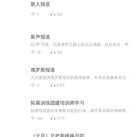
新人报道
3
932
新声报道
以“声”为笔，记录有声之路上的点点滴滴，往后余生，声临其境...
16
565
俄罗斯报道
为大家提供俄罗斯发生的新闻故事，补充众多媒体关注的不足。着重于国际政治军事领域相关话题，体现俄罗斯社会文化生活现状。
3
5.8万
拓展训练团建培训师学习
拓展培训是近年来新兴起的行业，由于其全新的体验形式，受到很多人的青睐。因此越来越多的公司开始意识到拓展培训的重要性，并把拓展培训纳入企业培训的议程。随着拓展培训的迅速发展，也导致了市场上专业的培训师的严重不足，针对拓展训练人员要求持证上岗。也 引发了拓展培训人员的“职业化”的话题。 近几年来，国内培训业突飞猛进，正以每年30%的速度递增。教育部《全国教育事业发展统计公报》显示，未来5-10年，中国教育培训市场规模5000亿元。而适合企业需求的培训师·缺非常匮乏，市场缺口...
183
2.7万
《元旦》总把新桃换旧符