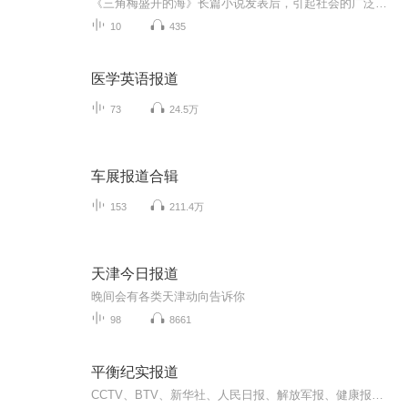
《三角梅盛开的海》长篇小说发表后，引起社会的广泛关注，丰宁电视台也进行了报道。
10
435
医学英语报道
73
24.5万
车展报道合辑
153
211.4万
天津今日报道
晚间会有各类天津动向告诉你
98
8661
平衡纪实报道
CCTV、BTV、新华社、人民日报、解放军报、健康报等媒体报道王文远平衡针灸纪实，将其中一部分归纳汇总……平衡针灸是解放军总医院第七医学中心专家组专家王文远教授，历经50余年的临床探索，创立的现代平衡针灸学，是集心理与生理干预于一体的脑技术、脑理...