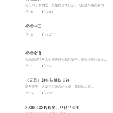
父母对子女的爱，是指向分离的孩子飞的越来越高的同时，也意味着一点点远离父母身边。想起网上有一段话：“再也看不到书桌前那个熟悉的身影，回家后再也没有那一声安心的呼唤，清晨再也无法叫她起床，深夜更无法替她盖好掉落的被子。甚至连那些争吵和烦恼...
53
2835
祝福中国
23
11万
祝福物语
祝福语是指对人们的美好祝福的语句。祝福语在社会发展中已经不是仅限于在节日和宴会上出现，常见的情侣互发手机信息祝福，天气冷暖变化问候祝福，朋友日常间的鼓励祝福，每天的清晨问候祝福等等。
2
462
《元旦》总把新桃换旧符
新年将至，这是元旦快乐的文章，我献给大家，
64
2222
20090102哈哈笑元旦精品演出