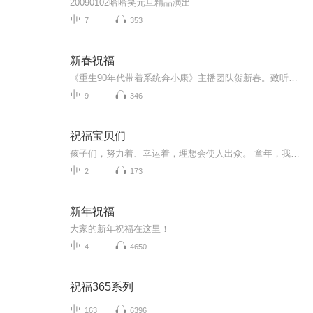
20090102哈哈笑元旦精品演出
7
353
新春祝福
《重生90年代带着系统奔小康》主播团队贺新春。致听众：感谢您一年的聆听。马年伊始，愿您脚下有坦途，心中有山海。无论何时，我们的声音，都是您温暖的归处。致同行：以声为马，不负韶华。2026，我们继续在声音的旷野里，陪您策马奔腾。
9
346
祝福宝贝们
孩子们，努力着、幸运着，理想会使人出众。 童年，我们讲英雄故事给你们听，并不是一定要你们成为英雄，而是希望你们具有纯正的品格。少年，我们让你们接触诗歌、绘画、音乐，是为了让你们的心灵填满高尚的情趣。这些高尚的情趣会支撑你们的一生，使你们在...
2
173
新年祝福
大家的新年祝福在这里！
4
4650
祝福365系列
163
6396