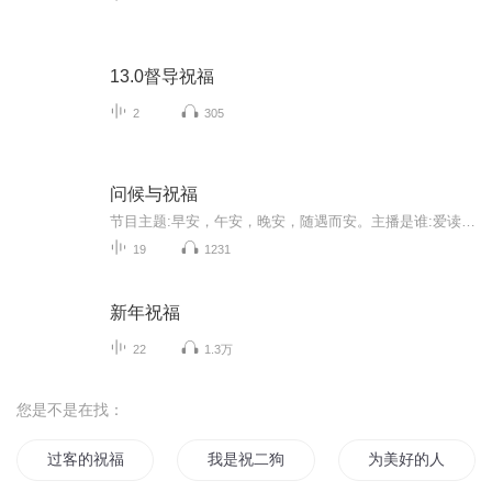
13.0督导祝福
2
305
问候与祝福
节目主题:早安，午安，晚安，随遇而安。主播是谁:爱读美文，爱朗读的。奇迹发生，为您送去不一样的内容，却一样温暖的祝福。适合谁听:渴望心灵疗愈的你。渴望元气满满的你。需要精神食粮的你。想要获得力量的你。主播的话:
19
1231
新年祝福
22
1.3万
您是不是在找：
过客的祝福
我是祝二狗
为美好的人生献上