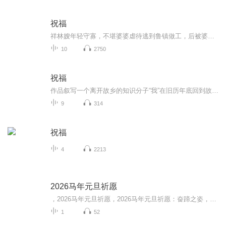
祝福
祥林嫂年轻守寡，不堪婆婆虐待逃到鲁镇做工，后被婆婆强行抓回卖给贺老六。她努力抗争却无奈顺从，与贺老六生活后有了儿子阿毛。然而，贺老六病故，阿毛被狼吃掉，祥林嫂再次陷入绝境，又回到鲁镇。但此时的她已被视为不祥之人，最终在别人的祝福声中孤独...
10
2750
祝福
作品叙写一个离开故乡的知识分子“我”在旧历年底回到故乡后寄寓在本家四叔(鲁四老爷)家里准备过“祝福”时，见证了四叔家先前的女仆祥林嫂瘁死的悲剧。该小说通过描述祥林嫂悲剧的一生，表现了作者对受压迫妇女的同情及对封建思想封建礼教的无情揭露。也...
9
314
祝福
4
2213
2026马年元旦祈愿
，2026马年元旦祈愿，2026马年元旦祈愿：奋蹄之姿，赴时代之约我祈愿，2026年的中国 山河锦绣，繁荣昌盛。我祈愿，2026年的每个奋斗者，都能策马扬鞭，不负韶华。我祈愿，2026年的情感世界，温暖纯粹 情谊绵长。我祈愿，，2026年的我们，心怀热爱，向阳而...
1
52