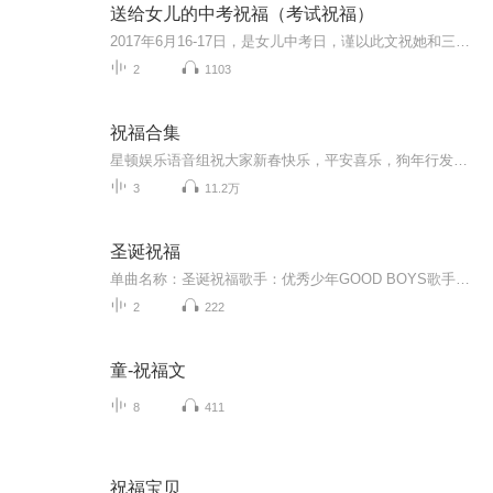
送给女儿的中考祝福（考试祝福）
2017年6月16-17日，是女儿中考日，谨以此文祝她和三（8）班全体同学考试顺利！
2
1103
祝福合集
星顿娱乐语音组祝大家新春快乐，平安喜乐，狗年行发运！
3
11.2万
圣诞祝福
单曲名称：圣诞祝福歌手：优秀少年GOOD BOYS歌手分类：华语组合歌曲风格：流行Pop...
2
222
童-祝福文
8
411
祝福宝贝