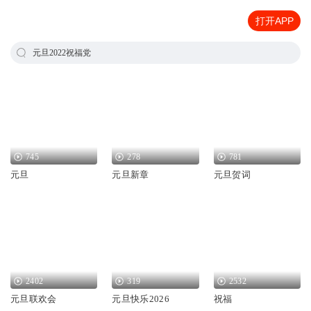
打开APP
元旦2022祝福党
745
278
781
元旦
元旦新章
元旦贺词
2402
319
2532
元旦联欢会
元旦快乐2026
祝福