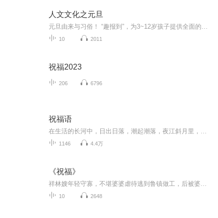
人文文化之元旦
元旦由来与习俗！ “趣报到”，为3~12岁孩子提供全面的通识知识系列课程。让孩子广泛接触通识教育，掌握更全面的天文，历史，地理，艺术，生活及科普知识。找到兴趣，快乐成长！...
10
2011
祝福2023
206
6796
祝福语
在生活的长河中，日出日落，潮起潮落，夜江斜月里，两三星火是瓜州，缘份让我们相遇相聚，心灵呼唤，爱的寄盼，天天开心，快乐每一天，祝福天天在心间，爱的暖流，伴我们度过每个春夏秋冬！祝福我和我的朋友们，年年岁岁，节目主题:祝福语主播介绍:雍仲昭...
1146
4.4万
《祝福》
祥林嫂年轻守寡，不堪婆婆虐待逃到鲁镇做工，后被婆婆强行抓回卖给贺老六。她努力抗争却无奈顺从，与贺老六生活后有了儿子阿毛。然而，贺老六病故，阿毛被狼吃掉，祥林嫂再次陷入绝境，又回到鲁镇。但此时的她已被视为不祥之人，最终在别人的祝福声中孤独...
10
2648