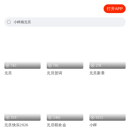
打开APP
小样画元旦
745
781
278
元旦
元旦贺词
元旦新章
319
2402
9252
元旦快乐2026
元旦联欢会
小样