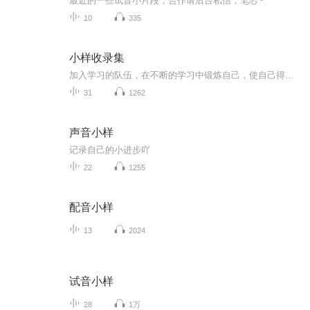
最近的一些试音小片段，合作请后台私信，笔芯~
10
335
小样收录集
加入学习的队伍，在不断的学习中锻炼自己，使自己得到成长
31
1262
声音小样
记录自己的小进步吖
22
1255
配音小样
13
2024
试音小样
28
1万