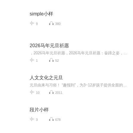
simple小样
9
380
2026马年元旦祈愿
，2026马年元旦祈愿，2026马年元旦祈愿：奋蹄之姿，赴时代之约我祈愿，2026年的中国 山河锦绣，繁荣昌盛。我祈愿，2026年的每个奋斗者，都能策马扬鞭，不负韶华。我祈愿，2026年的情感世界，温暖纯粹 情谊绵长。我祈愿，，2026年的我们，心怀热爱，向阳而...
1
52
人文文化之元旦
元旦由来与习俗！ “趣报到”，为3~12岁孩子提供全面的通识知识系列课程。让孩子广泛接触通识教育，掌握更全面的天文，历史，地理，艺术，生活及科普知识。找到兴趣，快乐成长！...
10
2011
段片小样
3
678