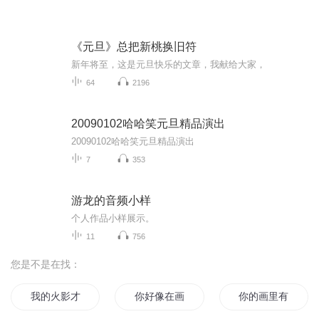
《元旦》总把新桃换旧符
新年将至，这是元旦快乐的文章，我献给大家，
64
2196
20090102哈哈笑元旦精品演出
20090102哈哈笑元旦精品演出
7
353
游龙的音频小样
个人作品小样展示。
11
756
您是不是在找：
我的火影才不会是这样的画风呢
你好像在画我
你的画里有月光