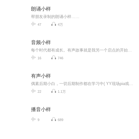
朗诵小样
帮朋友录制的朗诵小样……
47
4万
音频小样
每个时代都有成长。有声故事就是我另一个启点的开始，我愿用声音与之传播。
16
746
有声小样
偶素后期小白，一切后期制作都在学习中( YY现场pia戏，干音不够清晰，见谅 )~~~发布只为鉴证成长！ （广播剧素材源于：爱PIA戏 http://www.aipiaxi.com/ ）
22
1.1万
播音小样
9
689