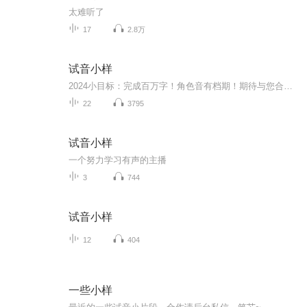
太难听了
17
2.8万
试音小样
2024小目标：完成百万字！角色音有档期！期待与您合作！
22
3795
试音小样
一个努力学习有声的主播
3
744
试音小样
12
404
一些小样