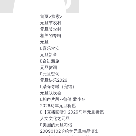
首页
>
搜索
>
元旦节农村
元旦节农村
相关的专辑
元旦
喜乐常安
元旦新章
奋进新旅
元旦贺词
元旦贺词
元旦快乐2026
踏春寻暖（完结）
元旦联欢会
相声片段--曾健 孟小冬
2026马年元旦祈愿
【直播回听】2026马年元旦祈愿
人文文化之元旦
美国的元旦习俗
20090102哈哈笑元旦精品演出