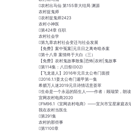
农村出马仙 第155章大结局 渊源
农村捉鬼师
农村捉鬼师2423
农村小神医
第424章 任职
农村社会学
第九章农村社会变迁与社会发展
【免费】案中冤案|元旦日之离奇暗杀案
第十八章 案情终于大白（三）
【免费】农村鬼故事散集|恐怖|农村|鬼故事
第114集：八日祭(002)
【飞龙道人】2016年元旦太公奇门面授
2016.1.1姜太公奇门遁甲第一集
希腊万人迷2019元旦诗情话意荟萃
生命是一个永远的陌生人——作者：顾瑞荣，朗读
宜网农村电商2020
FM96.1《宜网农村电商》——宜兴市宝星家庭农
我在农村当医生
第291集
农村的那些事
第1100章