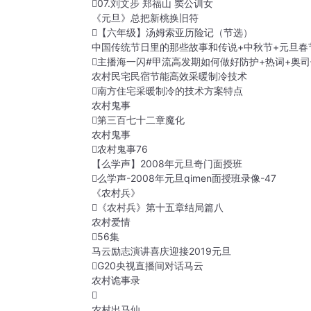
07.刘文步 郑福山 窦公训女
《元旦》总把新桃换旧符
【六年级】汤姆索亚历险记（节选）
中国传统节日里的那些故事和传说+中秋节+元旦春
主播海一闪#甲流高发期如何做好防护+热词+奥
农村民宅民宿节能高效采暖制冷技术
南方住宅采暖制冷的技术方案特点
农村鬼事
第三百七十二章魔化
农村鬼事
农村鬼事76
【么学声】2008年元旦奇门面授班
么学声-2008年元旦qimen面授班录像-47
《农村兵》
《农村兵》第十五章结局篇八
农村爱情
56集
马云励志演讲喜庆迎接2019元旦
G20央视直播间对话马云
农村诡事录
农村出马仙