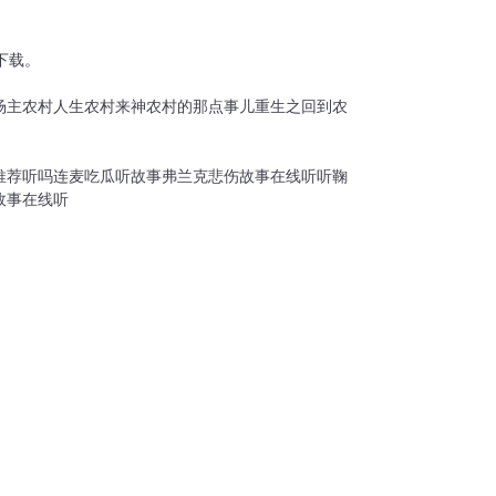
下载。
场主
农村人生
农村来神
农村的那点事儿
重生之回到农
推荐听吗
连麦吃瓜听故事
弗兰克悲伤故事在线听
听鞠
故事在线听