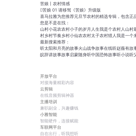
苦娘丨农村情感
苦娘 01 请移驾《苦娘》升级版
喜马拉雅为您推荐元旦节农村的精选专辑，包含正
您是不是在找：
山村小花农
农村小子的岁月人生
我是个农村人
山村
村
乡村节奏
乡村小仙农
农村太子
农村猎人
我是一个
最新搜索推荐：
听太阳和月亮的故事
火山战争故事在线听
赵薇有故
皖辞讲故事
故事启蒙随身听
中国恐怖故事听小说
听
开放平台
对接海量精彩内容
云剪辑
在线音频剪辑神器
主播培训
兼职副业，兴趣赚钱
小雅智能
智能硬件，连接赋能
车联网平台
自在出行，听我想听