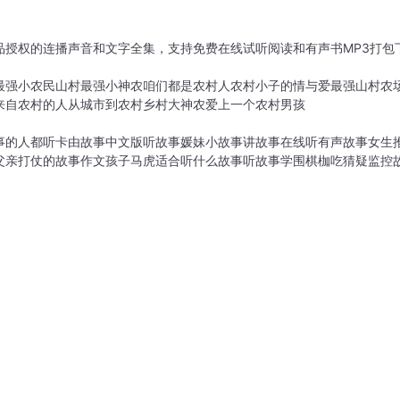
品授权的连播声音和文字全集，支持免费在线试听阅读和有声书MP3打包
最强小农民
山村最强小神农
咱们都是农村人
农村小子的情与爱
最强山村农
来自农村的人
从城市到农村
乡村大神农
爱上一个农村男孩
事的人都听
卡由故事中文版听故事
媛妹小故事讲故事在线听
有声故事女生
父亲打仗的故事作文
孩子马虎适合听什么故事
听故事学围棋枷吃
猜疑监控