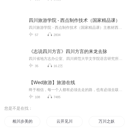
四川旅游学院 - 西点制作技术（国家精品课）
四川旅游学院 - 西点制作技术（国家精品课）主教材西点制作技术ISBN: 978-7-03-027223-2主编: 钟志惠科学出版社模块四点心制作：分单元介绍起酥类点心、挞派、小西饼、泡芙、冷冻甜点及其他点心的制作。内容简介本书突破传统教材模式，紧密结合岗位工作...
57
2834
《志说四川方言》四川方言的来龙去脉
四川省地方志办公室、四川师范大学文学院语言研究所、成都故事广播FM88.2倾力制作方言文化传承专题节目----《志说四川方言》，带你回望四川方言千年发展历史，在鲜活接地气的四川方言中感受天府文化独特的魅力...
35
16.2万
【Wed旅游】旅游在线
终于相信，每一个人都有必须去走的路，也有必须去跋涉的理由。5261，我爱旅游。用不旅行的日子供给着旅行的时光，用旅行的时光营养着不旅行的日子，生活就变得规律而美好。我们的航班开往世界各地，世界美景尽在旅游在线。
108
7485
您是不是在找：
相川步美的旅途
云开见川
万川之妖