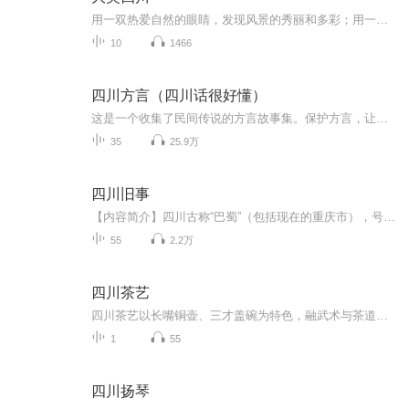
用一双热爱自然的眼睛，发现风景的秀丽和多彩；用一颗有趣的灵魂，体验生活的趣味和丰盛。川妹子带你领略天府之国的风土人情，分享四川的独特之美。
10
1466
四川方言（四川话很好懂）
这是一个收集了民间传说的方言故事集。保护方言，让更多的人了解方言里面承载的文化，说同一种方言的不同地区之间的民俗，民风都有着或多或少的相似。
35
25.9万
四川旧事
【内容简介】四川古称“巴蜀”（包括现在的重庆市），号称“天府之国”。历朝历代都是对中国产生重大影响之地。巴山蜀水历史悠久，充满神秘色彩。其中许多奇闻秘事，不但外地人不清楚，就是许多土生土长的四川人，也并不了解。巴蜀文化，已成为越来越引起...
55
2.2万
四川茶艺
四川茶艺以长嘴铜壶、三才盖碗为特色，融武术与茶道，承载巴蜀茶馆悠然的市井茶文化。源于巴蜀市井，以长嘴壶技艺闻名，刚柔兼具，依托盖碗茶演绎千年川地茶俗风情
1
55
四川扬琴