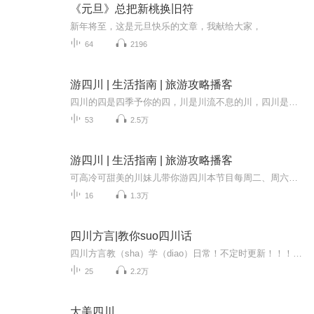
《元旦》总把新桃换旧符
新年将至，这是元旦快乐的文章，我献给大家，
64
2196
游四川 | 生活指南 | 旅游攻略播客
四川的四是四季予你的四，川是川流不息的川，四川是名副其实的“天府之国”。这里有着雄奇壮丽的自然风光、悠久灿烂的历史文化、丰富多彩的民俗风情，更有着无数的美食佳肴。。四川之美，不仅有川西高原雪山的巍峨挺拔，更有乐山峨眉的含蓄低调；不仅有几...
53
2.5万
游四川 | 生活指南 | 旅游攻略播客
可高冷可甜美的川妹儿带你游四川本节目每周二、周六中午12:00更新!点击订阅不要错过哦!有什么想说的评论告诉我吧！想来四川旅游不知道怎么玩儿怎么办？想去网红景点怕宰怎么办？想来享受美食又害怕踩雷怎么办？想要回家不知道该买什么特产怎么办？哇！这么...
16
1.3万
四川方言|教你suo四川话
四川方言教（sha）学（diao）日常！不定时更新！！！！！！
25
2.2万
大美四川