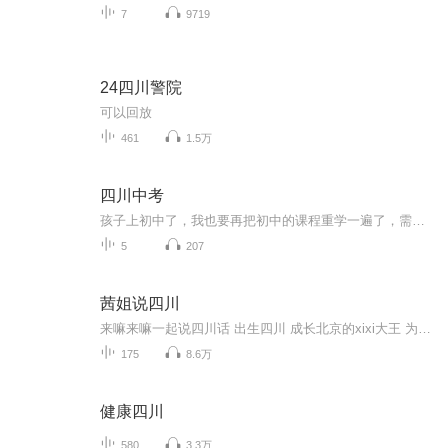
7
9719
24四川警院
可以回放
461
1.5万
四川中考
孩子上初中了，我也要再把初中的课程重学一遍了，需要陪读的朋友可以一起来坚持一下。
5
207
茜姐说四川
来嘛来嘛一起说四川话 出生四川 成长北京的xixi大王 为你带来麻辣鲜香的唠嗑；涵盖四川人文 地理 美食 旅游；无论你是好吃嘴儿 美食达人还是旅游先锋，这里都有你喜欢的内容；互动起来，听懂四川话，方言要传承！
175
8.6万
健康四川
580
3.3万