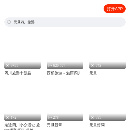
打开APP
元旦四川旅游
9791
626.5万
745
四川旅游十强县
西部旅游～魅丽四川
元旦
172
278
781
走近四川小众遗址|旅
元旦新章
元旦贺词