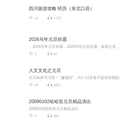
四川旅游攻略 经历（东北口语）
11
7.7万
2026马年元旦祈愿
，2026马年元旦祈愿，2026马年元旦祈愿：奋蹄之姿，赴时代之约我祈愿，2026年的中国 山河锦绣，繁荣昌盛。我祈愿，2026年的每个奋斗者，都能策马扬鞭，不负韶华。我祈愿，2026年的情感世界，温暖纯粹 情谊绵长。我祈愿，，2026年的我们，心怀热爱，向阳而...
1
52
人文文化之元旦
元旦由来与习俗！ “趣报到”，为3~12岁孩子提供全面的通识知识系列课程。让孩子广泛接触通识教育，掌握更全面的天文，历史，地理，艺术，生活及科普知识。找到兴趣，快乐成长！...
10
2011
20090102哈哈笑元旦精品演出
20090102哈哈笑元旦精品演出
7
353