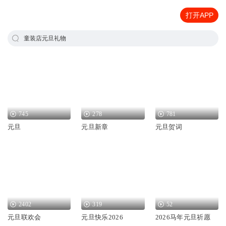
打开APP
童装店元旦礼物
745
278
781
元旦
元旦新章
元旦贺词
2402
319
52
元旦联欢会
元旦快乐2026
2026马年元旦祈愿