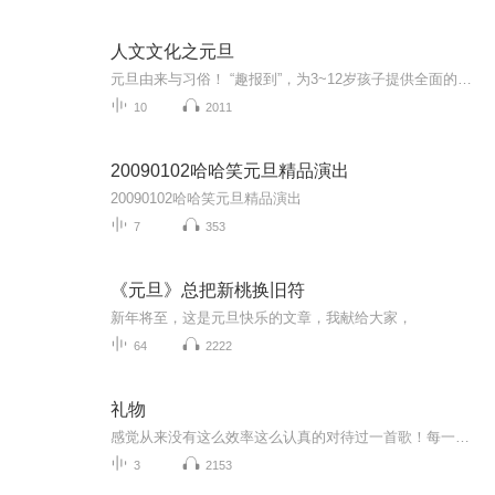
人文文化之元旦
元旦由来与习俗！ “趣报到”，为3~12岁孩子提供全面的通识知识系列课程。让孩子广泛接触通识教育，掌握更全面的天文，历史，地理，艺术，生活及科普知识。找到兴趣，快乐成长！...
10
2011
20090102哈哈笑元旦精品演出
20090102哈哈笑元旦精品演出
7
353
《元旦》总把新桃换旧符
新年将至，这是元旦快乐的文章，我献给大家，
64
2222
礼物
感觉从来没有这么效率这么认真的对待过一首歌！每一句每个字都仔细斟酌～这首歌和搭档做得很艰难，过程很曲折，前后三次重启AA混出了最终版，很开心，很激动，因为是送磊叔的礼物。小鱼的老大，我的磊叔！可以说从来没有这么喜欢过一个人嗯嗯！那么接下来...
3
2153