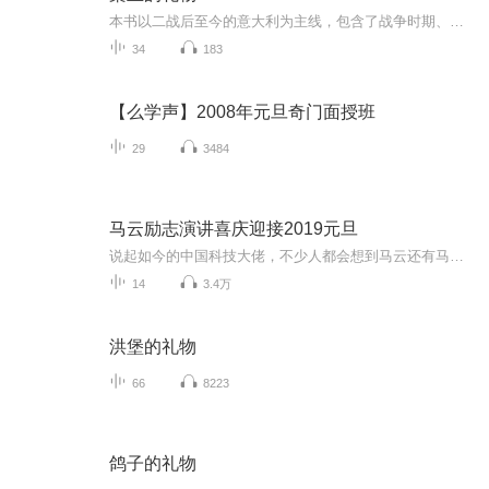
本书以二战后至今的意大利为主线，包含了战争时期、后战争时期和数字游民时期多个时间段，体现了中产阶级在面对社会变革和历史主要阶段中面临的抉择和人格故事。本书起始于二战时期的意大利皮埃蒙特大区都灵。在都灵，许多德国意大利血统的混合血统者在此...
34
183
【么学声】2008年元旦奇门面授班
29
3484
马云励志演讲喜庆迎接2019元旦
说起如今的中国科技大佬，不少人都会想到马云还有马化腾等人。尤其是马云，关于科技这一方面也是有投资不小的。可能很多人都还将阿里巴巴和马云定位在电商上，其实阿里巴巴早就变成了一个多元化的企业了。而且，在人工智能这一方面，马云可是有不少的成就...
14
3.4万
洪堡的礼物
66
8223
鸽子的礼物