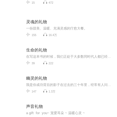
15
472
灵魂的礼物
一份甜美、温暖、充满灵感的疗愈大餐。
155
16.4万
生命的礼物
在写这本书的时候，我们正处于大多数同时代人都已经过世的年龄。我们现在每天都知道，我们在一起的时间是有限的，极其宝贵。73年前我就爱上了她，最近我们才庆祝了 65周年结婚纪念日。我知道，在这么漫长的时间里一直深爱着一个人，是非常少见的事。但是，...
39
222
幽灵的礼物
我是你成功背后的影子在过去的三十年里，经常有人问我一些交易的秘诀，我也不断地把我的经验提供给他们。但是，我并不想成为一个焦点人物，不希望我的名字被主妇们传诵，也不想面对那些整天哭吵着自己一点微小得失的人。我想帮助的是那些在交易中受煎熬的人，那些需要交易专业知识的人。 作者：...
147
1.3万
声音礼物
a gift for you~ 宠爱耳朵 ~ 温暖心灵 ~