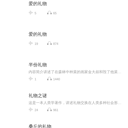
爱的礼物
5
65
爱的礼物
19
874
半份礼物
内容简介讲述了在森林中种菜的画家金大叔和毁了他菜地的小鹿之间的故事。有一天，金大叔发现自己为妻子和儿女种的蔬菜被小鹿吃掉了许多，他在生气的同时想了许多“对策”但都失败了，最后他终于想出一个“妙计”……作者简介金炳河，韩国著名绘本作家，绘...
1
1440
礼物之谜
这是一本人类学著作，讲述礼物交换在人类多种社会形态中的地位和重要性。
24
961
桑丘的礼物