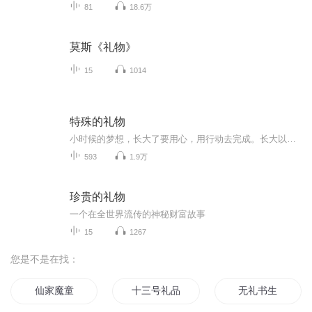
81
18.6万
莫斯《礼物》
15
1014
特殊的礼物
小时候的梦想，长大了要用心，用行动去完成。长大以后，要用磨难与挫折去历练自己的心，你才能实现小时候的梦想！
593
1.9万
珍贵的礼物
一个在全世界流传的神秘财富故事
15
1267
您是不是在找：
仙家魔童
十三号礼品店
无礼书生