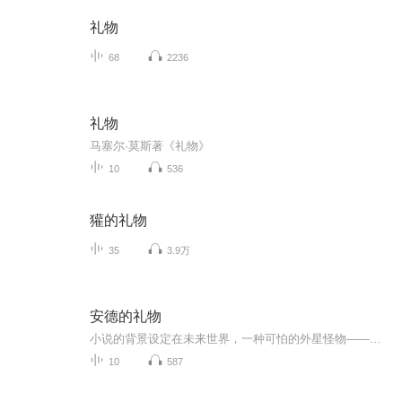
礼物
68
2236
礼物
马塞尔·莫斯著《礼物》
10
536
獾的礼物
35
3.9万
安德的礼物
小说的背景设定在未来世界，一种可怕的外星怪物——虫族越来越严惩地威胁着地球，可是地球各国却把大量金钱和物资花在为小孩子在太空修建基地上，并不断挑选孩子前往其中进行各种对抗军事游戏。这一切的最终目的就是挑选出一个心理状态最稳定、最优秀的孩子。塞克•摩根成绩优秀，却性格孤僻。他拒绝与虫族对战，拒绝交朋友，并且认为圣诞老人是魔鬼，拒绝得到圣诞礼物。主人公安德决定帮助这个孩子，在安德的身体力行下，塞克•摩根终于融入孩子们的大集体，并接受了安德给予的圣诞礼物……本作中丁·米克、佩...
10
587