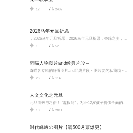
12
2402
2026马年元旦祈愿
，2026马年元旦祈愿，2026马年元旦祈愿：奋蹄之姿，赴时代之约我祈愿，2026年的中国 山河锦绣，繁荣昌盛。我祈愿，2026年的每个奋斗者，都能策马扬鞭，不负韶华。我祈愿，2026年的情感世界，温暖纯粹 情谊绵长。我祈愿，，2026年的我们，心怀热爱，向阳而...
1
52
奇喵人物图片and经典片段～
奇喵各专辑的好看图片and经典片段～图片要的私我哦～我发泥～（要关注+专辑好评噢）
26
1146
人文文化之元旦
元旦由来与习俗！ “趣报到”，为3~12岁孩子提供全面的通识知识系列课程。让孩子广泛接触通识教育，掌握更全面的天文，历史，地理，艺术，生活及科普知识。找到兴趣，快乐成长！...
10
2011
时代峰峻の图片【满500月票爆更】