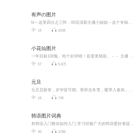
有声の图片
hi～这里四分之三怜，00后清新主播小姐姐～这个专辑是由四分之三怜与微笑小熊工作室合作出版，由于都是千怜的工作室，所以质量保障十分，如果您恶意差评，说明您眼睛要么是x了，要么就是您道德有问题～好啦，也当作是千怜500粉丝的福利专辑叭别对我说我喜欢你你廉价的喜欢抵不上夏天的一根雪糕
15
2035
小花仙图片
一年目标100集。给个好评呗！彩蛋更精彩。－－ 主播 贝瑞吖也叫逆光小爱
57
5.8万
元旦
元旦启新章，岁华皆可期。寒辞去冬雪，暖带入春风，旧岁遗憾随烟散。愿新年有光有暖，万事顺意，岁岁胜今朝。
16
745
韩语图片词典
有韩语入门教你如何入门,学习经验广大的韩语爱好者提供自己学习的心得体会;韩语词汇包含各类词汇满足你各个方面的需求;韩语阅读:韩国古今各种书籍、童话、谚语等的阅读;韩语...
40
1296