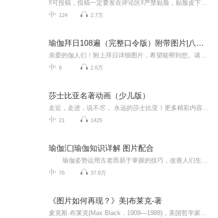
‼️可投稿，投稿一定要发在评论区‼️严禁贴脸，贴脸皮下塌/BE多次贴脸永久拉黑会在评论区里发一些视频中的图片，想要视频里的图片看评论区已经下楼的只有投稿才会发，不投稿不发可单人，可CP（可跨代），可多人，可团体●TFBOYS王俊凯、王源、易烊千玺（...
124
2.7万
瑜伽拜日108遍（完整口令版）附带图片|八段锦
亲爱的伽人们！附上拜日详细图片，希望能帮到您。请带着您的家人一起瑜伽吧，加油啊！另外奉上瑜伽休息术，每次瑜伽后听着休息术放松身心真的是很享受啊。还有附上八段锦、气功大舞音频讲解、太极瑜伽音乐。相信总有一个适合您！坚持运动坚持瑜伽。优雅到...
6
2.6万
莎士比亚名著动画（少儿版）
走近，走进，说不尽， 永远的莎士比亚！更多精彩内容欢迎关注微信公众号“邂逅莎翁”邂逅莎翁：邂逅另一个自己！遇见更好的自己！
21
1425
瑜伽汇|瑜伽知识详解 图片配合
瑜伽姿势运用古老而易于掌握的技巧，改善人们生理、心理、情感和精神方面的能力，是一种达到身体、心灵与精神和谐统一的运动方式，包括调身的体位法、调息的呼吸法、调心的冥想法等，以达至身心的合一。每天学一点瑜伽 生活更美好！
76
37.8万
《图片如何再现？》美|布莱克-著
麦克斯·布莱克(Max Black．1909—1988)，美国哲学家。生于阿塞拜疆，长于伦敦，后加入美国国籍，犹太人后裔。早年在剑桥大学王后学院主修数学．后在伦敦大学获哲学博士学位。先后任教于伦敦教育学院、伊利诺伊大学厄巴纳一香槟分校和康奈尔大学．作为哲学...