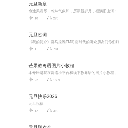
元旦新章
命途风霜尽，乾坤气象和，历添新岁月，福满旧山河！龙蛇交替，迎接全新的2025！
10
278
元旦贺词
《我的简介》喜马拉雅FM司南时代的听众朋友们你们好，首先非常感谢大家一直以来对司南时代的支持，为我们的进步提供宝贵的意见。马上我们将迎来2018年，在新的一年里我们会更加用心的给大家准备优秀的作品，2018我们一同进步。为了感谢大家长久以来的支持...
1
781
芒果教粤语图片小教程
本专辑是我在网络小平台和线下教粤语的图片小教程，做成图片是方便传播保存下来哦！这些教程涉及生活各方面，而且是基础加地道口语都有，非常实用，建议保存！
22
1599
元旦快乐2026
元旦祝福
12
319
元旦联欢会