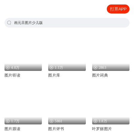
打开APP
画元旦图片少儿版
4.8万
1.1万
2863
图片听读
图片库
图片词典
1.7万
5861
1.8万
图片跟读
图片评书
叶罗丽图片