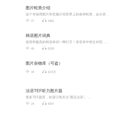
图片蛇类介绍
这个专辑用图片和音频介绍世界上的各种蛇类，会分类别介绍，如有错误欢迎指正。
27
1962
韩语图片词典
使用率极高的韩语单词一网打尽！录音有中韩文对照，方便同学们在路上收听磨耳朵！更多韩语学习的内容，欢迎关注订阅“韩语助手FM” ：）
40
5239
图片杂物库（可盗）
34
10.5万
法语TEF听力图片题
更多TEF题库，欢迎订阅关注“遇见法语”。...
24
8337