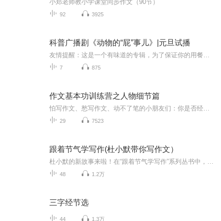
小郑老师教小学课堂同步作文（90节）
92
3925
科普广播剧《动物的“屁”事儿》|元旦试播
友情提醒：这是一个有味道的专辑，为了保证你的用餐心情，请不要在进食时收听！《动物的“屁”事儿》 作者: [美] 尼克·卡鲁索 ／ [英] 达尼·拉巴奥蒂 著， [美] 伊桑·科贾克 绘图，王佩、王双语 译猫会放屁，它们的屁臭得很。章鱼虽然不放屁，但可...
7
875
作文基本功训练营之人物细节篇
怕写作文、愁写作文、动不了笔的小朋友们：你是否经常写出头发乌黑、眼睛水灵的人？你是否经常写出不说话、不活动的木头人？外貌、语言、动作、神态、心理5大描写28招教给你！《作文基本功——精彩描写是这样练成的》（3本），中国写作学会中小学写作教学专业委员会诚意推荐。适合三到六年级基础薄弱、写作文干巴巴的小学生学习，也可以供小学语文教师以及其他从事写作教学研究的相关人员参考。欢迎关注个人微信公众号：作文基本功
29
7523
跟着节气学写作(杜小默带你写作文）
杜小默的新故事来啦！在“跟着节气学写作”系列丛书中，小朋友们将和可爱的杜小默一起开始一段奇妙的旅程。翻开这套书，不仅能读到温馨有趣的亲子故事，了解中国传统文化中的二十四节气知识，还可以在轻松愉快的情境中掌握写作方法。相信这本结合故事、传...
48
1.2万
三字经节选
44
1.3万