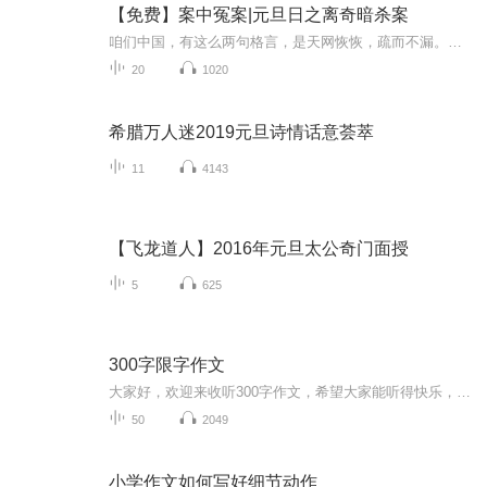
【免费】案中冤案|元旦日之离奇暗杀案
咱们中国，有这么两句格言，是天网恢恢，疏而不漏。这两句话中，所含的意义，就是言其人要作了恶事，纵然一时侥幸，能够逃出法网，但是叶落归根，依然逃不出天网去。所谓人间私语，天闻若雷，暗室亏心，神目如电，少不得默默中有个道理，总会有报应临头的...
20
1020
希腊万人迷2019元旦诗情话意荟萃
11
4143
【飞龙道人】2016年元旦太公奇门面授
5
625
300字限字作文
大家好，欢迎来收听300字作文，希望大家能听得快乐，轻松，大家不要吐槽哟，如果我用的不好，提建议我会改正的哟。
50
2049
小学作文如何写好细节动作