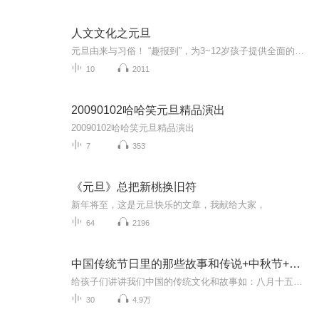
人文文化之元旦
元旦由来与习俗！ “趣报到”，为3~12岁孩子提供全面的通识知识系列课程。让孩子广泛接触通识教育，掌握更全面的天文，历史，地理，艺术，生活及科普知识。找到兴趣，快乐成长！...
10
2011
20090102哈哈笑元旦精品演出
20090102哈哈笑元旦精品演出
7
353
《元旦》总把新桃换旧符
新年将至，这是元旦快乐的文章，我献给大家，
64
2196
中国传统节日里的那些故事和传说+中秋节+元旦春节等
给孩子们讲讲我们中国的传统文化和故事如：八月十五的由来中秋节的来历八月十五中秋节的各种风俗习惯传说故事各地的风俗习惯随着时节的变化，我们来讲每个节气及假期的有趣故事
30
4.9万