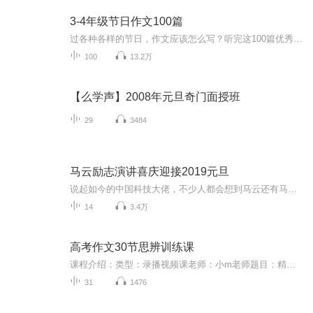
3-4年级节日作文100篇
过各种各样的节日，作文应该怎么写？听完这100篇优秀范文（尤其适合三年级到五年级的学生），相信你也一定能写出好作文。该专辑包含了一年里面春节、元宵节、儿童节、国庆节、中秋节等各种大小节日的作文题材，助力你提升写作水准。
100
13.2万
【么学声】2008年元旦奇门面授班
29
3484
马云励志演讲喜庆迎接2019元旦
说起如今的中国科技大佬，不少人都会想到马云还有马化腾等人。尤其是马云，关于科技这一方面也是有投资不小的。可能很多人都还将阿里巴巴和马云定位在电商上，其实阿里巴巴早就变成了一个多元化的企业了。而且，在人工智能这一方面，马云可是有不少的成就...
14
3.4万
高考作文30节思辨训练课
课程介绍：类型：录播视频课老师：小m老师题目：精选高考作文30个常见思辨类题目节数：共30节时长：每节8-15分钟资料：购买课程赠送相关配套学习资料（纸质版或电子版）课程内容：精讲9大模块1.题目呈现2.审题分析3.界定关键词4.立意角度5.参考例文6.行文...
31
1476