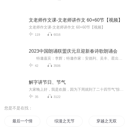
文老师作文课-文老师讲作文 60+60节【视频】
文老师作文课-文老师讲作文 60+60节【视频】
119
6016
2023中国朗诵联盟庆元旦迎新春诗歌朗诵会
特邀嘉宾：李辉；特邀作家：安德列、吴丰、星出而作、静水流深；总策划：凤雏生；总监制：静心；总导演：化虹；执行总监：莺子；主持人：静心、化虹
42
3506
解字讲节日、节气
大家晚上好，我是欢颜，因为下周就到了二十四节气“惊蛰”这个节气了，叔扬老师安排由我来给大家分享这个“惊”字。当时叔扬老师告诉我这个消息的时候，确确实实把我也惊着了，因为我喜欢做一些幕后的事情，讲课这些东西确实让我很紧张的，确确实实是这样的。我呢，先简单的介绍一下，我是从去年夏天的时候有缘认识了叔扬老师，也是他的源解字根第一期的学员，跟上老师的学习已经有半年多的时间了。在这半年多时间的文字学习，让我感觉到是一种追本溯源，叔扬老师把我们原来的文字用很象形的，用色彩来分解的形式来解释这些汉字的来历，便于我的理解和记忆。所以在这个学习的过程中，我是非常非常的受益的，就感觉像把一个一个的汉字给点上的神奇药水儿，然后这些字又在我面前又活了起来，尤其的是，我知道了它在几千年以前的意思，所以在学习的过程中我一直都是非常非常的惊喜的。 还难能可贵的在我们的课堂中，叔扬老师用了大量的青铜器的铭文，还有甲骨刻辞的例证，来告诉我们这些字的来历，还有青铜器几千年以前就是这个样子的。让我不仅认识了字，还见识了很多的文物和国宝，而且也扩充了我的人文知识。在这个过程中，确确实实让我学得非常的喜乐的，所以我非常非常的感谢叔扬老师。在我们学习字根的群里面，我们这些学友们也被叔扬老师给点燃了一样，每到一个地方都要去博物馆，成了青铜器的发烧友了。然后大家在群里都互相来分享，每到一个地方看到的惊喜的东西，包括自己的眼睛发现了印证了这些字的过程。确实感谢叔扬老师的这个课，感谢跟我一起学习的学友们。 下面我就言归正传跟大家拉来分享这个“惊”字的来历。这个“惊”字，我们先从尊敬的敬字来入手，请看上面的图片，图片上面彩色的那个字，看到它黑色的部分像是一个特殊的发型，是分成两股辫的样子，通常这个是跟神人和巫师是有关系的，是表示非常威严的样子，也是非常神秘的样子。我呢，可以给大家发一下，我去国家博物馆的时候买到了一本书，当时我发给叔扬老师，我很欣喜得到这本书的时候，叔扬老师第一眼就看到了这个今天的两股辫神人和巫师的样子。 神人 巫师 大家请看这本书红色的地方已经被圈出来了，就是那个神人。这是曾侯乙墓内棺的棺椁上面刻画的这样的图，说明古代的时候这种形象就是代表一种神秘的力量在里边，是有特殊功能的人。下面我们再看，红色的部分是一个跪坐的人，就表示很尊敬的样子，后面那蓝色的部分是一只手，手里拿着绿色的棍子，表示有警示和警醒的意思在里边，紫色的部分是一张口，就有命令的意思在里，所以尊敬的敬，就是这样来的。 我们惊蛰的“惊”，它的正体字繁体字就是尊敬的敬下面有一只马，它的原本的意思应该是马受惊了的样子；“警”换到语言里边呢，就是这个语言有警告和警醒的意思。当它再加上一个人字旁的时候，就是以儆效尤的“儆”也是使人警醒的意思。好，我今天的分享就到这里，谢谢大家聆听。 各位老师学友们大家晚上好，非常荣幸叔扬老师安排我来向大家简单的分享一下“启”字，3月5号是我们二十四节气当中的惊蛰，惊蛰古时是称为启蛰的。古时门是有两扇的，单扇的门是户，那我们来看一下这个“启”字。“启”的左边这个绿色部分就是单扇的户，左边部分蓝色的这个部分是一只手，上面紫色的部分是一根棍子，就好像是人的手用棍子在开门，那么下面红色部分的是强调开启这个动作。: 古时这个“启”和“开”字是同源的，都有开启的意思，汉景帝名字是刘启，为了避他这个名字这个讳，就把这个启蛰改为了惊蛰，现在在日本还是叫做启蛰的。（完） （感恩欢颜老师和语和老师分享） 整理：飘飘雪 编辑：欢颜 备注： 以上内容根据“激【扬】文字”微信群（有兴趣者扫码申请入群）交流内容整理而来，难免存在语音图文表达的不严谨，敬请谅解。 激活文字，传扬文字。 致力于先秦象形【文字】及背后的文献、文物、文化的科普教育。
35
3122
您是不是在找：
最后一个情人节
综漫之无节操的作者
穿越之无双十字