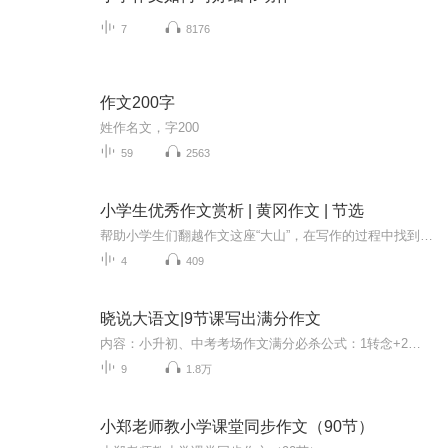
7
8176
作文200字
姓作名文，字200
59
2563
小学生优秀作文赏析 | 黄冈作文 | 节选
帮助小学生们翻越作文这座“大山”，在写作的过程中找到乐趣，增强写作信心，并爱上写作。来吧，让我们一起感受佳作的魅力。星星姐姐将和你一同前行，翻越“作文山”，共同体会“一览众山小”的欣喜。
4
409
晓说大语文|9节课写出满分作文
内容：小升初、中考考场作文满分必杀公式：1转念+2种准备+5个步骤=满分作文适合听众：中小学五至九年级学生及家长学完这个作文专辑将获得：1.那些学校老师不会讲的全部考场作文秘密2.灵活运用满分作文写作公式3.养成高效写作思维习惯4.自主阅读，有效积累
9
1.8万
小郑老师教小学课堂同步作文（90节）