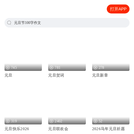
打开APP
元旦节100字作文
745
781
278
元旦
元旦贺词
元旦新章
319
2402
52
元旦快乐2026
元旦联欢会
2026马年元旦祈愿