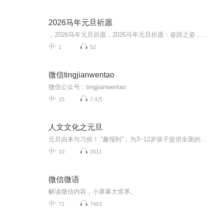
2026马年元旦祈愿
，2026马年元旦祈愿，2026马年元旦祈愿：奋蹄之姿，赴时代之约我祈愿，2026年的中国 山河锦绣，繁荣昌盛。我祈愿，2026年的每个奋斗者，都能策马扬鞭，不负韶华。我祈愿，2026年的情感世界，温暖纯粹 情谊绵长。我祈愿，，2026年的我们，心怀热爱，向阳而...
1
52
微信tingjianwentao
微信公众号：tingjianwentao
15
7.4万
人文文化之元旦
元旦由来与习俗！ “趣报到”，为3~12岁孩子提供全面的通识知识系列课程。让孩子广泛接触通识教育，掌握更全面的天文，历史，地理，艺术，生活及科普知识。找到兴趣，快乐成长！...
10
2011
微信微语
解读微信内容，小屏幕大世界。
71
7453