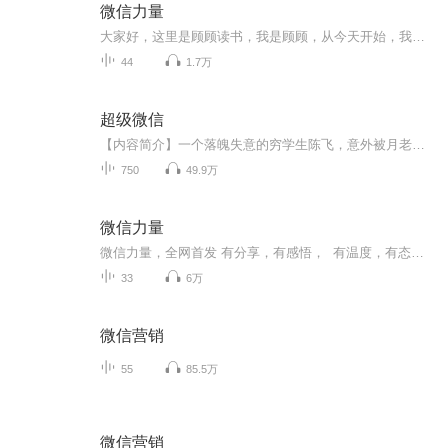
微信力量
大家好，这里是顾顾读书，我是顾顾，从今天开始，我为大家朗读由由微信团队联合萤火科技共同推出的《微信力量》一书，该书首次全面剖析了微信商业生态图景，深度解读42个最新标杆案例，汇总几大微信核心能力的开发运营方案。对此，腾讯公司董事会主席兼首...
44
1.7万
超级微信
【内容简介】一个落魄失意的穷学生陈飞，意外被月老拉进了神秘微信群之后，人生开始大变样，美女校花，警花姐姐，一个个艳遇接踵而来，天蓬元帅，后羿大神，一个个神仙纷至沓来。叮咚，您已收到巨灵神的红包，巨力神符。【作者/主播】作者：开山斧1主播：...
750
49.9万
微信力量
微信力量，全网首发 有分享，有感悟， 有温度，有态度， ...
33
6万
微信营销
55
85.5万
微信营销