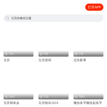
打开APP
元旦的微信主题
745
781
278
元旦
元旦贺词
元旦新章
2402
319
7991
元旦联欢会
元旦快乐2026
微信名字微信起名字