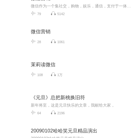
微信作为一个集社交，购物，娱乐，通信，支付于一体的社交平台，从诞生至今，仅仅数年的时间，便吸引了超过6亿的粉丝，其数量之庞大令其竞争对手都感到炸舌
79
5142
微信营销
28
1061
茉莉读微信
108
1万
《元旦》总把新桃换旧符
新年将至，这是元旦快乐的文章，我献给大家，
64
2196
20090102哈哈笑元旦精品演出