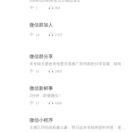
20090102哈哈笑元旦精品演出
7
353
微信群加人
14
2.5万
微信群分享
本专辑主要收录母婴关系推广苏州群的分享音频，除有特别标注，其他均为主播本人分享，如需转载，请注明出处。
31
2403
微信新鲜事
2分钟，听懂微信！
17
4165
微信小程序
主播已升职加薪嫁土豪，即日起本专辑将暂时停更，复更时间待定，感谢大家的支持。 微信小程序 小程序资讯 互联网创业 IT技术 小橙序之家