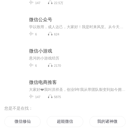
147
22.5万
微信公众号
学以致用，成人达己，大家好！我是时来风至。从今天开始，我会陆续给大家分享关于名家名篇、社会和人生的思考。期待和大家相互交流，共同进步。
6
624
微信小游戏
悬河的小游戏经历
6
2170
微信电商推客
大家好❤️我叫洪祥圣，创业9年我从带团队裂变到如今拥抱微信小店推客，每一步都充满挑战与收获。前9年，我带领团队帮助许多人实现财富增长，见证了无数人的蜕变。如今，微信小店推客成为新趋势，它不仅是创业的新机遇，更是普通人逆袭的捷径。我希望通过...
147
5875
您是不是在找：
微信修仙
超能微信
我的诸神微信系统