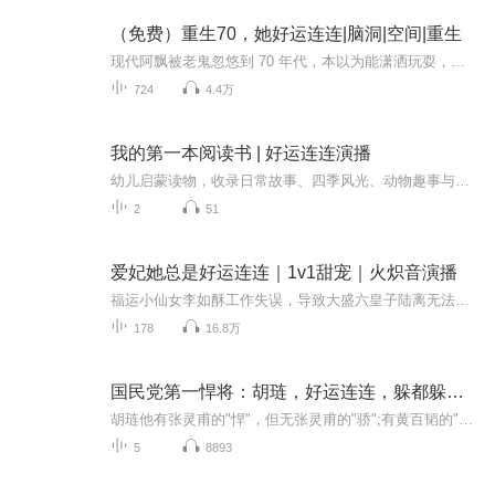
（免费）重生70，她好运连连|脑洞|空间|重生
现代阿飘被老鬼忽悠到 70 年代，本以为能潇洒玩耍，结果发现这年代没 wifi 没电视，自己还成了黑户，只能在坟头眼巴巴等老鬼带吃的。巧合之下，她附身到被背叛被欺凌的原主身上。她凭借着现代的智慧和这好运体质，在 70 年代的大舞台上一路逆袭，打脸渣男...
724
4.4万
我的第一本阅读书 | 好运连连演播
幼儿启蒙读物，收录日常故事、四季风光、动物趣事与礼仪知识。语言简单亲切，贴近生活，帮助孩子轻松阅读、养成好习惯。
2
51
爱妃她总是好运连连｜1v1甜宠｜火炽音演播
福运小仙女李如酥工作失误，导致大盛六皇子陆离无法顺利登上皇位，国运衰败，战灾连年，民不聊生。为了挽救这一切，李如酥转世成为永安侯嫡女，女扮男装，登上朝堂，扶持陆离登上帝位；然而白切黑陆离一路卖惨，将李如酥宠成独一无二的皇后！看着满朝大臣...
178
16.8万
国民党第一悍将：胡琏，好运连连，躲都躲不开
胡琏他有张灵甫的"悍"，但无张灵甫的"骄";有黄百韬的"忠"，但比黄百韬多“谋”。台湾史籍广泛传引毛泽东给前线亲笔函称:"胡琏，狡如狐，勇如虎。宜趋避之，保存实力，待机取胜。"——毛泽东是否发过如此信函根本无据可查，但把胡琏喻为"虎性"与"狐性"的结...
5
8893