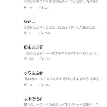
在好运街开了串串店的罗家是一个重组家庭，当年丧偶的罗爸带着一对龙凤胎儿女，离异的罗妈带着一个女儿，两人走到一起，婚后又添了小女儿，成为罕见的六口之家。罗家日子过得平淡而温馨，街坊邻里都称羡他们是个“好运气之家”。老两口期盼着儿女们自己的...
40
1万
好运云
爱笑的人运气不会太差，热爱生活的人运气也不会差。所以要对生活充满热爱，用心感悟生活中的小事，善于发现平凡生活里的小美好，我们将会活得更加快乐和好运。云你们的故事，体会别样人生。收听我们的节目，你们会听到主创者们或我们身边亲朋好友所经历的...
6
7007
股市连连看
《股市连连看》——重大事件专业解析与个股互动 基于每日资本市场重大影响力事件最及时的专业视角解析；同样基于每日大众投资者个股实战操作的线上答疑。
154
1.1万
欢乐连连看
-摩西摩西，要不要玩连麦呀-那我们就连连看吧~这里是锅子君和他的朋友们的连麦时间~我们会从天南海北到山穷水尽（？）的和大家聊天扯淡~欢迎每周同一时间收听~（基本上是周四凌晨发布哈。）首发：2020年7月2日晚凌晨。主播：中华锅子，西门茶缸子嘉宾：他，她，它们（？）。欢迎光临啦各位朋友~
30
2462
故事连连看
用心看，一颗小小的水滴，也可以折射出七彩阳光；用心听，一个小小的故事，也可以感悟人情冷暖、世间百态！把历史中的小故事讲述出来，把传奇小故事讲述出来，把你、我、他身边的小故事讲述出来，不同的人就会有不同地感受，无论是阳光明媚，还是万里阴云...