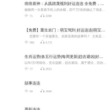
痞痞衰神：从践踏蔑视到好运连连 全免费，全免费
杨柳再一次看着手机上的余额，四千万!虽然确认了很多遍，但还是非常激动。就这么突然砸中他。
71
2288
【免费】重生农门：萌宝驾到 好运连连|萌宝逆袭
想要听一个穿越重生、农家逆袭的故事吗？ 主角是一名二十六岁中医，因车祸穿越到古代，成为农妇赵氏的四女儿。赵氏因生女儿被夫家轻视，濒临死亡却无人援手。她觉醒空间异能，用灵泉救母，开启逆天改命之路。父亲苏三郎为救妻女，与家族决裂，被...
986
6.7万
生肖运势|各五行运势|每周更新|趋吉避凶|好运连连
以年/月/周细化，意在提醒，趋吉避凶。属于通论，切勿上纲上线对号入座。仅供参考。
77
2513
囍事连连
59
2699
墨影连连