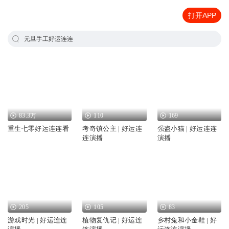
打开APP
元旦手工好运连连
83.3万
110
169
重生七零好运连连看
考奇镇公主 | 好运连
强盗小猫 | 好运连连
连演播
演播
205
105
83
游戏时光 | 好运连连
植物复仇记 | 好运连
乡村兔和小金鞋 | 好