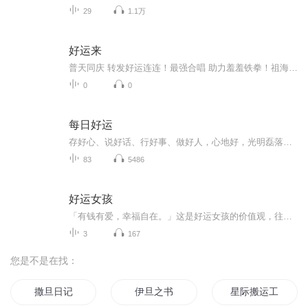
29
1.1万
好运来
普天同庆 转发好运连连！最强合唱 助力羞羞铁拳！祖海+GAI 好运海+好运GAI经典民歌+魔性嘻哈电影《羞羞的铁拳》推广曲2017 全新跨界 神曲之王《好运来》！“民歌天后”祖海遇见“嘻哈冠军”GAI《羞羞的铁拳》最不可思议推广曲诞生将于9月30日全国上映的开...
0
0
每日好运
存好心、说好话、行好事、做好人，心地好，光明磊落，则样样好！...
83
5486
好运女孩
「有钱有爱，幸福自在。」这是好运女孩的价值观，往细里说，钱和爱，都代表什么？钱的背后是自己有能力，自己有资源，自己有价值。爱的背后是看见了自己，接受了自己，挑战了自己。这是我们作为新时代个体一定会面对的课题，而我作为「好运女孩」发起人，...
3
167
您是不是在找：
撒旦日记
伊旦之书
星际搬运工