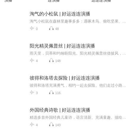
演播
连演播
运连连演播
淘气的小松鼠 | 好运连连演播
淘气小松鼠在森林里趣事多多：遇啄木鸟、偷吃坚果、和兔子互动，还和松鸡吵架、摔跟头，天真可爱又活泼。
0
48
阳光精灵佩普丝 | 好运连连演播
雨天里，贝蒂和约翰盼阳光。阳光精灵佩普丝借披风，搭彩虹桥来到人间，和孩子快乐玩耍，带来温暖与生机。
4
148
彼得和洛塔去探险 | 好运连连演播
彼得和洛塔充满勇气，相约一起去探险。他们走过小路、穿过树林，发现新奇事物，在冒险中变得更勇敢、更默契。
3
116
外国经典诗歌 | 好运连连演播
精选多首外国经典儿童诗，语言清新、充满童趣。描绘仙女、精灵、月亮、影子、四季等美好事物，充满想象与温柔。
4
143