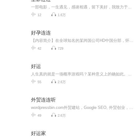
一部电影，一生遇见，感谢相遇，留下美好，我致力于推荐各种类型的优秀影视作品，希望能让大家在闲暇时间里找到自己喜欢的影片
12
1.6万
好孕连连
【内容简介】在全球知名的某跨国公司HD中国分部，怀孕像传染病一样开始在市场部传播，让市场总监陈一菲措手不及。首先是下属罗贝贝宣布有喜，严重而夸张的妊娠反应搞得市场部乌烟瘴气，险些因此耽误了一个大项目；而罗珊珊刚刚过了反应期，助理唐蜜又扔来...
42
729
好运
人生真的就是一场概率游戏吗？某种意义上的确如此。宇宙那么大，迄今只发现在小小的地球上有生命 ；人类进化那么久，我们偏偏在这短短几十年间相逢 ；世界上有那么多书，你却打开了这本《好运》。《好运》从数学、物理、哲学、社会四个维度，围绕 “时间、...
55
2.6万
外贸连连听
wordpressbin.com外贸建站，Google SEO, 外贸创业，WhatsApp群发，客户网址批量提取，谷歌地图爬取，邮件群发，领英群发，搜索指令精准实战，各种外贸实战经验与所得。主张实战。免费分享外贸客户开发工具。所有内容皆为作者亲身实战，拒绝空谈。希望每一...
49
2.6万
好运家