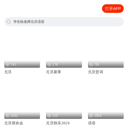
打开APP
学生给老师元旦话语
745
278
781
元旦
元旦新章
元旦贺词
2402
319
1694
元旦联欢会
元旦快乐2026
话语