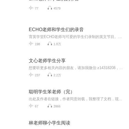
77
4579
ECHO老师和学生们的录音
育英学堂ECHO老师与可爱的学生们录制的英文节目。每天进步一点点。欢迎订阅收听。
198
1.8万
文心老师学生分享
想要听更多相关内容的朋友，请加我微信:z14318208，通关语为:我想听文心老师学生分享，不然我不会通过的。其它内容都传到微信里面的布谷云课堂了，因为那边每天传文件比较方便，每天都有内容更新。
237
2.2万
聪明学生笨老师（完）
出处及作者在链接，作者同意转载，我整理了文档，现在想读给大家听，是一部关于老师和学生的小说。 http://bbs.tianya.cn/post-140-628104-1.shtml 作者：好老师不是那样
67
3966
林老师聊小学生阅读