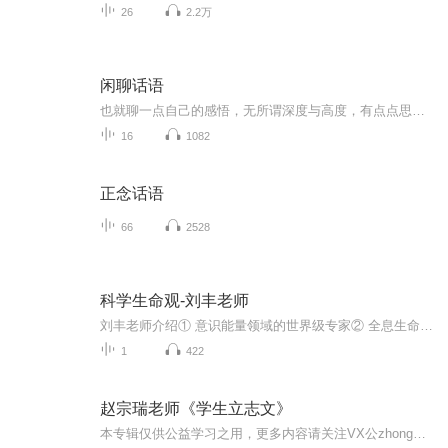
26
2.2万
闲聊话语
也就聊一点自己的感悟，无所谓深度与高度，有点点思考而已。
16
1082
正念话语
66
2528
科学生命观-刘丰老师
刘丰老师介绍① 意识能量领域的世界级专家② 全息生命-文化-生态系统集成倡导传播者 ③ 美国全息生命科学研究院首席导师 ④ 《开启你的高维智慧》作者⑤ 《心路-从大学看人生》作者 如何开启自己的高维智慧呢？你可能会觉得很抽象，无从下手，但是，如...
1
422
赵宗瑞老师《学生立志文》
本专辑仅供公益学习之用，更多内容请关注VX公zhong号【成长指导站】，系统学习赵宗瑞老师的教育体系，课程公益免费。感恩遇见！（对«学生立志文»有强烈学习意向的朋友，可视频hao搜索一下，很多剪辑的视频，可供学习或链接。）