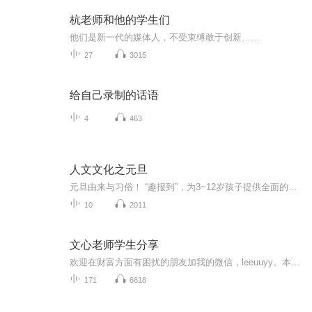
杭老师和他的学生们
他们是新一代的媒体人，不受束缚敢于创新……
27
3015
给自己录制的话语
4
463
人文文化之元旦
元旦由来与习俗！ “趣报到”，为3~12岁孩子提供全面的通识知识系列课程。让孩子广泛接触通识教育，掌握更全面的天文，历史，地理，艺术，生活及科普知识。找到兴趣，快乐成长！...
10
2011
文心老师学生分享
欢迎在财富方面有困扰的朋友加我的微信，leeuuyy。本专辑收录文心老师财富训练营学生们的分享，更新不定期，有分享就上传。文心老师的财富训练营是从道的层面来讲财富，分为天力部分和人力部分，天力部分是笃信和同盟，人力部分主要是念起就做和死磕。每一...
171
6618