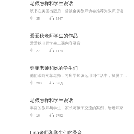
老师怎样和学生说话
该书在美国出版后，曾被全美教师协会推荐为教师必读书；在我国出版后，曾被许多学校当课本教材使用。他把教育心理学理论变成了大量幽默而富有人情味的短剧、对话和故事情节，为所有的老师和家长提供了同孩子进行交流的做法和技巧，帮助他们正确处理孩子的...
35
3347
爱爱秋老师学生的作品
爱爱秋老师学生上课内容录音
27
1174
奕菲老师和她的学生们
他们跟随奕菲老师，将所学知识运用到生活中，摆脱了生活中的各种困难，收获了源源不断的财富，拥有着和谐美满的关系。实践后的真知是最有说服力的，也是最落地实操的，快来一起复制成功吧！
200
6.6万
老师怎样和学生说话
丰富的教师与学生，家长与孩子交流的案例，给老师家长启发。
16
8792
Lina老师和学生们的录音