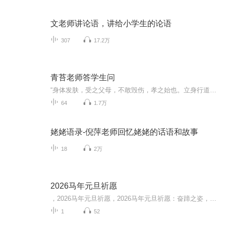
文老师讲论语，讲给小学生的论语
307
17.2万
青苔老师答学生问
“身体发肤，受之父母，不敢毁伤，孝之始也。立身行道，扬名于后世，以显父母，孝之终也。始于事亲，中于事君，终于立身”
64
1.7万
姥姥语录-倪萍老师回忆姥姥的话语和故事
18
2万
2026马年元旦祈愿
，2026马年元旦祈愿，2026马年元旦祈愿：奋蹄之姿，赴时代之约我祈愿，2026年的中国 山河锦绣，繁荣昌盛。我祈愿，2026年的每个奋斗者，都能策马扬鞭，不负韶华。我祈愿，2026年的情感世界，温暖纯粹 情谊绵长。我祈愿，，2026年的我们，心怀热爱，向阳而...
1
52