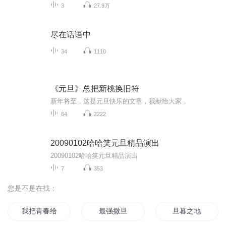
3
27.9万
尽在话语中
34
1110
《元旦》总把新桃换旧符
新年将至，这是元旦快乐的文章，我献给大家，
64
2222
20090102哈哈笑元旦精品演出
20090102哈哈笑元旦精品演出
7
353
您是不是在找：
我把青春给了谁
最强撒旦
旦暮之地