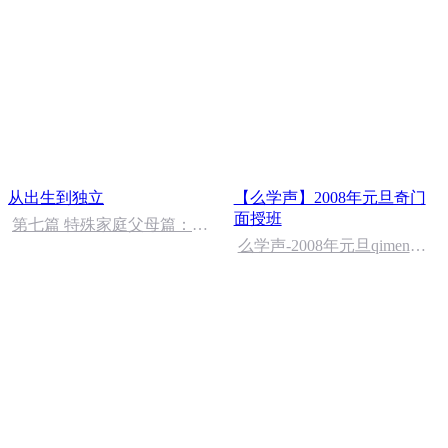
从出生到独立
【么学声】2008年元旦奇门
面授班
第七篇 特殊家庭父母篇：
3、我的妈妈要嫁人
么学声-2008年元旦qimen面
授班录像-47