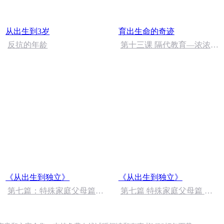
从出生到3岁
育出生命的奇迹
反抗的年龄
第十三课 隔代教育—浓浓的
爱该如何表达
《从出生到独立》
《从出生到独立》
第七篇：特殊家庭父母篇
第七篇 特殊家庭父母篇 我
p323-329
的妈妈要嫁人 （下）完结