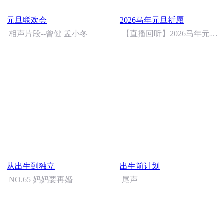
元旦联欢会
2026马年元旦祈愿
相声片段--曾健 孟小冬
【直播回听】2026马年元旦
祈愿
从出生到独立
出生前计划
NO.65 妈妈要再婚
尾声