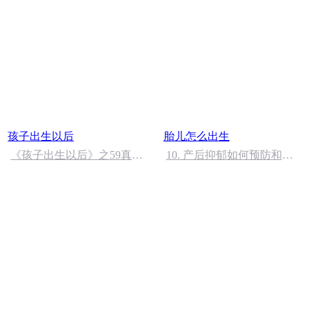
孩子出生以后
胎儿怎么出生
《孩子出生以后》之59真话
10. 产后抑郁如何预防和应
不是都可以说出来的
对？