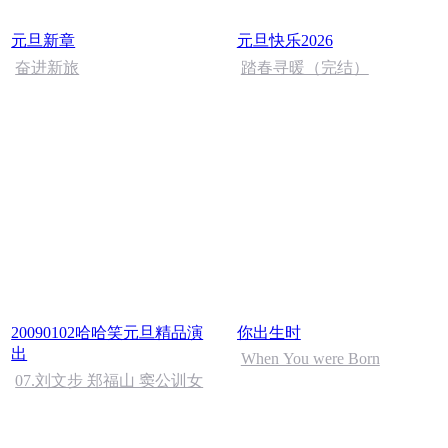
元旦新章
元旦快乐2026
奋进新旅
踏春寻暖（完结）
20090102哈哈笑元旦精品演
你出生时
出
When You were Born
07.刘文步 郑福山 窦公训女