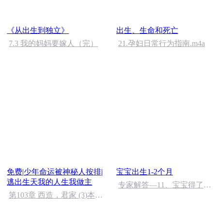
《从出生到独立》
出生、生命和死亡
7.3 我的妈妈要嫁人（完）
21.孕妇日常行为指南.m4a
免费|少年命运被神秘人按排|
宝宝出生1-2个月
逃出生天我的人生我做主
专家解答—11、宝宝得了湿
第103章 西造，君家 (3)本集
疹怎么办？
大结局