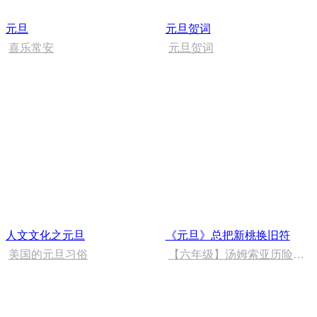
元旦
元旦贺词
喜乐常安
元旦贺词
人文文化之元旦
《元旦》总把新桃换旧符
美国的元旦习俗
【六年级】汤姆索亚历险记
（节选）