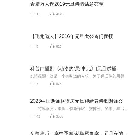
希腊万人迷2019元旦诗情话意荟萃
11
4143
【飞龙道人】2016年元旦太公奇门面授
5
625
科普广播剧《动物的“屁”事儿》|元旦试播
友情提醒：这是一个有味道的专辑，为了保证你的用餐心情，请不要在进食时收听！《动物的“屁”事儿》 作者: [美] 尼克·卡鲁索 ／ [英] 达尼·拉巴奥蒂 著， [美] 伊桑·科贾克 绘图，王佩、王双语 译猫会放屁，它们的屁臭得很。章鱼虽然不放屁，但可...
7
875
2023中国朗诵联盟庆元旦迎新春诗歌朗诵会
特邀嘉宾：李辉；特邀作家：安德列、吴丰、星出而作、静水流深；总策划：凤雏生；总监制：静心；总导演：化虹；执行总监：莺子；主持人：静心、化虹
42
3506
免费收听｜案中冤案·花牌楼血案：元旦夜的沉冤与昭雪