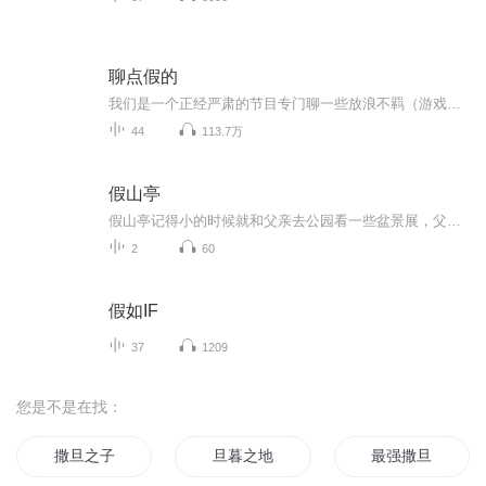
聊点假的
我们是一个正经严肃的节目专门聊一些放浪不羁（游戏、动漫和AI）的话题，希望我们可爱的主持人和嘉宾们给你们带来快乐。播放平台：每周在喜马拉雅、小宇宙、苹果Podcast、 QQ音乐等平台同步更新听友群vx: aitofu
44
113.7万
假山亭
假山亭记得小的时候就和父亲去公园看一些盆景展，父亲买一些盆景材料回来自己搭建，我在一旁好奇地看着这些假山、松树和亭子，再铺上石子放点水，一个微缩的景观就展现出来了，至今那种场景画面还记忆犹新。这是一种人文情怀的诉求，天人合一思想的体现，...
2
60
假如IF
37
1209
您是不是在找：
撒旦之子
旦暮之地
最强撒旦