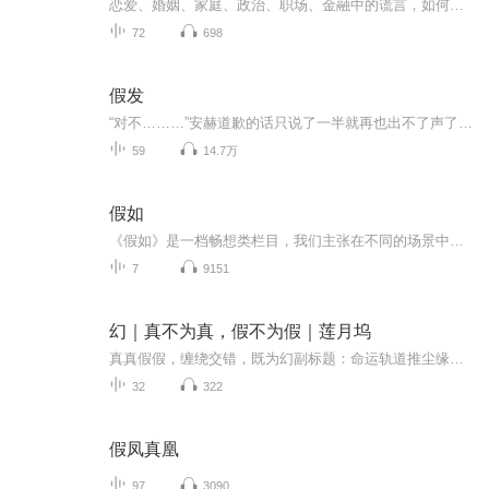
恋爱、婚姻、家庭、政治、职场、金融中的谎言，如何应对失真、背叛、猜疑和欺骗……
72
698
假发
“对不………”安赫道歉的话只说了一半就再也出不了声了，愣了好一会儿才又补了一句，“帅哥你……假发掉了.”
59
14.7万
假如
《假如》是一档畅想类栏目，我们主张在不同的场景中大胆畅想，体验不一样的人生处境，正所谓：“一切都是小事，你不开心就是大事”，本栏目专注提供正向情绪价值，大胆想象，快乐至上。每一位听众都是探险家，每一次播放都是一次引发思考的启程。我们相信...
7
9151
幻｜真不为真，假不为假｜莲月坞
真真假假，缠绕交错，既为幻副标题：命运轨道推尘缘，缘分相接意永恒 几百年前，幻星面临险境。 那最后一战，是一少年突出层层绝境，用自身为代价，拯救幻星于水火、黑暗之中。此战过后，那少年也消失在世人视野中，但这幻星上却多了一颗＂命轨树＂。 几...
32
322
假凤真凰
97
3090