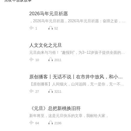
黑夜中放纵故事
2026马年元旦祈愿
，2026马年元旦祈愿，2026马年元旦祈愿：奋蹄之姿，赴时代之约我祈愿，2026年的中国 山河锦绣，繁荣昌盛。我祈愿，2026年的每个奋斗者，都能策马扬鞭，不负韶华。我祈愿，2026年的情感世界，温暖纯粹 情谊绵长。我祈愿，，2026年的我们，心怀热爱，向阳而...
1
52
人文文化之元旦
元旦由来与习俗！ “趣报到”，为3~12岁孩子提供全面的通识知识系列课程。让孩子广泛接触通识教育，掌握更全面的天文，历史，地理，艺术，生活及科普知识。找到兴趣，快乐成长！...
10
2011
原创播客丨无话不说丨在市井中放风，和小情绪握手
【原创播客】人间烟火，山河远阔，无一是你，无一不是你。即将30岁的我，更加明白，人生是自己的，与他人毫无关系；所谓“幸福”，并不是从展示和索取中获得，而是安静的自由自在做自己。与你分享我的世界。 ...
27
3211
《元旦》总把新桃换旧符
新年将至，这是元旦快乐的文章，我献给大家，
64
2196