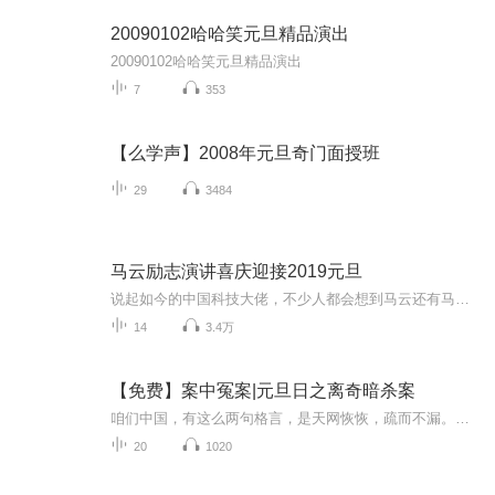
20090102哈哈笑元旦精品演出
20090102哈哈笑元旦精品演出
7
353
【么学声】2008年元旦奇门面授班
29
3484
马云励志演讲喜庆迎接2019元旦
说起如今的中国科技大佬，不少人都会想到马云还有马化腾等人。尤其是马云，关于科技这一方面也是有投资不小的。可能很多人都还将阿里巴巴和马云定位在电商上，其实阿里巴巴早就变成了一个多元化的企业了。而且，在人工智能这一方面，马云可是有不少的成就...
14
3.4万
【免费】案中冤案|元旦日之离奇暗杀案
咱们中国，有这么两句格言，是天网恢恢，疏而不漏。这两句话中，所含的意义，就是言其人要作了恶事，纵然一时侥幸，能够逃出法网，但是叶落归根，依然逃不出天网去。所谓人间私语，天闻若雷，暗室亏心，神目如电，少不得默默中有个道理，总会有报应临头的...
20
1020