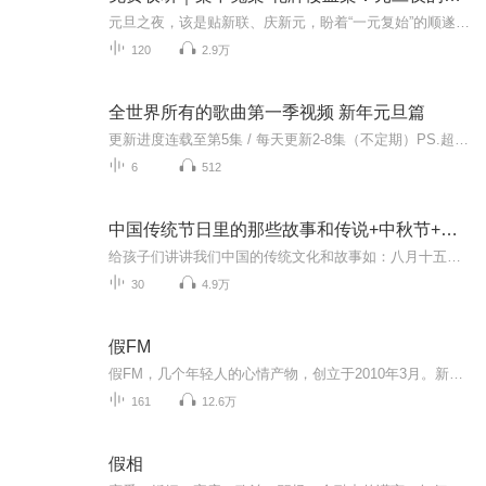
元旦之夜，该是贴新联、庆新元，盼着“一元复始”的顺遂时刻。南京花牌楼自古繁华，红灯笼映着沿街商铺，爆竹声里裹着市井欢腾，本是辞旧迎新的太平夜。金陵城的元旦，本该是张灯结彩、人声鼎沸，可偏有鲜血溅碎年光，无名尸横亘街头，惊破了两江总督治下...
120
2.9万
全世界所有的歌曲第一季视频 新年元旦篇
更新进度连载至第5集 / 每天更新2-8集（不定期）PS.超级无敌好听！作者的话动感！动感！一起动感！订阅专辑就一起动感！动感！动感！动感！动感！副标题动感-歌曲的旅程计划只会出超好听的歌曲！永远出新的歌曲，很好听的歌曲让你们听的过瘾，把你听的兴奋...
6
512
中国传统节日里的那些故事和传说+中秋节+元旦春节等
给孩子们讲讲我们中国的传统文化和故事如：八月十五的由来中秋节的来历八月十五中秋节的各种风俗习惯传说故事各地的风俗习惯随着时节的变化，我们来讲每个节气及假期的有趣故事
30
4.9万
假FM
假FM，几个年轻人的心情产物，创立于2010年3月。新浪微博: 假电台 / 微信公众号: jiadiantai
161
12.6万
假相