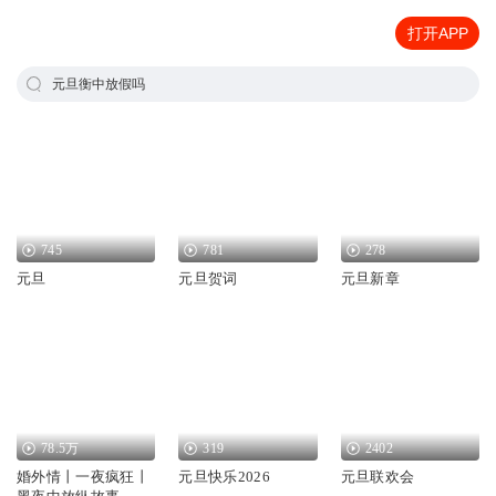
打开APP
元旦衡中放假吗
745
781
278
元旦
元旦贺词
元旦新章
78.5万
319
2402
婚外情丨一夜疯狂丨
元旦快乐2026
元旦联欢会