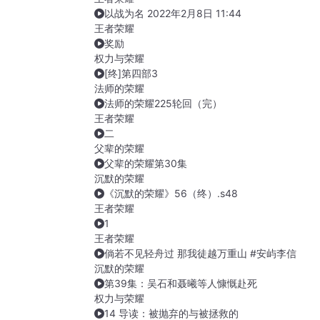
以战为名 2022年2月8日 11:44
王者荣耀
奖励
权力与荣耀
[终]第四部3
法师的荣耀
法师的荣耀225轮回（完）
王者荣耀
二
父辈的荣耀
父辈的荣耀第30集
沉默的荣耀
《沉默的荣耀》56（终）.s48
王者荣耀
1
王者荣耀
倘若不见轻舟过 那我徒越万重山 #安屿李信
沉默的荣耀
第39集：吴石和聂曦等人慷慨赴死
权力与荣耀
14 导读：被抛弃的与被拯救的