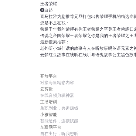
王者荣耀
白起
喜马拉雅为您推荐元旦打包出售荣耀手机的精选专
您是不是在找：
荣耀千年
我的荣耀有你
王者荣耀之至尊王者
荣耀归
传说之帝国荣耀
王者荣耀之你是我的王者
荣耀之王
最新搜索推荐：
老外听小城佳话的故事
有人在听故事吗英语
元素之
云梦红豆故事在线听
在线听粤语鬼故事
公主黑色故
开放平台
对接海量精彩内容
云剪辑
在线音频剪辑神器
主播培训
兼职副业，兴趣赚钱
小雅智能
智能硬件，连接赋能
车联网平台
自在出行，听我想听