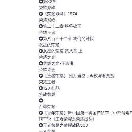
第32章
荣耀巅峰
《荣耀巅峰》1574
荣耀巅峰
第二十二章 峡谷砍王
荣耀王者
第八百五十二章 我们的时代
灰星的荣耀
灰星的荣耀 第八章 上
荣耀之光
荣耀之光-王瑞淇
荣耀诗会
【王者荣耀】 皓月当空，今夜与君共赏
荣耀王者
120 杜鹃
特战荣耀
百年荣耀
【百年荣耀】新中国第一辆国产轿车（中部号角F
阿平说《王者荣耀之荣耀战队》
王者荣耀之荣耀战队500
王者荣耀