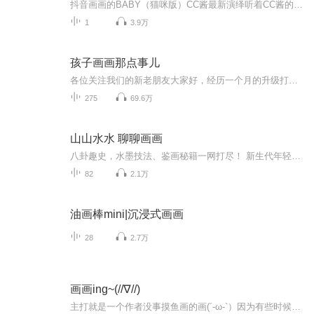
抖音画画的BABY（猫咪版）CC酱最新演绎听着CC酱的声音，我们一起来撸猫咪，...
1
3.9万
孩子画画那点事儿
各位关注我们的新老朋友大家好，经历一个月的升级打磨，我们又回来了！我们把一个儿童美术教育工作者要学习的知识，重新为大家梳理清晰！目录一、儿童美术发展二、儿童美术课程三、儿童美术课堂四、儿童美术老师五、儿童美术学习状态六、关于艺术七、家庭美育...
275
69.6万
山山水水 聊聊画画
八卦趣史，水墨技法、鉴画秘籍一网打尽！ 新生代年轻水墨画家带你畅聊中国古典水墨，轻松诙谐妙趣横生！
82
2.1万
油画棒mini|沉浸式画画
28
2.7万
画画ing~(//∇//)
主打就是一个作者没事摸鱼画的画(´-ω-`）因为有些时候不知道要画什么，所以欢迎你们来投稿~(≧▽≦)