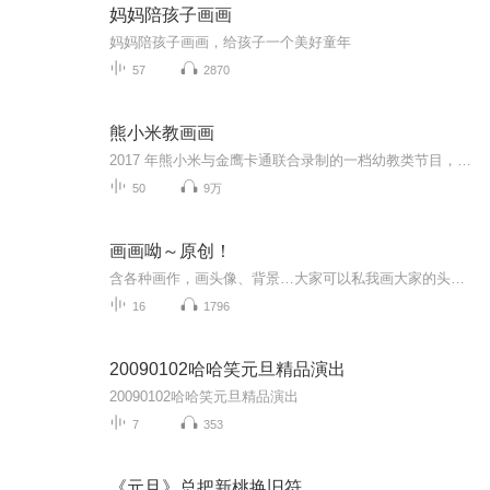
妈妈陪孩子画画
妈妈陪孩子画画，给孩子一个美好童年
57
2870
熊小米教画画
2017 年熊小米与金鹰卡通联合录制的一档幼教类节目，每天黄金时间在《飞行幼乐园》栏目中播出，节目内容是由熊小米人偶，使用“神奇画笔”和电视机前的小朋友们一起画画，愉快地贴近幼儿、全方位的轻松互动，开播以来深受观众好评，熊小米也因此成为孩子和...
50
9万
画画呦～原创！
含各种画作，画头像、背景…大家可以私我画大家的头像哦，免费滴～无偿也可以接受，走的时候订阅下呗～设备没办法剪辑，只能用某备了。最后还会精心安排小彩蛋哦～勿搬运！（也没人看得起呀…）更新频率：两天一集吧…
16
1796
20090102哈哈笑元旦精品演出
20090102哈哈笑元旦精品演出
7
353
《元旦》总把新桃换旧符