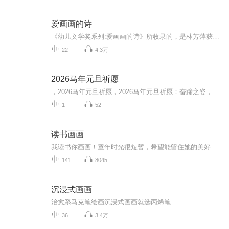
爱画画的诗
《幼儿文学奖系列:爱画画的诗》所收录的，是林芳萍获得第十届信谊幼儿文学奖文字类首奖的作品。不但每一首诗都有自己独特的形状，文字更是清新简洁，时而带点写意，时而带些幽默，充满想象与童趣。林小杯用她最擅长的水彩画，为每一首诗配上写意的背景，不...
22
4.3万
2026马年元旦祈愿
，2026马年元旦祈愿，2026马年元旦祈愿：奋蹄之姿，赴时代之约我祈愿，2026年的中国 山河锦绣，繁荣昌盛。我祈愿，2026年的每个奋斗者，都能策马扬鞭，不负韶华。我祈愿，2026年的情感世界，温暖纯粹 情谊绵长。我祈愿，，2026年的我们，心怀热爱，向阳而...
1
52
读书画画
我读书你画画！童年时光很短暂，希望能留住她的美好！每天读一读，每天学一学，每天画一画，每天进步一点点！
141
8045
沉浸式画画
治愈系马克笔绘画沉浸式画画就选丙烯笔
36
3.4万