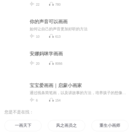
22
780
你的声音可以画画
如何让自己的声音更加好听的方法
10
613
安娜妈咪学画画
20
8066
宝宝爱画画｜启蒙小画家
通过线条简笔画，以及讲故事的方法，培养孩子的想像力以及发散思维，展现绘画天赋，提升语言表达能力，成长第一步，启蒙小画家。每一集节目后面都有互动内容，欢迎家长朋友们将孩子的作品发至评论区！有惊喜哦！
6
154
您是不是在找：
一画天下
风之画员之风之子
重生小画师