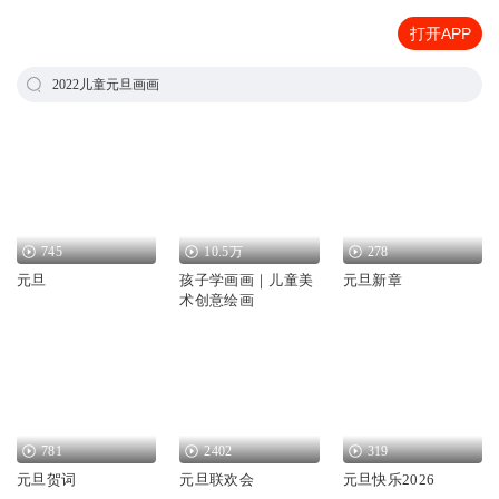
打开APP
2022儿童元旦画画
745
10.5万
278
元旦
孩子学画画｜儿童美
元旦新章
术创意绘画
781
2402
319
元旦贺词
元旦联欢会
元旦快乐2026