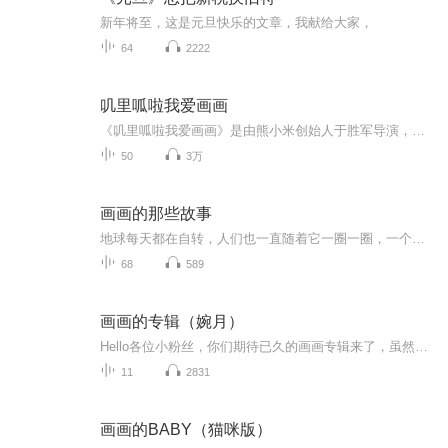
新年将至，这是元旦快乐的文章，我献给大家，
64
2222
叽里呱啦我爱画画
《叽里呱啦我爱画画》是由熊小米创始人于胜军导演，以一条鱼叔叔的身份亲自上阵主持，片中一条鱼叔叔用神奇画笔，和现场的小朋友们一起画画。该节目以线上绘画互动的方式引导孩子画画，培养孩子的绘画兴趣，使孩子在轻松欢乐的氛围中爱上画画。...
50
3万
画画的那些故事
地球每天都在自转，人们也一直随着它一圈一圈，一个轮回接着一个轮回的转着，也就因为这样，这个世界才诺写出了一个又一个惊天地，泣鬼神的故事
68
589
画画的专辑（婉月）
Hello各位小粉丝，你们期待已久的画画专辑来了，虽然我还是个渣渣画的很难看。
11
2831
画画的BABY（猫咪版）