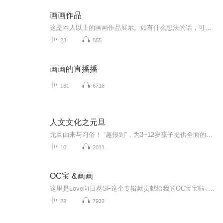
画画作品
这是本人以上的画画作品展示。如有什么想法的话，可以私信加关注。或者可以私信我还想看我画什么拟人或者画什么主题的画。也是本人的小号画画作品专辑，
23
855
画画的直播播
181
6716
人文文化之元旦
元旦由来与习俗！ “趣报到”，为3~12岁孩子提供全面的通识知识系列课程。让孩子广泛接触通识教育，掌握更全面的天文，历史，地理，艺术，生活及科普知识。找到兴趣，快乐成长！...
10
2011
OC宝 &画画
这里是Love向日葵SF这个专辑就贡献给我的OC宝宝啦⸜(* ॑꒳ˆ * )⋆*❤︎主要是发一些稿件和新设计请大家和我O C眼熟还会有一些自己画画的视频(⃔* 'ㅅ'*)⃕
22
7932