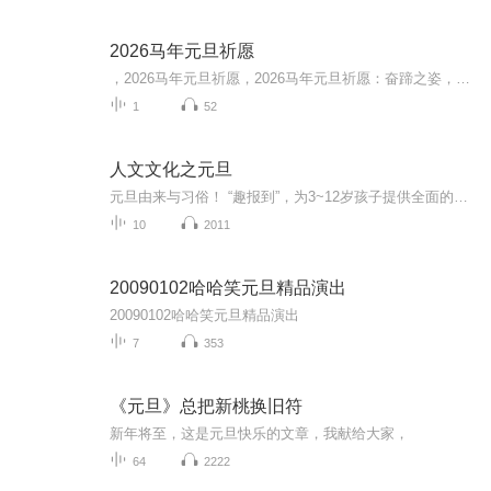
2026马年元旦祈愿
，2026马年元旦祈愿，2026马年元旦祈愿：奋蹄之姿，赴时代之约我祈愿，2026年的中国 山河锦绣，繁荣昌盛。我祈愿，2026年的每个奋斗者，都能策马扬鞭，不负韶华。我祈愿，2026年的情感世界，温暖纯粹 情谊绵长。我祈愿，，2026年的我们，心怀热爱，向阳而...
1
52
人文文化之元旦
元旦由来与习俗！ “趣报到”，为3~12岁孩子提供全面的通识知识系列课程。让孩子广泛接触通识教育，掌握更全面的天文，历史，地理，艺术，生活及科普知识。找到兴趣，快乐成长！...
10
2011
20090102哈哈笑元旦精品演出
20090102哈哈笑元旦精品演出
7
353
《元旦》总把新桃换旧符
新年将至，这是元旦快乐的文章，我献给大家，
64
2222