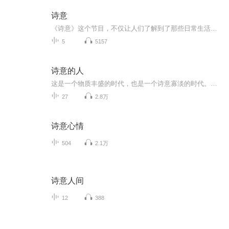
诗意
《诗意》这个节目，不仅让人们了解到了那些日常生活中不常了解的诗词作品，更让人们深入了解了作者和作品内涵主旨。每一首诗词作品都是一个独特的故事，通过分享这些沧海遗珠，让听众得以徜徉在诗词的海洋中，领略到中国传统文化的魅力。在节目中，我们会...
5
5157
诗意的人
这是一个物质丰盛的时代，也是一个诗意寡淡的时代。因此，我们沿历史之河往上，渴望打捞那些能够温暖我们、并值得我们永远铭记的“诗意的人”，将他们拼接成一个个画面，向用户展示何为“诗意生活”。我们将与李白、杜甫、苏轼相遇，将听见诗意生活，也将...
27
2.8万
诗意心情
504
2.1万
诗意人间
12
388