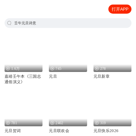
打开APP
壬午元旦诗意
1.6万
745
278
嘉靖壬午本《三国志
元旦
元旦新章
通俗演义》
781
2402
319
元旦贺词
元旦联欢会
元旦快乐2026