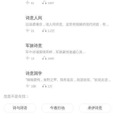
61
1937
诗意人间
以温柔嗓音，读人间诗意。这里有细腻的现代诗篇，有治愈的文字力量，不喧嚣、不浓烈，只在轻声诵读间，抚慰疲惫与浮躁。每一首诗，都是一段心事、一份温柔、一次与内心的温柔相遇。在忙碌的日子里，愿你放慢脚步，听一首小诗，寻一份心安。让文字治愈情绪...
21
1.2万
军旅诗意
军中诗诵萦绕耳畔，军旅豪情激越心灵...
12
1645
诗意国学
“呦呦鹿鸣，食野之苹。我有嘉宾，鼓瑟吹笙。”欢迎走进鹿鸣馆，和只做优雅一起含英咀华，品味《诗意国学》。主理人为教《中国古代文学》的大学教授，国家级普通话水平测试员，著有《古典文学的诗意解读》《诗意朗读》等。
108
1万
您是不是在找：
诗与诗语
午夜行动
承伊诗意