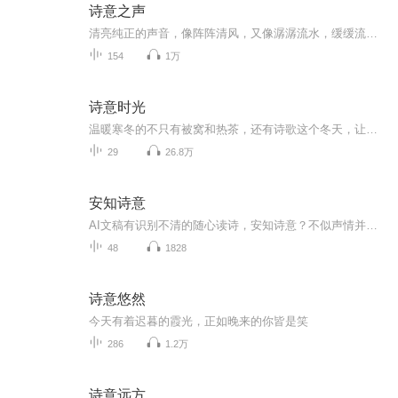
诗意之声
清亮纯正的声音，像阵阵清风，又像潺潺流水，缓缓流进你的耳朵、你的心田。
154
1万
诗意时光
温暖寒冬的不只有被窝和热茶，还有诗歌这个冬天，让我的声音陪你一起闲煮岁月，细品时光
29
26.8万
安知诗意
AI文稿有识别不清的随心读诗，安知诗意？不似声情并茂的朗读方法这可能更像独自一个人时，静静打开诗集，小声碎念一首从未见过的诗从第一行开始轻读不知道内容，不知道情感，不知道背景，不知道该用什么样的情绪才能演绎到完美。就这样读下去，随便什么语...
48
1828
诗意悠然
今天有着迟暮的霞光，正如晚来的你皆是笑
286
1.2万
诗意远方