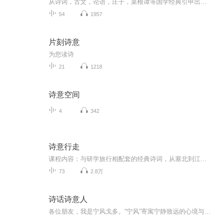
从诗词，古文，论语，庄子，菜根谭等国学经典引申出的短文，有文人生平，国学名句，传说，演绎……
54
1957
片刻诗意
为您读诗
21
1218
诗意空间
4
342
诗意行走
课程内容：与研学旅行相配套的经典诗词，从塞北到江南，从远古到而今，诗和远方都在这里。课程特色：由亲历研学旅行的父母和孩子共同录制，发自肺腑的声音。适合人群：2年级至初中孩子你将收获：伴着诗词去旅行，循着诗意去远方。
73
2.8万
诗话诗意人
各位朋友，我是宁风戈多。“宁风”寄寓宁静致远的心境与诗意追寻，“戈多”取自《等待戈多》中“今天不来，明天准来”的永恒期盼，象征对希望的坚守。今天，我将开启 「诗话诗意人」 百节系列课程。我们以“人生万里始于阅读，阅读华夏诗语千章，千章诗语...