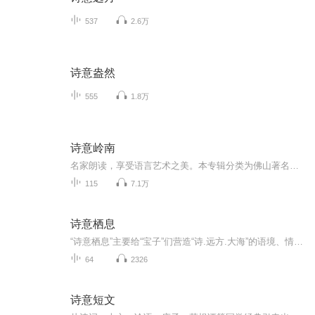
537
2.6万
诗意盎然
555
1.8万
诗意岭南
名家朗读，享受语言艺术之美。本专辑分类为佛山著名诗歌和散文作品。
115
7.1万
诗意栖息
“诗意栖息”主要给“宝子”们营造“诗.远方.大海”的语境、情境、意境，分为“春”、“夏”、“秋”、“冬”篇，及天、地、人、文篇，现实有多残酷、多悲催，诗情画意就有多醇厚浓烈，解掉手脚的镣铐，让心灵跳舞，让人生插上天使的翅膀，遨游寰宇……
64
2326
诗意短文