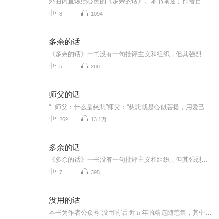
外曲内直烛照心灵的《多余的话》。本书阐述了作者自己的观点：对内部斗争的痛心自己不做叛徒的决心。
8
1094
多余的话
《多余的话》一书没有一句批评主义和组织，但其强烈的“自我谴责”却渲染出内部斗争失败者的悲沉意绪。他没有一句否定革命和斗争，但坚决不作烈士状，对自己是否为叛徒不无犹豫的语气，确实暗示了对斗争哲学的深刻厌倦。
5
288
师父的话
“ 师父：什么是慈悲”师父：“慈悲就是心似菩提，用爱己之心去爱世界万物。我们修行一辈子，也不过是为了成为一个温柔慈悲的人罢了”
269
13.1万
多余的话
《多余的话》一书没有一句批评主义和组织，但其强烈的“自我谴责”却渲染出内部斗争失败者的悲沉意绪。他没有一句否定革命和斗争，但坚决不作烈士状，对自己是否为叛徒不无犹豫的语气，确实暗示了对斗争哲学的深刻厌倦。
7
395
没用的话
本书为作者公众号“没用的话”近五年的精选随笔集，其中包含生活记录、成长感悟和人生哲思，客观反映作者的思维轨迹，体现认知转变。虽然作者称之为“没用的话”，但读过的人总会引起共鸣和感慨，还原生活本来的样子。作者文字有些阴郁，初读给人压抑和沉...