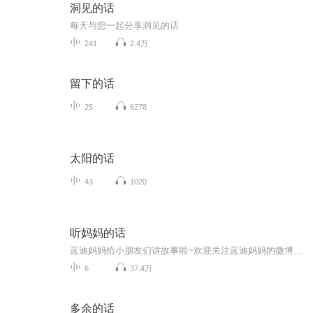
洞见的话
每天与您一起分享洞见的话
241
2.4万
留下的话
25
6278
太阳的话
43
1020
听妈妈的话
蓝迪妈妈给小朋友们讲故事啦~欢迎关注蓝迪妈妈的微博：@李艺桥 【关注微信公众号：randylo2012，或搜索“蓝迪智慧乐园”，更多精彩内容和你一起分享！】
6
37.4万
多余的话