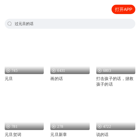
打开APP
过元旦的话
745
6431
6803
元旦
画的话
打击孩子的话，拯救
孩子的话
781
278
4722
元旦贺词
元旦新章
说的话