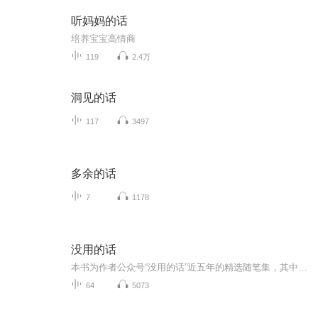
听妈妈的话
培养宝宝高情商
119
2.4万
洞见的话
117
3497
多余的话
7
1178
没用的话
本书为作者公众号“没用的话”近五年的精选随笔集，其中包含生活记录、成长感悟和人生哲思，客观反映作者的思维轨迹，体现认知转变。虽然作者称之为“没用的话”，但读过的人总会引起共鸣和感慨，还原生活本来的样子。作者文字有些阴郁，初读给人压抑和沉...
64
5073