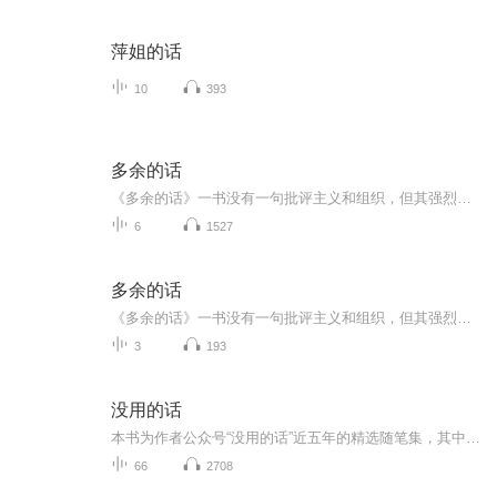
萍姐的话
10
393
多余的话
《多余的话》一书没有一句批评主义和组织，但其强烈的“自我谴责”却渲染出内部斗争失败者的悲沉意绪。他没有一句否定革命和斗争，但坚决不作烈士状，对自己是否为叛徒不无犹豫的语气，确实暗示了对斗争哲学的深刻厌倦。
6
1527
多余的话
《多余的话》一书没有一句批评主义和组织，但其强烈的“自我谴责”却渲染出内部斗争失败者的悲沉意绪。他没有一句否定革命和斗争，但坚决不作烈士状，对自己是否为叛徒不无犹豫的语气，确实暗示了对斗争哲学的深刻厌倦。
3
193
没用的话
本书为作者公众号“没用的话”近五年的精选随笔集，其中包含生活记录、成长感悟和人生哲思，客观反映作者的思维轨迹，体现认知转变。虽然作者称之为“没用的话”，但读过的人总会引起共鸣和感慨，还原生活本来的样子。作者文字有些阴郁，初读给人压抑和沉...
66
2708